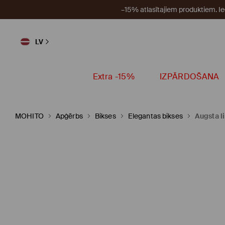
–15% atlasītajiem produktiem. I
LV
Extra -15%
IZPĀRDOŠANA
MOHITO
Apģērbs
Bikses
Elegantas bikses
Augsta l