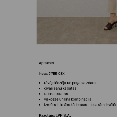
Apraksts
Index:
517EE-08X
rāvējslēdzēja un pogas aizdare
divas sānu kabatas
taisnas staras
viskozes un lina kombinācija
Izmērs ir lielāks kā ierasts – iesakām izvēl
Ražotājs
:
LPP S.A.