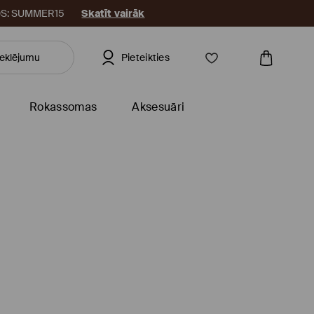
KODS: SUMMER15
Skatīt vairāk
Pieteikties
Rokassomas
Aksesuāri