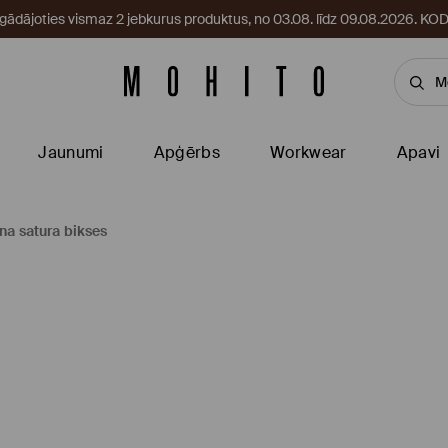
egādājoties vismaz 2 jebkurus produktus, no 03.08. līdz 09.08.2026. 
Jaunumi
Apģērbs
Workwear
Apavi
ina satura bikses