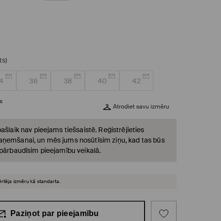
ts)
4
36
38
40
42
s
Atrodiet savu izmēru
ašlaik nav pieejams tiešsaistē. Reģistrējieties
ņemšanai, un mēs jums nosūtīsim ziņu, kad tas būs
 pārbaudīsim pieejamību veikalā.
ērtēja izmēru kā standarta.
Paziņot par pieejamību