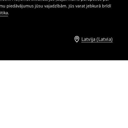
mu piedāvājumus jūsu vajadzībām. Jūs varat jebkurā brīdī
itika
.
Latvija (Latvia)