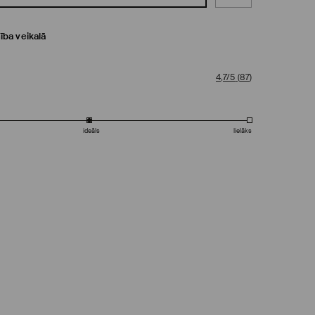
ība veikalā
4,7/5
(
87
)
ideāls
lielāks