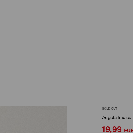
SOLD OUT
Augsta lina sa
19,99
EU