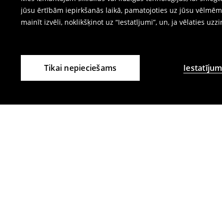
jūsu ērtībām iepirkšanās laikā, pamatojoties uz jūsu vēlm
mainīt izvēli, noklikšķinot uz “Iestatījumi”, un, ja vēlaties uzz
Tikai nepieciešams
Iestatījum