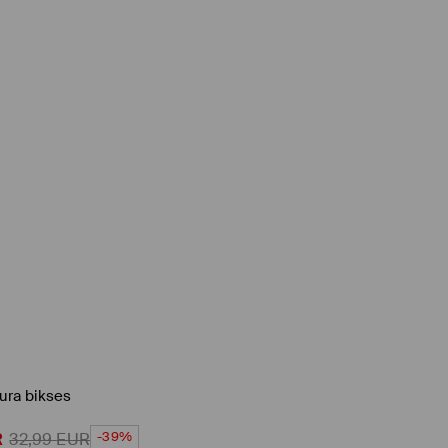
tura bikses
-39%
R
32,99
EUR