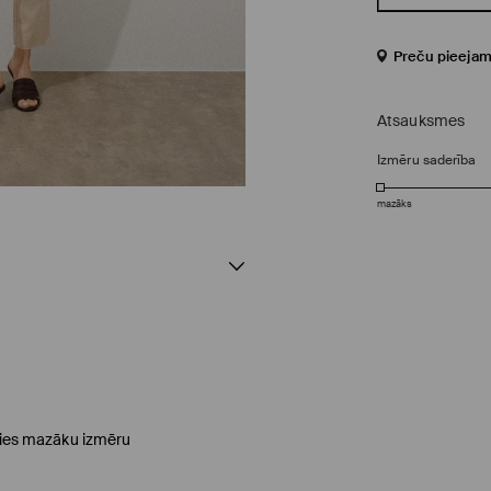
Preču pieejam
Atsauksmes
Izmēru saderība
mazāks
ēties mazāku izmēru