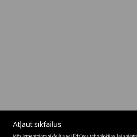
Standarta piegāde - Maksājums skaidrā nau
dienas)
4,95 EUR / Maksājums skaidrā naudā piegādes
Bezmaksas piegāde, pērkot
virs 50 EUR.
⟶
Plašāka informācija
Atgriešanas politika
Ja pasūtītās preces neatbilst cerētajam, Jūs va
pirkšanas dienas.
- Atgriežot jebkurā Mohito veikalā Latvijā - vie
čeku.
- Atgriežot e-veikalā - aizpildiet atgriešanas v
Peldkostīmus un pidžamas nevar atgriezt fiz
Atļaut sīkfailus
preču atgriešanas veidlapu tiešsaistē.
⟶
Internetveikala preču atgriešana
Mēs izmantojam sīkfailus vai līdzīgas tehnoloģijas, lai snie