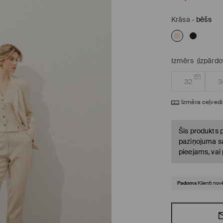
Krāsa
-
bēšs
Izmērs
(izpārdo
32
3
Izmēra ceļvedi
Šis produkts p
paziņojuma sa
pieejams, vai
Padoms
Klienti nov