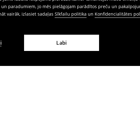
ēm un paradumiem, jo mēs pielāgojam parādītos preču un pakalpoju
ināt vairāk, izlasiet sadaļas
Sīkfailu politika
un
Konfidencialitātes pol
i
Labi