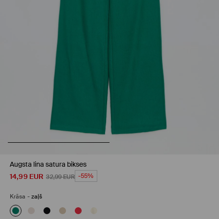
Augsta lina satura bikses
14,99
EUR
-55%
32,99
EUR
Krāsa
-
zaļš