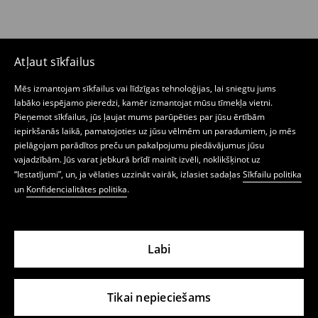
Atļaut sīkfailus
Mēs izmantojam sīkfailus vai līdzīgas tehnoloģijas, lai sniegtu jums
labāko iespējamo pieredzi, kamēr izmantojat mūsu tīmekļa vietni.
Pieņemot sīkfailus, jūs ļaujat mums parūpēties par jūsu ērtībām
iepirkšanās laikā, pamatojoties uz jūsu vēlmēm un paradumiem, jo mēs
pielāgojam parādītos preču un pakalpojumu piedāvājumus jūsu
vajadzībām. Jūs varat jebkurā brīdī mainīt izvēli, noklikšķinot uz
“Iestatījumi”, un, ja vēlaties uzzināt vairāk, izlasiet sadaļas
Sīkfailu politika
un
Konfidencialitātes politika
.
Labi
Tikai nepieciešams