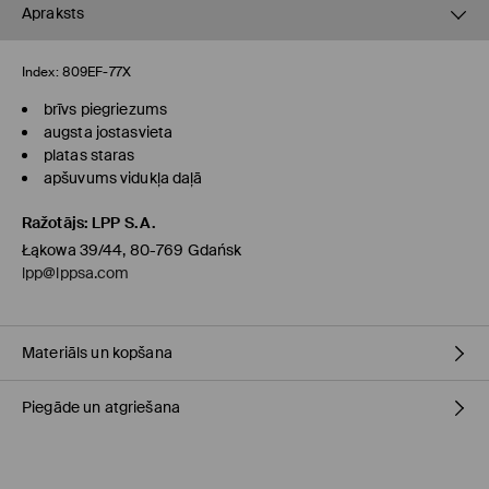
Apraksts
Index:
809EF-77X
brīvs piegriezums
augsta jostasvieta
platas staras
apšuvums vidukļa daļā
Ražotājs
:
LPP S.A.
Łąkowa 39/44, 80-769 Gdańsk
lpp@lppsa.com
Materiāls un kopšana
Piegāde un atgriešana
PIRMAIS MATERIĀLS
:
55% LINS, 45% VISKOZE
PIRMAIS ODERES MATERIĀLS
:
80% POLIESTERIS, 20% KOKVILNA
Piegādes politika
GLUDINĀT AR AIZSARGAUDUMU