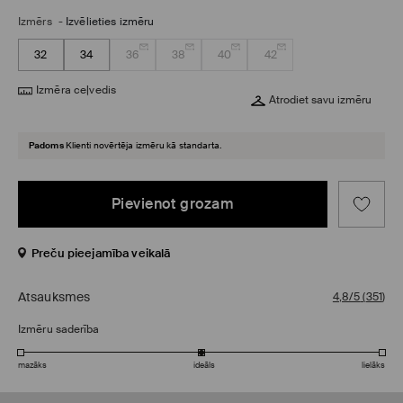
Izmērs
-
Izvēlieties izmēru
32
34
36
38
40
42
Izmēra ceļvedis
Atrodiet savu izmēru
Padoms
Klienti novērtēja izmēru kā standarta.
Pievienot grozam
Preču pieejamība veikalā
Atsauksmes
4,8/5
(
351
)
Izmēru saderība
mazāks
ideāls
lielāks