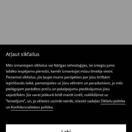
Atļaut sīkfailus
Mēs izmantojam sīkfailus vai līdzīgas tehnoloģijas, lai sniegtu jums
labāko iespējamo pieredzi, kamēr izmantojat mūsu tīmekļa vietni.
Pieņemot sīkfailus, jūs ļaujat mums parūpēties par jūsu ērtībām
iepirkšanās laikā, pamatojoties uz jūsu vēlmēm un paradumiem, jo mēs
pielāgojam parādītos preču un pakalpojumu piedāvājumus jūsu
vajadzībām. Jūs varat jebkurā brīdī mainīt izvēli, noklikšķinot uz
“Iestatījumi”, un, ja vēlaties uzzināt vairāk, izlasiet sadaļas
Sīkfailu politika
un
Konfidencialitātes politika
.