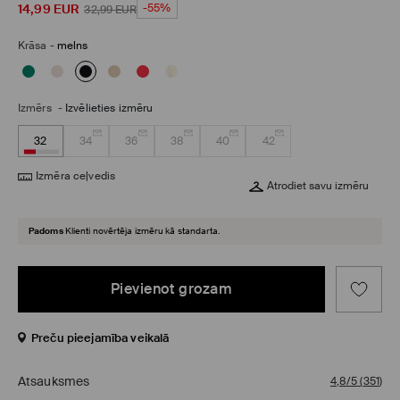
14,99
EUR
-55%
32,99
EUR
Krāsa
-
melns
Izmērs
-
Izvēlieties izmēru
32
34
36
38
40
42
Izmēra ceļvedis
Atrodiet savu izmēru
Padoms
Klienti novērtēja izmēru kā standarta.
Pievienot grozam
Preču pieejamība veikalā
Atsauksmes
4,8/5
(
351
)