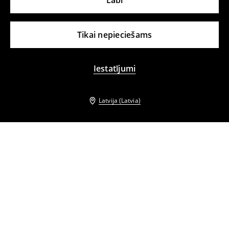
Labi
Tikai nepieciešams
Iestatījumi
Latvija (Latvia)
Citi klienti izvēlējās arī