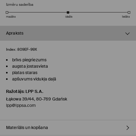
Izmēru saderība
mazāks
ideāls
lielāks
Apraksts
Index:
809EF-99X
brīvs piegriezums
augsta jostasvieta
platas staras
apšuvums vidukļa daļā
Ražotājs
:
LPP S.A.
Łąkowa 39/44, 80-769 Gdańsk
lpp@lppsa.com
Materiāls un kopšana