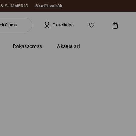
KODS: SUMMER15
Skatīt vairāk
Pieteikties
Rokassomas
Aksesuāri