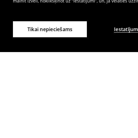
mainīt izvēli, noklikšķinot uz “Iestatījumi”, un, ja vēlaties uzz
Tikai nepieciešams
Iestatījum
Citi klienti izvēlējās arī