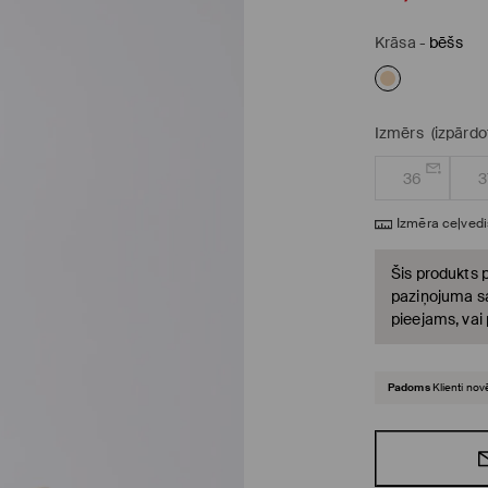
Krāsa
-
bēšs
Izmērs
(izpārdo
36
3
Izmēra ceļvedi
Šis produkts p
paziņojuma sa
pieejams, vai
Padoms
Klienti nov