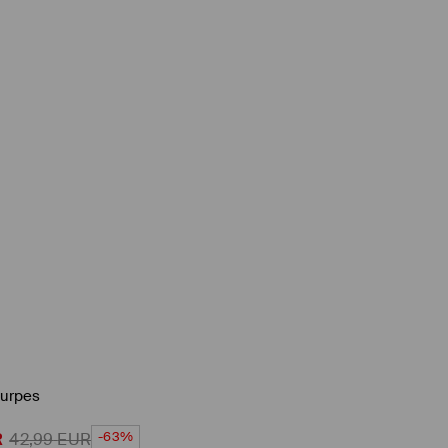
urpes
-63%
R
42,99
EUR