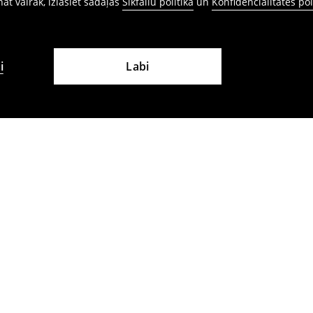
ināt vairāk, izlasiet sadaļas
Sīkfailu politika
un
Konfidencialitātes pol
i
Labi