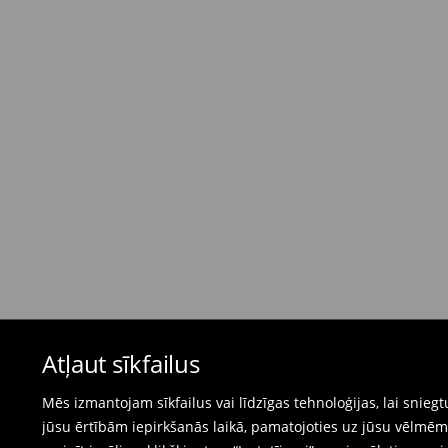
dienas)
4,95 EUR / Maksājums skaidrā naudā piegādes
Bezmaksas piegāde, pērkot
virs 50 EUR.
⟶
Plašāka informācija
Atgriešanas politika
Ja pasūtītās preces neatbilst cerētajam, Jūs va
pirkšanas dienas.
- Atgriežot jebkurā Mohito veikalā Latvijā - vie
čeku.
- Atgriežot e-veikalā - aizpildiet atgriešanas v
Peldkostīmus un pidžamas nevar atgriezt fiz
Atļaut sīkfailus
preču atgriešanas veidlapu tiešsaistē.
⟶
Internetveikala preču atgriešana
Mēs izmantojam sīkfailus vai līdzīgas tehnoloģijas, lai snie
jūsu ērtībām iepirkšanās laikā, pamatojoties uz jūsu vēlm