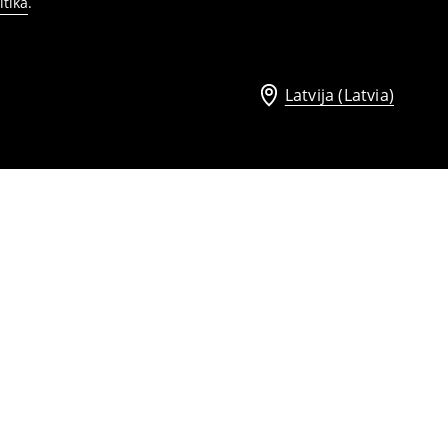
itika
.
Latvija (Latvia)