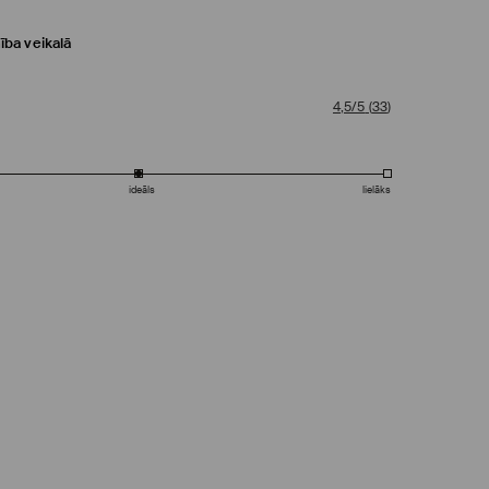
ība veikalā
4,5/5
(
33
)
ideāls
lielāks