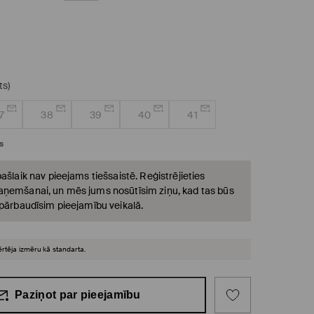
ts)
7
38
39
40
41
s
ašlaik nav pieejams tiešsaistē. Reģistrējieties
ņemšanai, un mēs jums nosūtīsim ziņu, kad tas būs
 pārbaudīsim pieejamību veikalā.
ērtēja izmēru kā standarta.
Paziņot par pieejamību