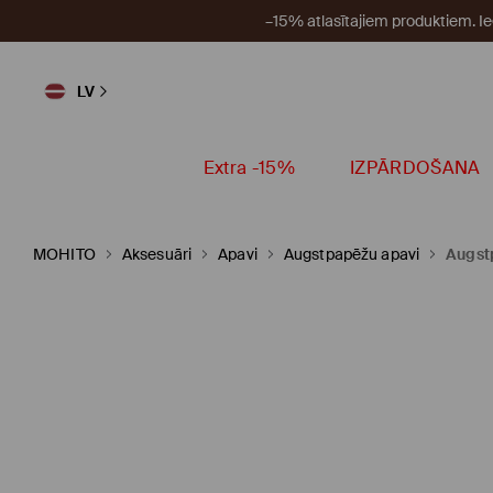
–15% atlasītajiem produktiem. I
LV
Extra -15%
IZPĀRDOŠANA
MOHITO
Aksesuāri
Apavi
Augstpapēžu apavi
Augst