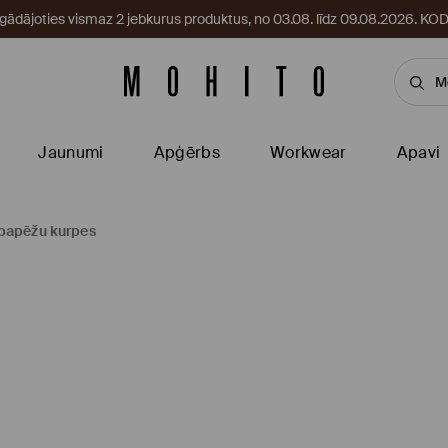
egādājoties vismaz 2 jebkurus produktus, no 03.08. līdz 09.08.2026. 
Jaunumi
Apģērbs
Workwear
Apavi
papēžu kurpes