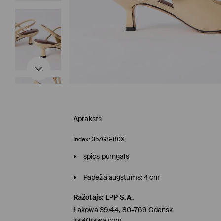
Apraksts
Index:
357GS-80X
spics purngals
Papēža augstums: 4 cm
Ražotājs
:
LPP S.A.
Łąkowa 39/44, 80-769 Gdańsk
lpp@lppsa.com