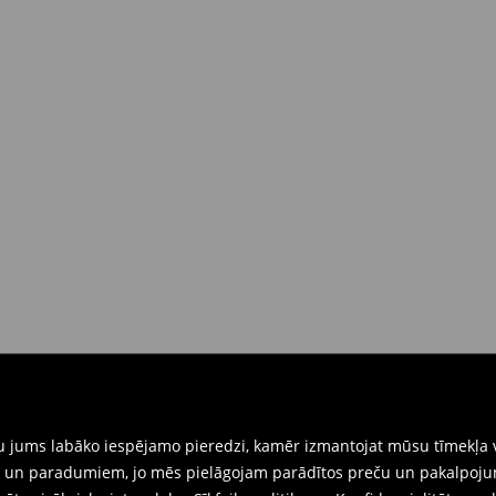
 brīdī
rat tās atgriezt 30 dienu laikā no
nkārši atnesiet preces ar pievienotu
eidlapu, kas ir pieejama Jūsu kontā.
iskajos veikalos. Lūdzam izmantot
gtu jums labāko iespējamo pieredzi, kamēr izmantojat mūsu tīmekļa v
ēm un paradumiem, jo mēs pielāgojam parādītos preču un pakalpoju