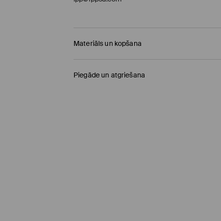
Materiāls un kopšana
Pamatmateriāls
:
100% POLIURETĀNS
Piegāde un atgriešana
Odere
:
100% POLIURETĀNS
Polsterējums
:
100% TPU
Piegādes politika
Saņemšana veikalā MOHITO
(4-8 darba diena
0,00 EUR / Online (PayU, PayPal, Google Pay, Tr
DPD pakomāts
(4-8 darba dienas)
2,95 EUR / Online (PayU, PayPal, Google Pay, Tr
Standarta piegāde
(4-7 darba dienas)
4,5 EUR / Online (PayU, PayPal, Google Pay, Tru
Standarta piegāde - Maksājums skaidrā nau