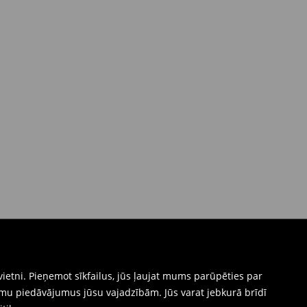
ietni. Pieņemot sīkfailus, jūs ļaujat mums parūpēties par
mu piedāvājumus jūsu vajadzībām. Jūs varat jebkurā brīdī