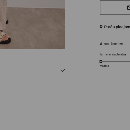
Preču pieejam
Atsauksmes
Izmēru saderība
mazāks