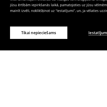
jūsu ērtībām iepirkšanās laikā, pamatojoties uz jūsu vēlm
mainīt izvēli, noklikšķinot uz “Iestatījumi”, un, ja vēlaties uzz
Tikai nepieciešams
Iestatījum