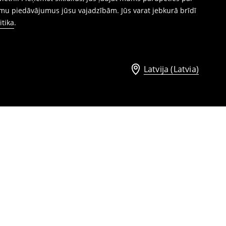
mu piedāvājumus jūsu vajadzībām. Jūs varat jebkurā brīdī
itika
.
Latvija (Latvia)