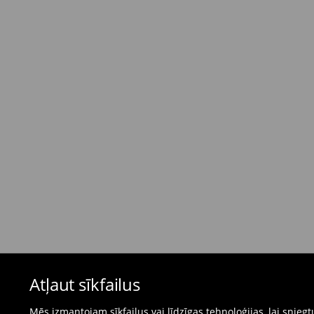
Standarta piegāde - Maksājums skaidrā nau
dienas)
4,95 EUR / Maksājums skaidrā naudā piegādes
Bezmaksas piegāde, pērkot
virs 50 EUR.
⟶
Plašāka informācija
Atgriešanas politika
Ja pasūtītās preces neatbilst cerētajam, Jūs va
pirkšanas dienas.
- Atgriežot jebkurā Mohito veikalā Latvijā - vie
čeku.
- Atgriežot e-veikalā - aizpildiet atgriešanas v
Peldkostīmus un pidžamas nevar atgriezt fiz
Atļaut sīkfailus
preču atgriešanas veidlapu tiešsaistē.
⟶
Internetveikala preču atgriešana
Mēs izmantojam sīkfailus vai līdzīgas tehnoloģijas, lai snie