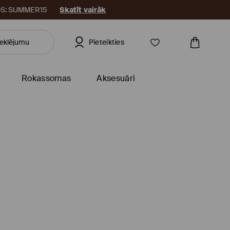
KODS: SUMMER15
Skatīt vairāk
Pieteikties
Rokassomas
Aksesuāri