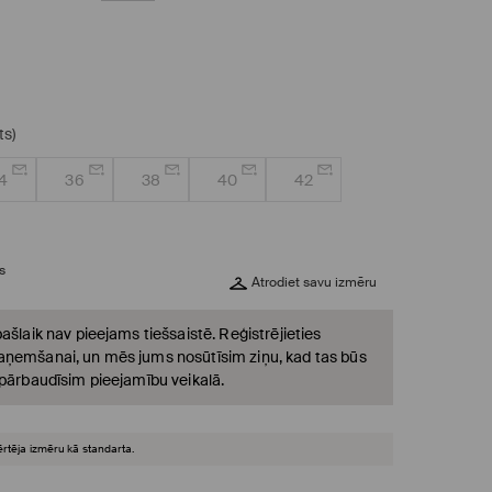
ts)
4
36
38
40
42
s
Atrodiet savu izmēru
ašlaik nav pieejams tiešsaistē. Reģistrējieties
ņemšanai, un mēs jums nosūtīsim ziņu, kad tas būs
 pārbaudīsim pieejamību veikalā.
ērtēja izmēru kā standarta.