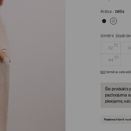
Krāsa
-
bēšs
Izmērs
(izpārdo
32
3
44
Izmēra ceļvedi
Šis produkts p
paziņojuma sa
pieejams, vai
Padoms
Klienti nov