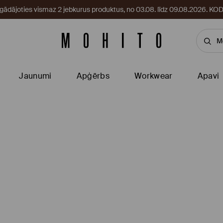
egādājoties vismaz 2 jebkurus produktus, no 03.08. līdz 09.08.2026. 
Jaunumi
Apģērbs
Workwear
Apavi