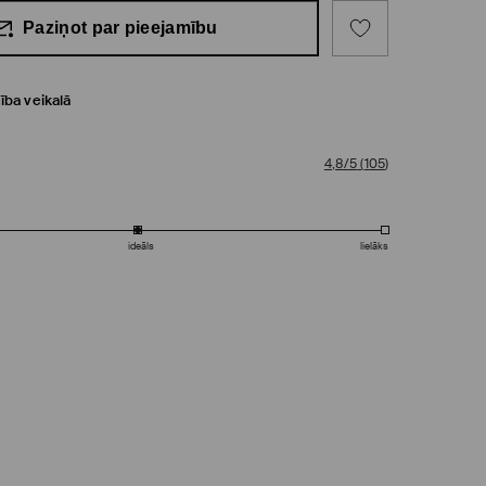
Paziņot par pieejamību
ība veikalā
4,8/5
(
105
)
ideāls
lielāks