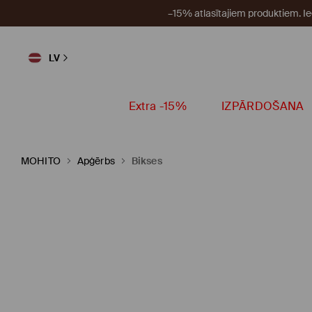
–15% atlasītajiem produktiem. I
LV
Extra -15%
IZPĀRDOŠANA
MOHITO
Apģērbs
Bikses