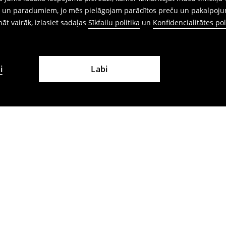
ēm un paradumiem, jo mēs pielāgojam parādītos preču un pakalpoju
ināt vairāk, izlasiet sadaļas
Sīkfailu politika
un
Konfidencialitātes pol
i
Labi