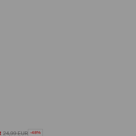
-48%
R
24,99
EUR