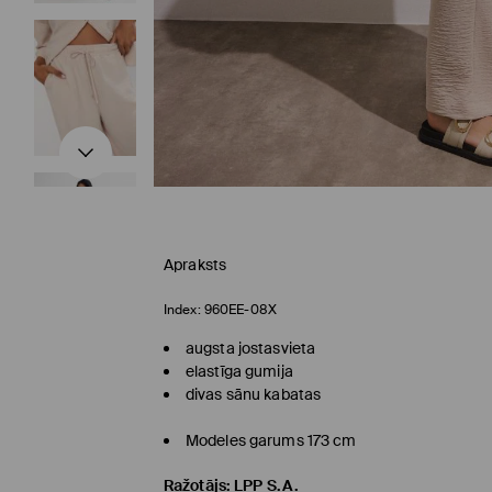
Apraksts
Index:
960EE-08X
augsta jostasvieta
elastīga gumija
divas sānu kabatas
Modeles garums 173 cm
Ražotājs
:
LPP S.A.