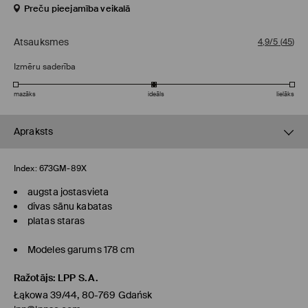
Preču pieejamība veikalā
Atsauksmes
4,9/5
(
45
)
Izmēru saderība
mazāks
ideāls
lielāks
Apraksts
Index:
673GM-89X
augsta jostasvieta
divas sānu kabatas
platas staras
Modeles garums 178 cm
Ražotājs
:
LPP S.A.
Łąkowa 39/44, 80-769 Gdańsk