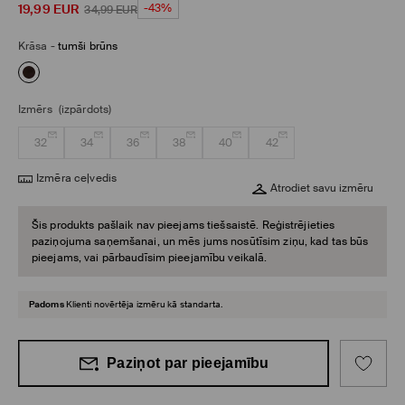
19,99
EUR
-43%
34,99
EUR
Krāsa
-
tumši brūns
Izmērs
(izpārdots)
32
34
36
38
40
42
Izmēra ceļvedis
Atrodiet savu izmēru
Šis produkts pašlaik nav pieejams tiešsaistē. Reģistrējieties
paziņojuma saņemšanai, un mēs jums nosūtīsim ziņu, kad tas būs
pieejams, vai pārbaudīsim pieejamību veikalā.
Padoms
Klienti novērtēja izmēru kā standarta.
Paziņot par pieejamību