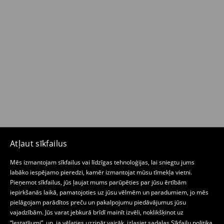
Atļaut sīkfailus
Mēs izmantojam sīkfailus vai līdzīgas tehnoloģijas, lai sniegtu jums
labāko iespējamo pieredzi, kamēr izmantojat mūsu tīmekļa vietni.
Pieņemot sīkfailus, jūs ļaujat mums parūpēties par jūsu ērtībām
iepirkšanās laikā, pamatojoties uz jūsu vēlmēm un paradumiem, jo mēs
pielāgojam parādītos preču un pakalpojumu piedāvājumus jūsu
vajadzībām. Jūs varat jebkurā brīdī mainīt izvēli, noklikšķinot uz
“Iestatījumi”, un, ja vēlaties uzzināt vairāk, izlasiet sadaļas
Sīkfailu politika