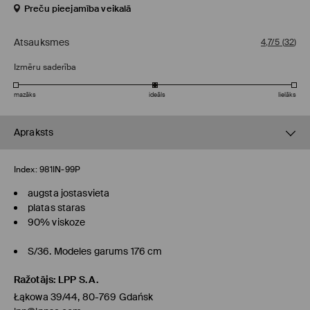
Preču pieejamība veikalā
Atsauksmes
4,7/5
(
32
)
Izmēru saderība
mazāks
ideāls
lielāks
Apraksts
Index:
981IN-99P
augsta jostasvieta
platas staras
90% viskoze
S/36. Modeles garums 176 cm
Ražotājs
:
LPP S.A.
Łąkowa 39/44, 80-769 Gdańsk