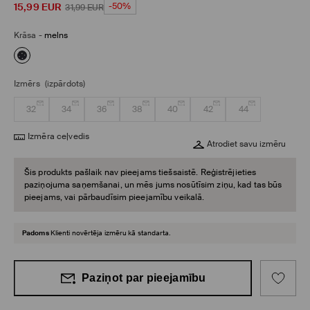
15,99
EUR
-50%
31,99
EUR
Krāsa
-
melns
Izmērs
(izpārdots)
32
34
36
38
40
42
44
Izmēra ceļvedis
Atrodiet savu izmēru
Šis produkts pašlaik nav pieejams tiešsaistē. Reģistrējieties
paziņojuma saņemšanai, un mēs jums nosūtīsim ziņu, kad tas būs
pieejams, vai pārbaudīsim pieejamību veikalā.
Padoms
Klienti novērtēja izmēru kā standarta.
Paziņot par pieejamību