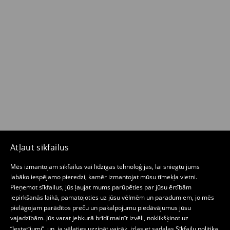
Atļaut sīkfailus
Mēs izmantojam sīkfailus vai līdzīgas tehnoloģijas, lai sniegtu jums
labāko iespējamo pieredzi, kamēr izmantojat mūsu tīmekļa vietni.
Pieņemot sīkfailus, jūs ļaujat mums parūpēties par jūsu ērtībām
iepirkšanās laikā, pamatojoties uz jūsu vēlmēm un paradumiem, jo mēs
pielāgojam parādītos preču un pakalpojumu piedāvājumus jūsu
vajadzībām. Jūs varat jebkurā brīdī mainīt izvēli, noklikšķinot uz
“Iestatījumi”, un, ja vēlaties uzzināt vairāk, izlasiet sadaļas
Sīkfailu politika