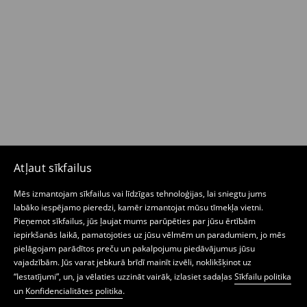
Atļaut sīkfailus
Mēs izmantojam sīkfailus vai līdzīgas tehnoloģijas, lai sniegtu jums
labāko iespējamo pieredzi, kamēr izmantojat mūsu tīmekļa vietni.
Pieņemot sīkfailus, jūs ļaujat mums parūpēties par jūsu ērtībām
iepirkšanās laikā, pamatojoties uz jūsu vēlmēm un paradumiem, jo mēs
pielāgojam parādītos preču un pakalpojumu piedāvājumus jūsu
vajadzībām. Jūs varat jebkurā brīdī mainīt izvēli, noklikšķinot uz
“Iestatījumi”, un, ja vēlaties uzzināt vairāk, izlasiet sadaļas
Sīkfailu politika
un
Konfidencialitātes politika
.