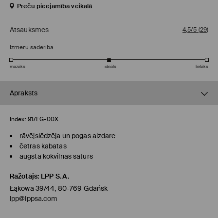
Preču pieejamība veikalā
Atsauksmes
4,5/5
(
29
)
Izmēru saderība
mazāks
ideāls
lielāks
Apraksts
Index:
917FG-00X
rāvējslēdzēja un pogas aizdare
četras kabatas
augsta kokvilnas saturs
Ražotājs
:
LPP S.A.
Łąkowa 39/44, 80-769 Gdańsk
lpp@lppsa.com