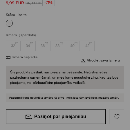
9,99
EUR
-71%
34,99
EUR
Krāsa
-
balts
Izmērs
(izpārdots)
32
34
36
38
40
42
Izmēra ceļvedis
Atrodiet savu izmēru
Šis produkts pašlaik nav pieejams tiešsaistē. Reģistrējieties
paziņojuma saņemšanai, un mēs jums nosūtīsim ziņu, kad tas būs
pieejams, vai pārbaudīsim pieejamību veikalā.
Padoms
Klienti novērtēja izmēru kā brīvs - mēs iesakām izvēlēties mazāku izmēru
Paziņot par pieejamību