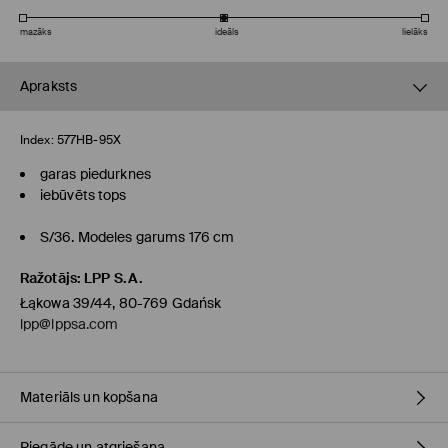
mazāks
ideāls
lielāks
Apraksts
Index:
577HB-95X
garas piedurknes
iebūvēts tops
S/36. Modeles garums 176 cm
Ražotājs
:
LPP S.A.
Łąkowa 39/44, 80-769 Gdańsk
lpp@lppsa.com
Materiāls un kopšana
Piegāde un atgriešana