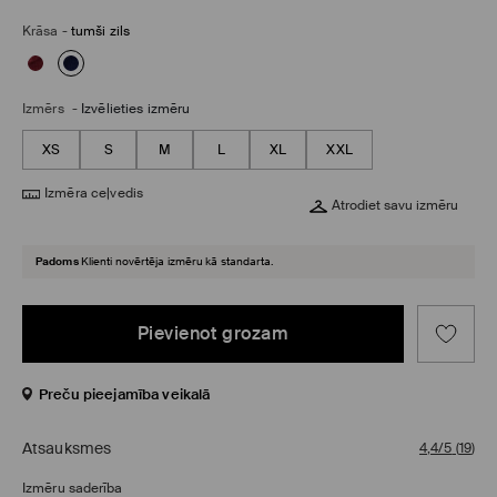
Krāsa
-
tumši zils
Izmērs
-
Izvēlieties izmēru
XS
S
M
L
XL
XXL
Izmēra ceļvedis
Atrodiet savu izmēru
Padoms
Klienti novērtēja izmēru kā standarta.
Pievienot grozam
Preču pieejamība veikalā
Atsauksmes
4,4/5
(
19
)
Izmēru saderība