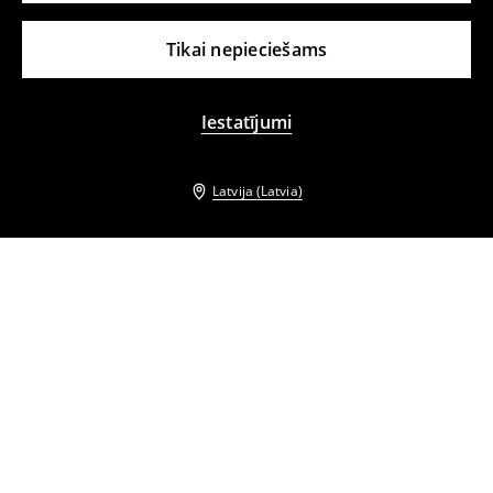
Tikai nepieciešams
Iestatījumi
Latvija (Latvia)
Citi klienti izvēlējās arī