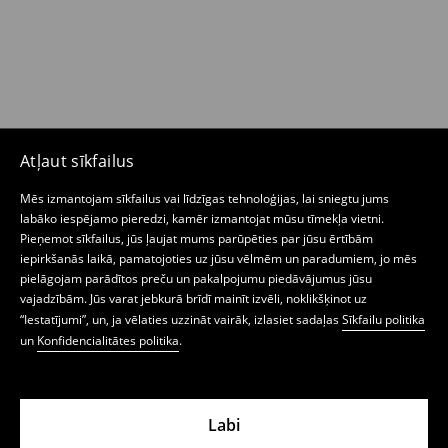
Atļaut sīkfailus
Mēs izmantojam sīkfailus vai līdzīgas tehnoloģijas, lai sniegtu jums
labāko iespējamo pieredzi, kamēr izmantojat mūsu tīmekļa vietni.
Pieņemot sīkfailus, jūs ļaujat mums parūpēties par jūsu ērtībām
iepirkšanās laikā, pamatojoties uz jūsu vēlmēm un paradumiem, jo mēs
pielāgojam parādītos preču un pakalpojumu piedāvājumus jūsu
vajadzībām. Jūs varat jebkurā brīdī mainīt izvēli, noklikšķinot uz
“Iestatījumi”, un, ja vēlaties uzzināt vairāk, izlasiet sadaļas
Sīkfailu politika
un
Konfidencialitātes politika
.
Labi