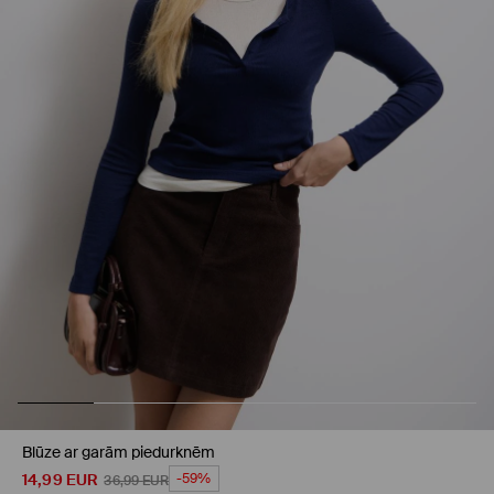
Blūze ar garām piedurknēm
14,99
EUR
-59%
36,99
EUR