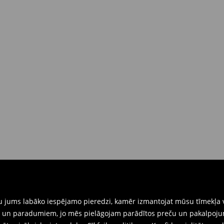
 brīdī
rat tās atgriezt 30 dienu laikā no
nkārši atnesiet preces ar pievienotu
eidlapu, kas ir pieejama Jūsu kontā.
iskajos veikalos. Lūdzam izmantot
gtu jums labāko iespējamo pieredzi, kamēr izmantojat mūsu tīmekļa v
ēm un paradumiem, jo mēs pielāgojam parādītos preču un pakalpoju