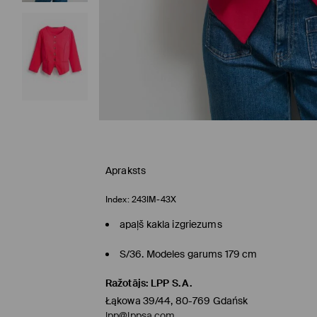
Apraksts
Index:
243IM-43X
apaļš kakla izgriezums
S/36. Modeles garums 179 cm
Ražotājs
:
LPP S.A.
Łąkowa 39/44, 80-769 Gdańsk
lpp@lppsa.com