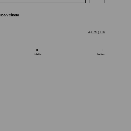
ība veikalā
4,8/5
(
101
)
ideāls
lielāks