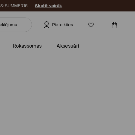
KODS: SUMMER15
Skatīt vairāk
Pieteikties
Rokassomas
Aksesuāri