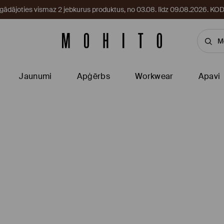
egādājoties vismaz 2 jebkurus produktus, no 03.08. līdz 09.08.2026. 
Jaunumi
Apģērbs
Workwear
Apavi