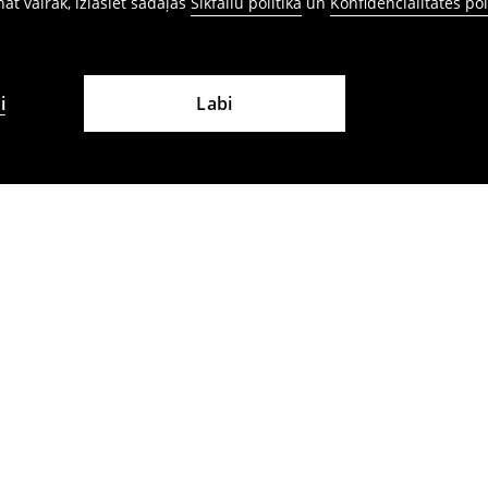
ināt vairāk, izlasiet sadaļas
Sīkfailu politika
un
Konfidencialitātes pol
i
Labi