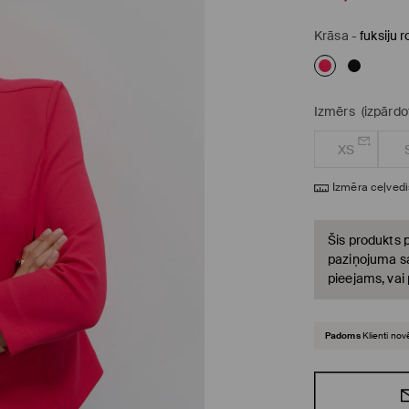
Krāsa
-
fuksiju 
Izmērs
(izpārdo
XS
Izmēra ceļvedi
Šis produkts p
paziņojuma sa
pieejams, vai
Padoms
Klienti nov