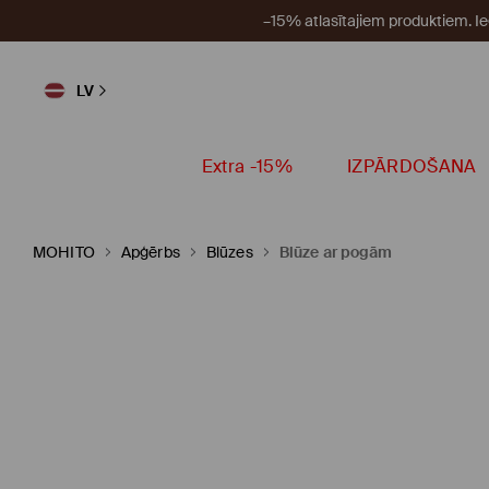
–15% atlasītajiem produktiem. I
LV
Extra -15%
IZPĀRDOŠANA
MOHITO
Apģērbs
Blūzes
Blūze ar pogām