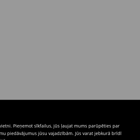
ietni. Pieņemot sīkfailus, jūs ļaujat mums parūpēties par
mu piedāvājumus jūsu vajadzībām. Jūs varat jebkurā brīdī