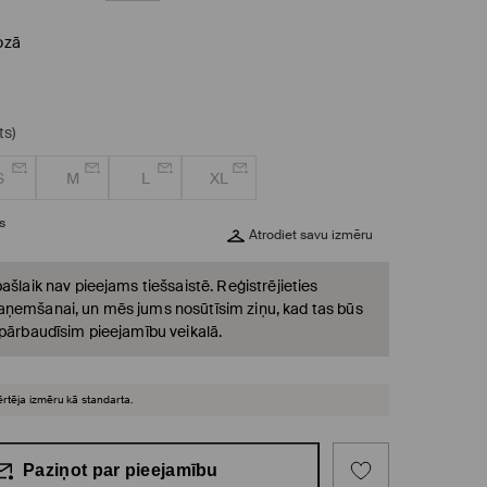
rozā
ts)
S
M
L
XL
s
Atrodiet savu izmēru
ašlaik nav pieejams tiešsaistē. Reģistrējieties
ņemšanai, un mēs jums nosūtīsim ziņu, kad tas būs
 pārbaudīsim pieejamību veikalā.
ērtēja izmēru kā standarta.
Paziņot par pieejamību