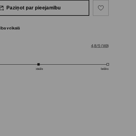
Paziņot par pieejamību
ība veikalā
4,8/5
(
149
)
ideāls
lielāks