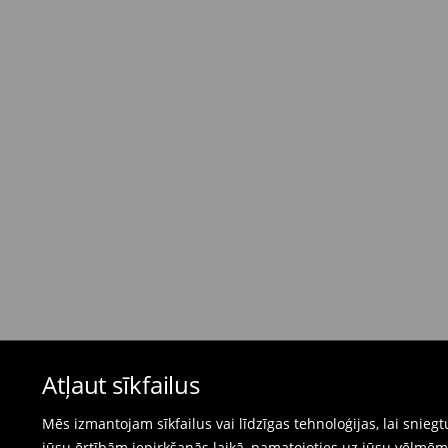
Standarta piegāde - Maksājums skaidrā nau
dienas)
4,95 EUR / Maksājums skaidrā naudā piegādes
Bezmaksas piegāde, pērkot
virs 50 EUR.
⟶
Plašāka informācija
Atgriešanas politika
Ja pasūtītās preces neatbilst cerētajam, Jūs va
pirkšanas dienas.
- Atgriežot jebkurā Mohito veikalā Latvijā - vie
čeku.
- Atgriežot e-veikalā - aizpildiet atgriešanas v
Peldkostīmus un pidžamas nevar atgriezt fiz
Atļaut sīkfailus
preču atgriešanas veidlapu tiešsaistē.
⟶
Internetveikala preču atgriešana
Mēs izmantojam sīkfailus vai līdzīgas tehnoloģijas, lai snie
jūsu ērtībām iepirkšanās laikā, pamatojoties uz jūsu vēlm