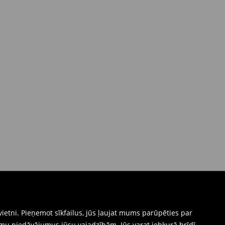
ietni. Pieņemot sīkfailus, jūs ļaujat mums parūpēties par
mu piedāvājumus jūsu vajadzībām. Jūs varat jebkurā brīdī