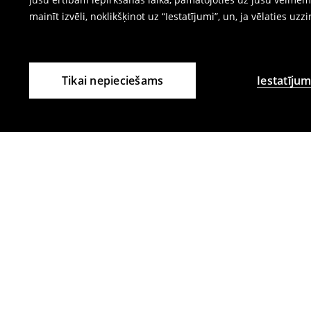
mainīt izvēli, noklikšķinot uz “Iestatījumi”, un, ja vēlaties uzz
Tikai nepieciešams
Iestatījum
Citi klienti izvēlējās arī