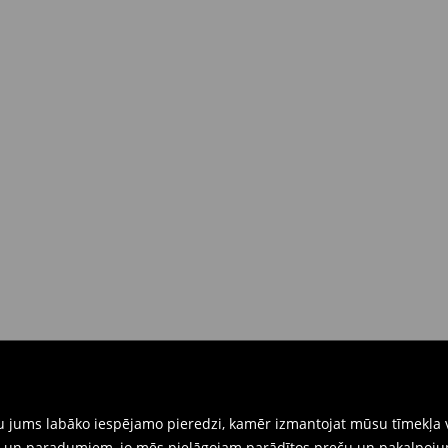
dā piegādes brīdī
(4-9 darba
 brīdī
rat tās atgriezt 30 dienu laikā no
nkārši atnesiet preces ar pievienotu
eidlapu, kas ir pieejama Jūsu kontā.
iskajos veikalos. Lūdzam izmantot
gtu jums labāko iespējamo pieredzi, kamēr izmantojat mūsu tīmekļa v
ēm un paradumiem, jo mēs pielāgojam parādītos preču un pakalpoju