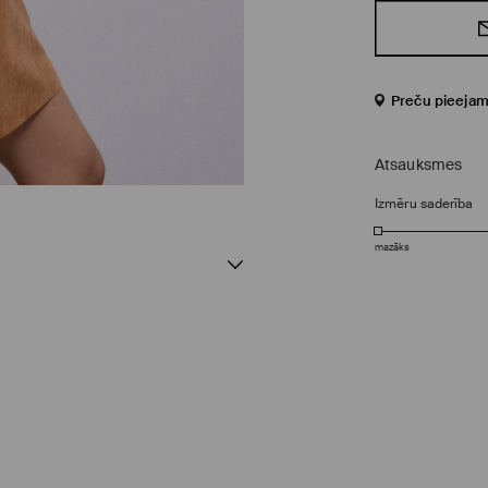
Preču pieejam
Atsauksmes
Izmēru saderība
mazāks