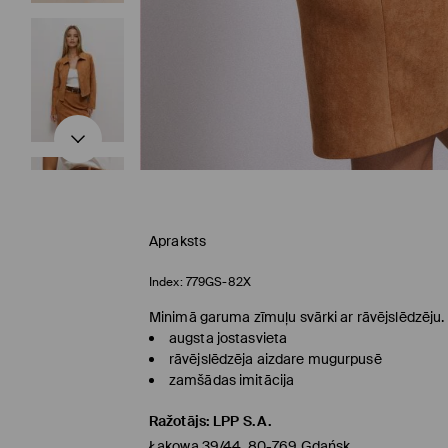
Apraksts
Index:
779GS-82X
Minimā garuma zīmuļu svārki ar rāvējslēdzēju.
augsta jostasvieta
rāvējslēdzēja aizdare mugurpusē
zamšādas imitācija
Ražotājs
:
LPP S.A.
Łąkowa 39/44, 80-769 Gdańsk