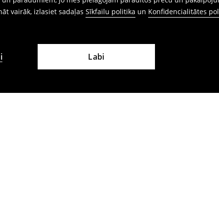
ināt vairāk, izlasiet sadaļas
Sīkfailu politika
un
Konfidencialitātes pol
i
Labi