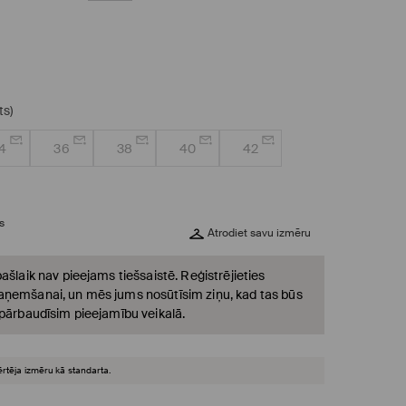
ts)
4
36
38
40
42
s
Atrodiet savu izmēru
ašlaik nav pieejams tiešsaistē. Reģistrējieties
ņemšanai, un mēs jums nosūtīsim ziņu, kad tas būs
 pārbaudīsim pieejamību veikalā.
ērtēja izmēru kā standarta.