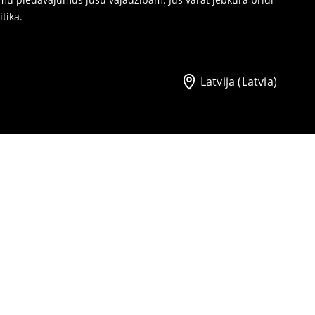
itika
.
Latvija (Latvia)