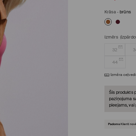
Krāsa
-
brūns
Izmērs
(izpārdo
32
3
44
Izmēra ceļvedi
Šis produkts p
paziņojuma sa
pieejams, vai
Padoms
Klienti nov