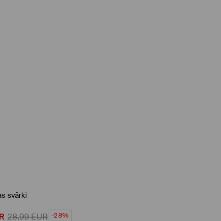
s svārki
-28%
R
28,99
EUR