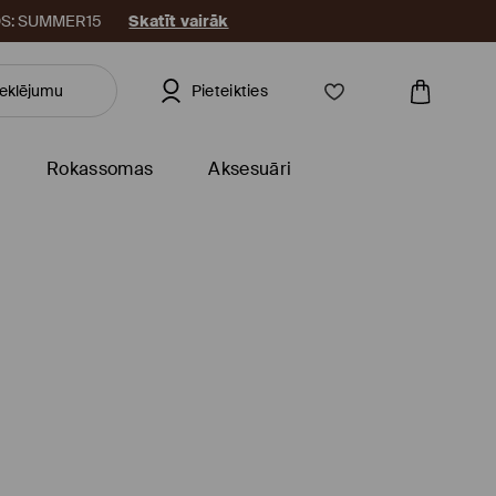
KODS: SUMMER15
Skatīt vairāk
Pieteikties
Rokassomas
Aksesuāri