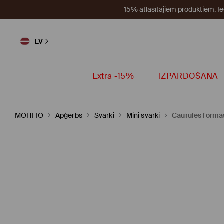
–15% atlasītajiem produktiem. I
LV
Extra -15%
IZPĀRDOŠANA
MOHITO
Apģērbs
Svārki
Mini svārki
Caurules formas