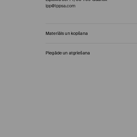
lpp@lppsa.com
Materiāls un kopšana
PIRMAIS MATERIĀLS
:
93% POLIESTERIS, 7% ELAS
Piegāde un atgriešana
NEIZGRIEZT
Piegādes politika
NEBALINĀT
Saņemšana veikalā MOHITO
(4-8 darba diena
NEGLUDINĀT
0,00 EUR / Online (PayU, PayPal, Google Pay, Tr
MAZGĀT AUTOMĀTISKAJĀ VEĻAS MAZGĀŠANA
VIEGLS MAZGĀŠANAS REŽĪMS
DPD pakomāts
(4-8 darba dienas)
NETĪRĪT ĶĪMISKI
2,95 EUR / Online (PayU, PayPal, Google Pay, Tr
NEŽĀVĒT VEĻAS ŽĀVĒTĀJĀ
Standarta piegāde
(4-7 darba dienas)
4,5 EUR / Online (PayU, PayPal, Google Pay, Tru