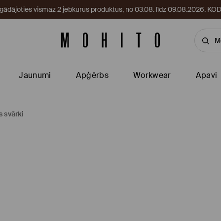
egādājoties vismaz 2 jebkurus produktus, no 03.08. līdz 09.08.2026. 
Jaunumi
Apģērbs
Workwear
Apavi
 svārki