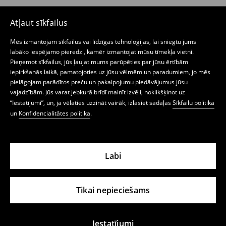
Atļaut sīkfailus
Mēs izmantojam sīkfailus vai līdzīgas tehnoloģijas, lai sniegtu jums
labāko iespējamo pieredzi, kamēr izmantojat mūsu tīmekļa vietni.
Pieņemot sīkfailus, jūs ļaujat mums parūpēties par jūsu ērtībām
iepirkšanās laikā, pamatojoties uz jūsu vēlmēm un paradumiem, jo mēs
pielāgojam parādītos preču un pakalpojumu piedāvājumus jūsu
vajadzībām. Jūs varat jebkurā brīdī mainīt izvēli, noklikšķinot uz
“Iestatījumi”, un, ja vēlaties uzzināt vairāk, izlasiet sadaļas
Sīkfailu politika
un
Konfidencialitātes politika
.
Labi
Tikai nepieciešams
Iestatījumi