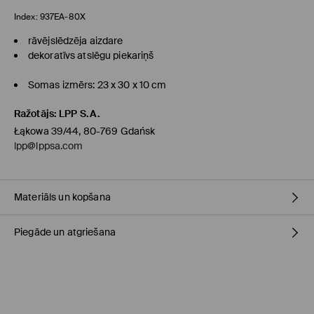
Index:
937EA-80X
rāvējslēdzēja aizdare
dekoratīvs atslēgu piekariņš
Somas izmērs: 23 x 30 x 10 cm
Ražotājs
:
LPP S.A.
Łąkowa 39/44, 80-769 Gdańsk
lpp@lppsa.com
Materiāls un kopšana
Piegāde un atgriešana
Pamatmateriāls
:
100% POLIURETĀNS
Odere
:
100% CINKS
Polsterējums
:
100% POLIURETĀNS
Piegādes politika
Audums IV
:
100% POLIESTERIS
NEMAZGĀT AUTOMĀTISKAJĀ VEĻAS MAZGĀŠANAS MAŠĪNĀ
Saņemšana veikalā MOHITO
(4-8 darba dienas)