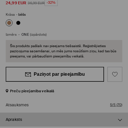
24,99
EUR
-32%
36,99
EUR
Krāsa
-
bēšs
Izmērs
-
ONE
(izpārdots)
Šis produkts pašlaik nav pieejams tiešsaistē. Reģistrējieties
paziņojuma saņemšanai, un mēs jums nosūtīsim ziņu, kad tas būs
pieejams, vai pārbaudīsim pieejamību veikalā.
Paziņot par pieejamību
Preču pieejamība veikalā
Atsauksmes
5/5
(
70
)
Apraksts