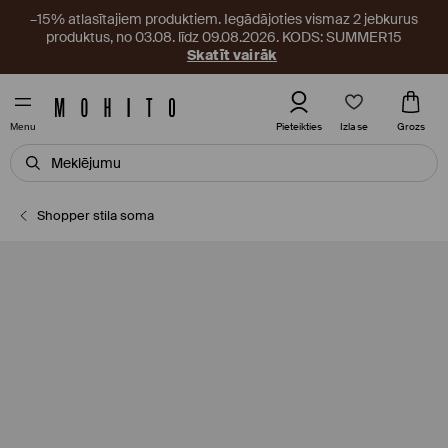
–15% atlasītajiem produktiem. Iegādājoties vismaz 2 jebkurus
produktus, no 03.08. līdz 09.08.2026. KODS: SUMMER15
Skatīt vairāk
Izlase
Pieteikties
Grozs
Menu
Shopper stila soma