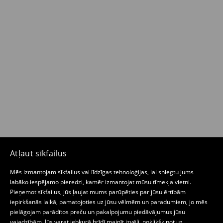
Atļaut sīkfailus
Mēs izmantojam sīkfailus vai līdzīgas tehnoloģijas, lai sniegtu jums
labāko iespējamo pieredzi, kamēr izmantojat mūsu tīmekļa vietni.
Pieņemot sīkfailus, jūs ļaujat mums parūpēties par jūsu ērtībām
iepirkšanās laikā, pamatojoties uz jūsu vēlmēm un paradumiem, jo mēs
pielāgojam parādītos preču un pakalpojumu piedāvājumus jūsu
vajadzībām. Jūs varat jebkurā brīdī mainīt izvēli, noklikšķinot uz