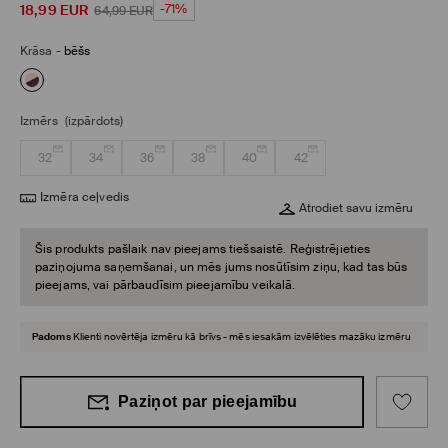
18,99
EUR
-71%
64,99
EUR
Krāsa
-
bēšs
Izmērs
(izpārdots)
32
34
36
38
40
42
Izmēra ceļvedis
Atrodiet savu izmēru
Šis produkts pašlaik nav pieejams tiešsaistē. Reģistrējieties
paziņojuma saņemšanai, un mēs jums nosūtīsim ziņu, kad tas būs
pieejams, vai pārbaudīsim pieejamību veikalā.
Padoms
Klienti novērtēja izmēru kā brīvs - mēs iesakām izvēlēties mazāku izmēru
Paziņot par pieejamību