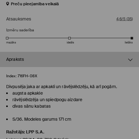
Preču pieejamība veikalā
Atsauksmes
4,6/5
(
35
)
Izmēru saderība
mazāks
ideāls
lielāks
Apraksts
Index:
716FH-08X
Divpusēja jaka ar apkakli un rāvējslēdzēju, kā arī pogām.
augsta apkakle
rāvējslēdzēja un spiedpogu aizdare
divas sānu kabatas
S/36. Modeles garums 171 cm
Ražotājs
:
LPP S.A.