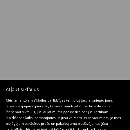
Atļaut sīkfailus
Mēs izmantojam sīkfailus vai līdzīgas tehnoloģijas, lai sniegtu jums
labāko iespējamo pieredzi, kamēr izmantojat mūsu tīmekļa vietni.
Pieņemot sīkfailus, jūs ļaujat mums parūpēties par jūsu ērtībām
iepirkšanās laikā, pamatojoties uz jūsu vēlmēm un paradumiem, jo mēs
pielāgojam parādītos preču un pakalpojumu piedāvājumus jūsu
vajadzībām. Jūs varat jebkurā brīdī mainīt izvēli, noklikšķinot uz