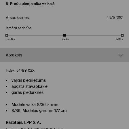
Preču pieejamība veikalā
Atsauksmes
4,9/5
(
310
)
Izmēru saderība
mazāks
ideāls
lielāks
Apraksts
Index:
547BY-02X
vaļīgs piegriezums
augsta stāvapkakle
garas piedurknes
Modele valkā S/36 izmēru
S/36. Modeles garums 177 cm
Ražotājs
:
LPP S.A.