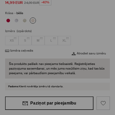
14,99
EUR
-40%
24,99
EUR
Krāsa
-
bēšs
Izmērs
(izpārdots)
XS
S
M
L
XL
Izmēra ceļvedis
Atrodiet savu izmēru
Šis produkts pašlaik nav pieejams tiešsaistē. Reģistrējieties
paziņojuma saņemšanai, un mēs jums nosūtīsim ziņu, kad tas būs
pieejams, vai pārbaudīsim pieejamību veikalā.
Padoms
Klienti novērtēja izmēru kā standarta.
Paziņot par pieejamību