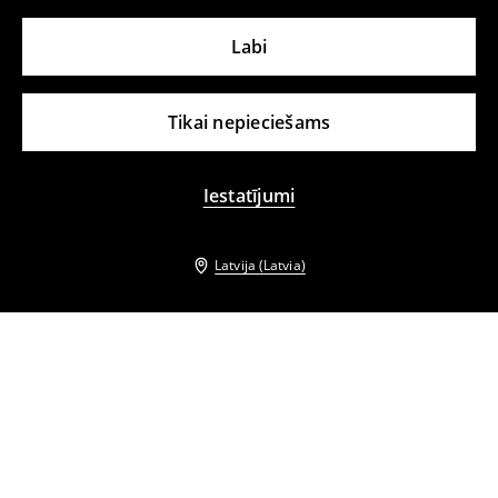
Labi
Tikai nepieciešams
Iestatījumi
Latvija (Latvia)