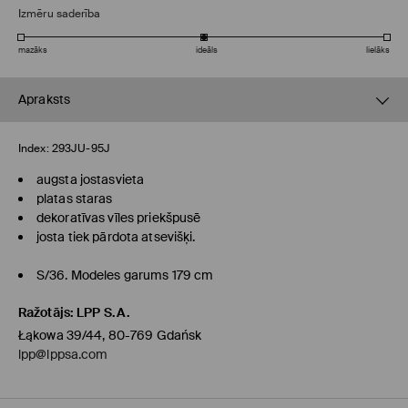
Izmēru saderība
mazāks
ideāls
lielāks
Apraksts
Index:
293JU-95J
augsta jostasvieta
platas staras
dekoratīvas vīles priekšpusē
josta tiek pārdota atsevišķi.
S/36. Modeles garums 179 cm
Ražotājs
:
LPP S.A.
Łąkowa 39/44, 80-769 Gdańsk
lpp@lppsa.com