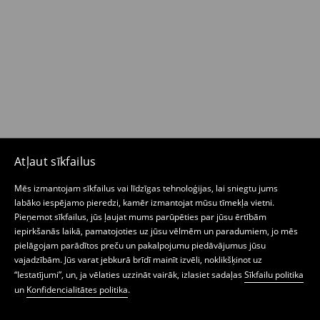
Atļaut sīkfailus
Mēs izmantojam sīkfailus vai līdzīgas tehnoloģijas, lai sniegtu jums
labāko iespējamo pieredzi, kamēr izmantojat mūsu tīmekļa vietni.
Pieņemot sīkfailus, jūs ļaujat mums parūpēties par jūsu ērtībām
iepirkšanās laikā, pamatojoties uz jūsu vēlmēm un paradumiem, jo mēs
pielāgojam parādītos preču un pakalpojumu piedāvājumus jūsu
vajadzībām. Jūs varat jebkurā brīdī mainīt izvēli, noklikšķinot uz
“Iestatījumi”, un, ja vēlaties uzzināt vairāk, izlasiet sadaļas
Sīkfailu politika
un
Konfidencialitātes politika
.