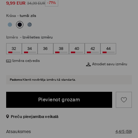
9,99
EUR
-71%
34,99
EUR
Krāsa
-
tumši zils
Izmērs
-
Izvēlieties izmēru
32
34
36
38
40
42
44
Izmēra ceļvedis
Atrodiet savu izmēru
Padoms
Klienti novērtēja izmēru kā standarta.
Pievienot grozam
Preču pieejamība veikalā
Atsauksmes
4,4/5
(
59
)