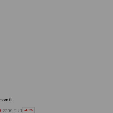
mom fit
-46%
R
27,99
EUR