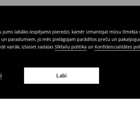
iskajos veikalos. Lūdzam izmantot
gtu jums labāko iespējamo pieredzi, kamēr izmantojat mūsu tīmekļa v
ēm un paradumiem, jo mēs pielāgojam parādītos preču un pakalpoju
ināt vairāk, izlasiet sadaļas
Sīkfailu politika
un
Konfidencialitātes pol
i
Labi