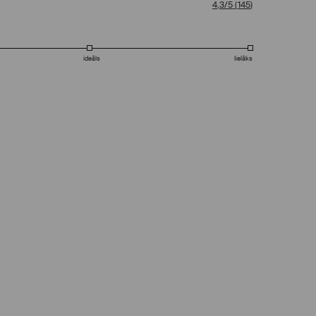
4,3/5
(
145
)
ideāls
lielāks