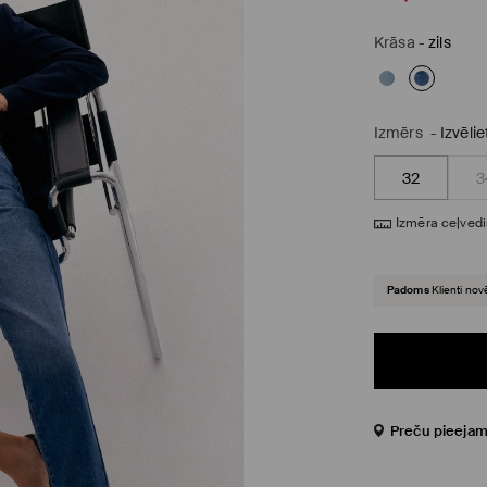
Krāsa
-
zils
Izmērs
-
Izvēli
32
3
Izmēra ceļvedi
Padoms
Klienti nov
Preču pieejam