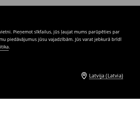
ietni. Pieņemot sīkfailus, jūs ļaujat mums parūpēties par
mu piedāvājumus jūsu vajadzībām. Jūs varat jebkurā brīdī
itika
.
Latvija (Latvia)