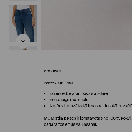
Apraksts
Index:
790BL-55J
rāvējslēdzēja un pogas aizdare
nestaipīgs materiāls
izmērs ir mazāks kā ierasts – iesakām izvēlē
MOM
stila bikses ir izgatavotas no 100% kokvil
padara tos ērtus valkāšanai.