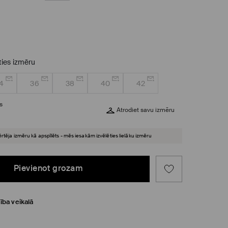
eties izmēru
4
36
38
40
42
s
Atrodiet savu izmēru
ērtēja izmēru kā apspīlēts - mēs iesakām izvēlēties lielāku izmēru
Pievienot grozam
ība veikalā