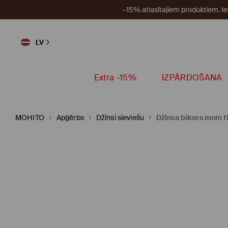
–15% atlasītajiem produktiem. I
LV
Extra -15%
IZPĀRDOŠANA
MOHITO
Apģērbs
Džinsi sieviešu
Džinsa bikses mom fi