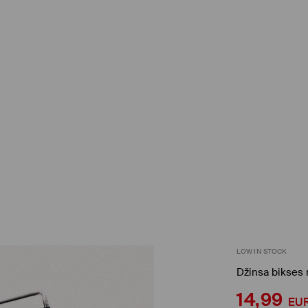
LOW IN STOCK
Džinsa bikses 
14,99
EU