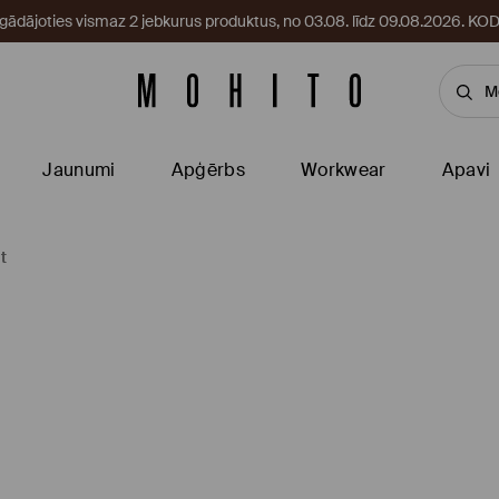
egādājoties vismaz 2 jebkurus produktus, no 03.08. līdz 09.08.2026. 
Jaunumi
Apģērbs
Workwear
Apavi
t