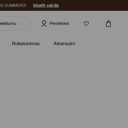
KODS: SUMMER15
Skatīt vairāk
Pieteikties
Rokassomas
Aksesuāri