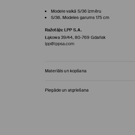
Modele valkā S/36 izmēru
S/36. Modeles garums 175 cm
Ražotājs
:
LPP S.A.
Łąkowa 39/44, 80-769 Gdańsk
lpp@lppsa.com
Materiāls un kopšana
PIRMAIS MATERIĀLS
:
100% KOKVILNA
Piegāde un atgriešana
NEBALINĀT
Piegādes politika
GLUDINĀT AR KREISO PUSI UZ ĀRU
Saņemšana veikalā MOHITO
(4-8 darba diena
MAX. GLUDINĀŠANAS TEMP. 110° C - BEZ TVA
0,00 EUR / Online (PayU, PayPal, Google Pay, Tr
NETĪRĪT ĶĪMISKI