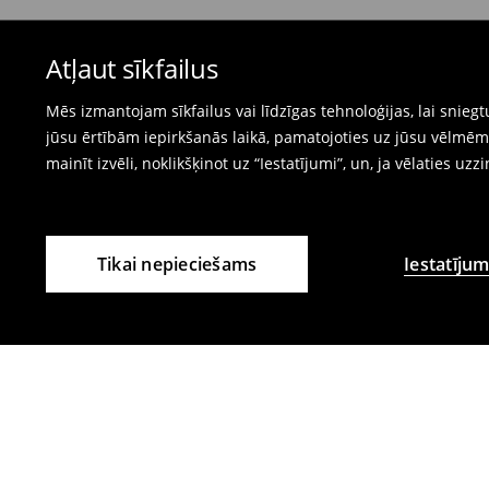
Peldkostīmus un pidžamas nevar atgriezt fiz
Atļaut sīkfailus
preču atgriešanas veidlapu tiešsaistē.
⟶
Internetveikala preču atgriešana
Mēs izmantojam sīkfailus vai līdzīgas tehnoloģijas, lai snie
jūsu ērtībām iepirkšanās laikā, pamatojoties uz jūsu vēlm
mainīt izvēli, noklikšķinot uz “Iestatījumi”, un, ja vēlaties uzz
Tikai nepieciešams
Iestatījum