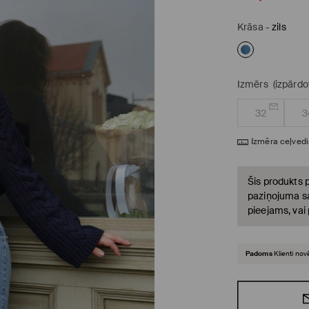
Krāsa
-
zils
Izmērs
(izpārdo
32
3
Izmēra ceļvedi
Šis produkts p
paziņojuma sa
pieejams, vai
Padoms
Klienti nov