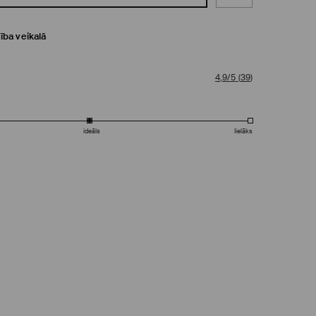
ība veikalā
4,9/5
(
39
)
ideāls
lielāks