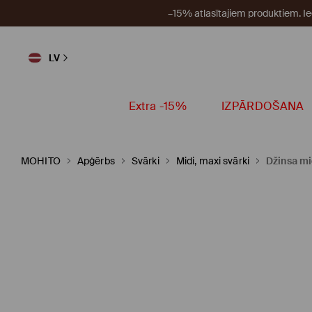
–15% atlasītajiem produktiem. I
LV
Extra -15%
IZPĀRDOŠANA
MOHITO
Apģērbs
Svārki
Midi, maxi svārki
Džinsa mi