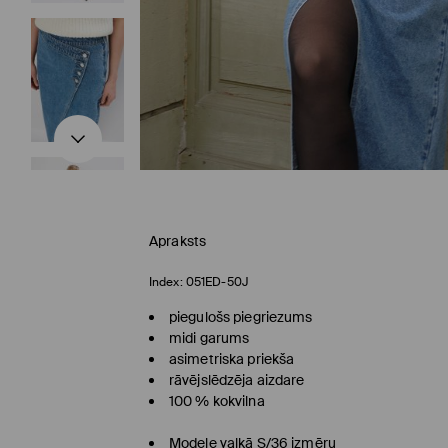
Apraksts
Index:
051ED-50J
piegulošs piegriezums
midi garums
asimetriska priekša
rāvējslēdzēja aizdare
100 % kokvilna
Modele valkā S/36 izmēru