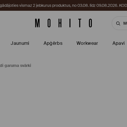
egādājoties vismaz 2 jebkurus produktus, no 03.08. līdz 09.08.2026. 
Jaunumi
Apģērbs
Workwear
Apavi
di garuma svārki