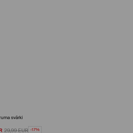
ruma svārki
-17%
R
29,99
EUR