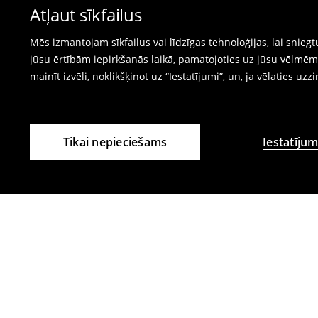
Atļaut sīkfailus
preču atgriešanas veidlapu tiešsaistē.
⟶
Internetveikala preču atgriešana
Mēs izmantojam sīkfailus vai līdzīgas tehnoloģijas, lai snie
jūsu ērtībām iepirkšanās laikā, pamatojoties uz jūsu vēlm
mainīt izvēli, noklikšķinot uz “Iestatījumi”, un, ja vēlaties uzz
Tikai nepieciešams
Iestatījum