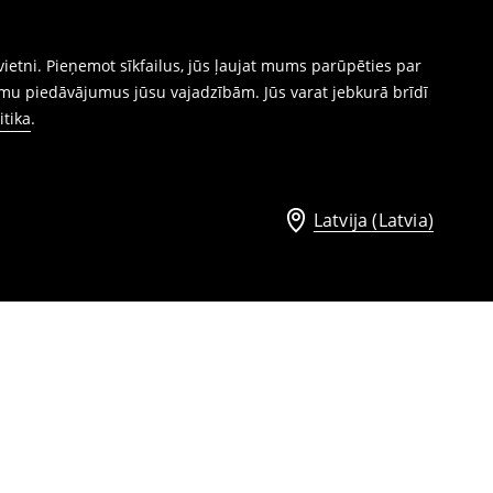
ietni. Pieņemot sīkfailus, jūs ļaujat mums parūpēties par
mu piedāvājumus jūsu vajadzībām. Jūs varat jebkurā brīdī
itika
.
Latvija (Latvia)