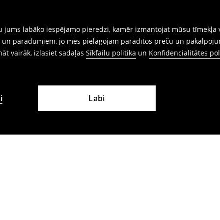
gtu jums labāko iespējamo pieredzi, kamēr izmantojat mūsu tīmekļa v
ēm un paradumiem, jo mēs pielāgojam parādītos preču un pakalpoju
ināt vairāk, izlasiet sadaļas
Sīkfailu politika
un
Konfidencialitātes pol
i
Labi