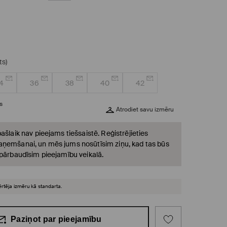
ts)
4
36
38
40
42
s
Atrodiet savu izmēru
ašlaik nav pieejams tiešsaistē. Reģistrējieties
ņemšanai, un mēs jums nosūtīsim ziņu, kad tas būs
 pārbaudīsim pieejamību veikalā.
ērtēja izmēru kā standarta.
Paziņot par pieejamību