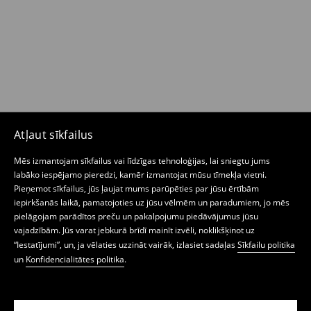
Atļaut sīkfailus
Mēs izmantojam sīkfailus vai līdzīgas tehnoloģijas, lai sniegtu jums
labāko iespējamo pieredzi, kamēr izmantojat mūsu tīmekļa vietni.
Pieņemot sīkfailus, jūs ļaujat mums parūpēties par jūsu ērtībām
iepirkšanās laikā, pamatojoties uz jūsu vēlmēm un paradumiem, jo mēs
pielāgojam parādītos preču un pakalpojumu piedāvājumus jūsu
vajadzībām. Jūs varat jebkurā brīdī mainīt izvēli, noklikšķinot uz
“Iestatījumi”, un, ja vēlaties uzzināt vairāk, izlasiet sadaļas
Sīkfailu politika
un
Konfidencialitātes politika
.