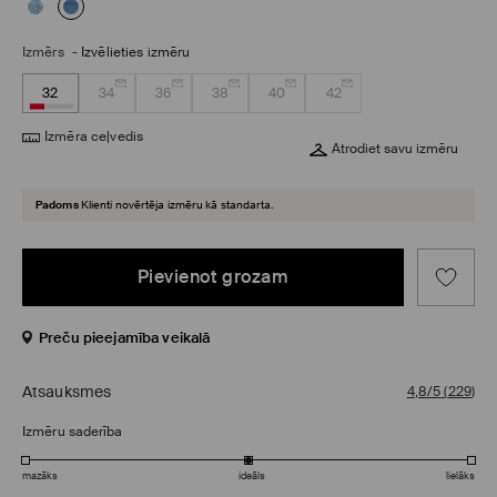
Izmērs
-
Izvēlieties izmēru
32
34
36
38
40
42
Izmēra ceļvedis
Atrodiet savu izmēru
Padoms
Klienti novērtēja izmēru kā standarta.
Pievienot grozam
Preču pieejamība veikalā
Atsauksmes
4,8/5
(
229
)
Izmēru saderība
mazāks
ideāls
lielāks