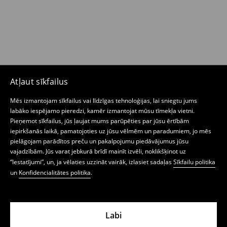
Atļaut sīkfailus
Mēs izmantojam sīkfailus vai līdzīgas tehnoloģijas, lai sniegtu jums
labāko iespējamo pieredzi, kamēr izmantojat mūsu tīmekļa vietni.
Pieņemot sīkfailus, jūs ļaujat mums parūpēties par jūsu ērtībām
iepirkšanās laikā, pamatojoties uz jūsu vēlmēm un paradumiem, jo mēs
pielāgojam parādītos preču un pakalpojumu piedāvājumus jūsu
vajadzībām. Jūs varat jebkurā brīdī mainīt izvēli, noklikšķinot uz
“Iestatījumi”, un, ja vēlaties uzzināt vairāk, izlasiet sadaļas
Sīkfailu politika
un
Konfidencialitātes politika
.
Labi