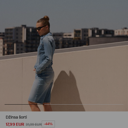
Džinsa šorti
17,99
EUR
-44%
31,99
EUR