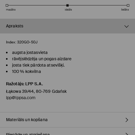
mazāks
ideāls
lielāks
Apraksts
Index:
320GO-50J
augsta jostasvieta
rāvējslēdzēja un pogas aizdare
josta tiek pārdota atsevišķi.
100 % kokvilna
Ražotājs
:
LPP S.A.
Łąkowa 39/44, 80-769 Gdańsk
lpp@lppsa.com
Materiāls un kopšana
Piegāde un atgriešana