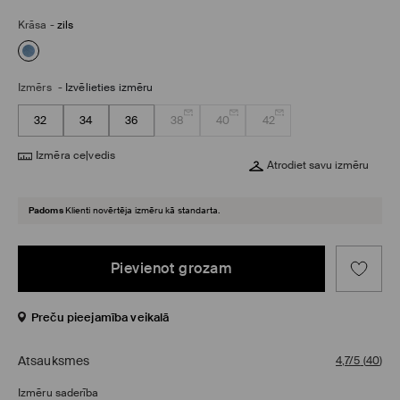
Krāsa
-
zils
Izmērs
-
Izvēlieties izmēru
32
34
36
38
40
42
Izmēra ceļvedis
Atrodiet savu izmēru
Padoms
Klienti novērtēja izmēru kā standarta.
Pievienot grozam
Preču pieejamība veikalā
Atsauksmes
4,7/5
(
40
)
Izmēru saderība