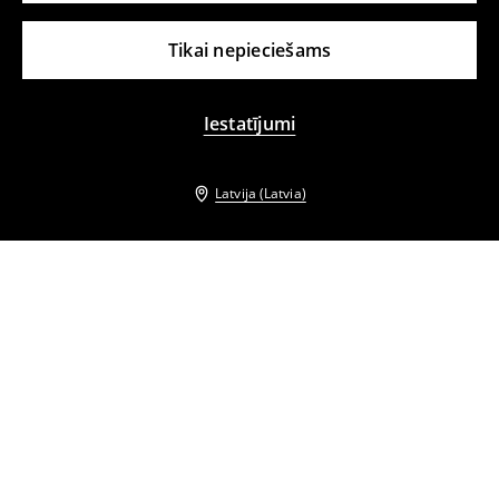
Tikai nepieciešams
Iestatījumi
Latvija (Latvia)
Citi klienti izvēlējās arī