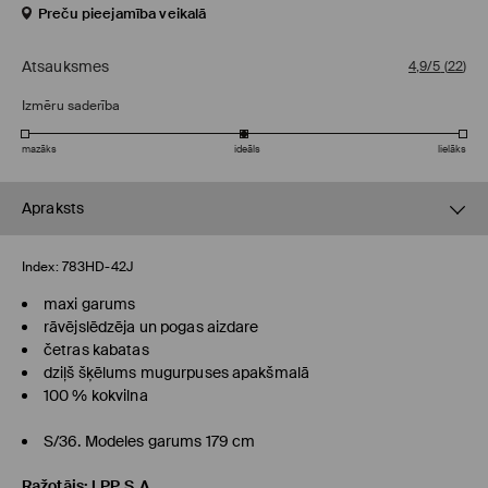
Preču pieejamība veikalā
Atsauksmes
4,9/5
(
22
)
Izmēru saderība
mazāks
ideāls
lielāks
Apraksts
Index:
783HD-42J
maxi garums
rāvējslēdzēja un pogas aizdare
četras kabatas
dziļš šķēlums mugurpuses apakšmalā
100 % kokvilna
S/36. Modeles garums 179 cm
Ražotājs
:
LPP S.A.