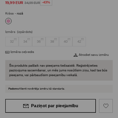
19,99
EUR
-43%
34,99
EUR
Krāsa
-
rozā
Izmērs
(izpārdots)
32
34
36
38
40
42
Izmēra ceļvedis
Atrodiet savu izmēru
Šis produkts pašlaik nav pieejams tiešsaistē. Reģistrējieties
paziņojuma saņemšanai, un mēs jums nosūtīsim ziņu, kad tas būs
pieejams, vai pārbaudīsim pieejamību veikalā.
Padoms
Klienti novērtēja izmēru kā standarta.
Paziņot par pieejamību