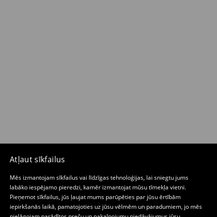
Atļaut sīkfailus
Mēs izmantojam sīkfailus vai līdzīgas tehnoloģijas, lai sniegtu jums
labāko iespējamo pieredzi, kamēr izmantojat mūsu tīmekļa vietni.
Pieņemot sīkfailus, jūs ļaujat mums parūpēties par jūsu ērtībām
iepirkšanās laikā, pamatojoties uz jūsu vēlmēm un paradumiem, jo mēs
pielāgojam parādītos preču un pakalpojumu piedāvājumus jūsu