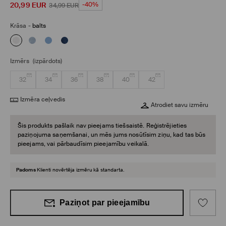
20,99
EUR
-40%
34,99
EUR
Krāsa
-
balts
Izmērs
(izpārdots)
32
34
36
38
40
42
Izmēra ceļvedis
Atrodiet savu izmēru
Šis produkts pašlaik nav pieejams tiešsaistē. Reģistrējieties
paziņojuma saņemšanai, un mēs jums nosūtīsim ziņu, kad tas būs
pieejams, vai pārbaudīsim pieejamību veikalā.
Padoms
Klienti novērtēja izmēru kā standarta.
Paziņot par pieejamību