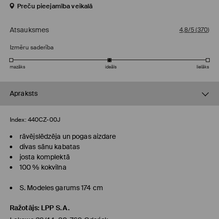
Preču pieejamība veikalā
Atsauksmes
4,8/5
(
370
)
Izmēru saderība
mazāks
ideāls
lielāks
Apraksts
Index:
440CZ-00J
rāvējslēdzēja un pogas aizdare
divas sānu kabatas
josta komplektā
100 % kokvilna
S. Modeles garums 174 cm
Ražotājs
:
LPP S.A.