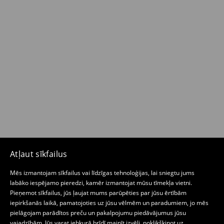
Atļaut sīkfailus
Mēs izmantojam sīkfailus vai līdzīgas tehnoloģijas, lai sniegtu jums
labāko iespējamo pieredzi, kamēr izmantojat mūsu tīmekļa vietni.
Pieņemot sīkfailus, jūs ļaujat mums parūpēties par jūsu ērtībām
iepirkšanās laikā, pamatojoties uz jūsu vēlmēm un paradumiem, jo mēs
pielāgojam parādītos preču un pakalpojumu piedāvājumus jūsu
vajadzībām. Jūs varat jebkurā brīdī mainīt izvēli, noklikšķinot uz