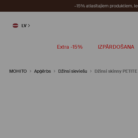
–15% atlasītajiem produktiem. I
LV
Extra -15%
IZPĀRDOŠANA
MOHITO
Apģērbs
Džinsi sieviešu
Džinsi skinny PETITE