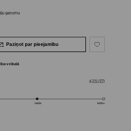
 kāju garumu
Paziņot par pieejamību
ība veikalā
4,7/5
(
177
)
ideāls
lielāks