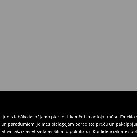
 brīdī
rat tās atgriezt 30 dienu laikā no
nkārši atnesiet preces ar pievienotu
eidlapu, kas ir pieejama Jūsu kontā.
iskajos veikalos. Lūdzam izmantot
gtu jums labāko iespējamo pieredzi, kamēr izmantojat mūsu tīmekļa v
ēm un paradumiem, jo mēs pielāgojam parādītos preču un pakalpoju
ināt vairāk, izlasiet sadaļas
Sīkfailu politika
un
Konfidencialitātes pol