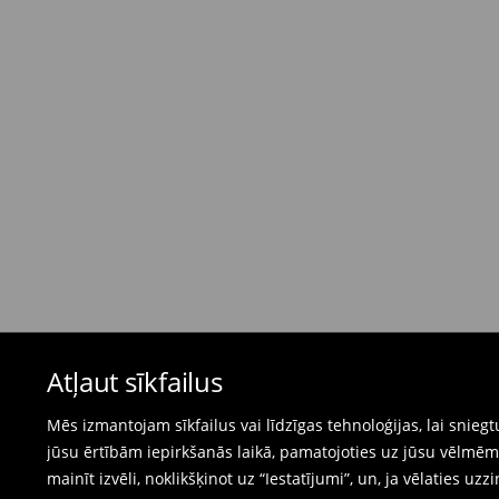
4,95 EUR / Maksājums skaidrā naudā piegādes
Bezmaksas piegāde, pērkot
virs 50 EUR.
⟶
Plašāka informācija
Atgriešanas politika
Ja pasūtītās preces neatbilst cerētajam, Jūs va
pirkšanas dienas.
- Atgriežot jebkurā Mohito veikalā Latvijā - vie
čeku.
- Atgriežot e-veikalā - aizpildiet atgriešanas v
Peldkostīmus un pidžamas nevar atgriezt fiz
Atļaut sīkfailus
preču atgriešanas veidlapu tiešsaistē.
⟶
Internetveikala preču atgriešana
Mēs izmantojam sīkfailus vai līdzīgas tehnoloģijas, lai snie
jūsu ērtībām iepirkšanās laikā, pamatojoties uz jūsu vēlm
mainīt izvēli, noklikšķinot uz “Iestatījumi”, un, ja vēlaties uzz