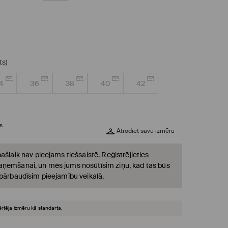
ts)
4
36
38
40
42
s
Atrodiet savu izmēru
ašlaik nav pieejams tiešsaistē. Reģistrējieties
ņemšanai, un mēs jums nosūtīsim ziņu, kad tas būs
 pārbaudīsim pieejamību veikalā.
ērtēja izmēru kā standarta.