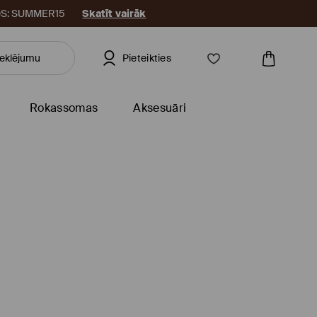
KODS: SUMMER15
Skatīt vairāk
Pieteikties
Rokassomas
Aksesuāri