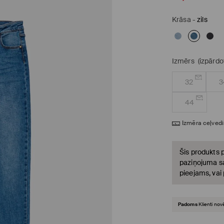
Krāsa
-
zils
Izmērs
(izpārdo
32
3
44
Izmēra ceļvedi
Šis produkts p
paziņojuma sa
pieejams, vai
Padoms
Klienti nov