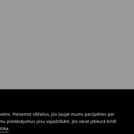
ietni. Pieņemot sīkfailus, jūs ļaujat mums parūpēties par
mu piedāvājumus jūsu vajadzībām. Jūs varat jebkurā brīdī
itika
.