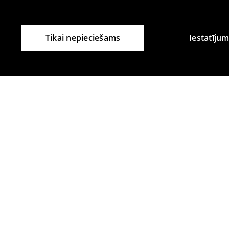
Tikai nepieciešams
Iestatījum
Citi klienti izvēlējās arī
Džinsi skinny PETITE
Džinsi skinny