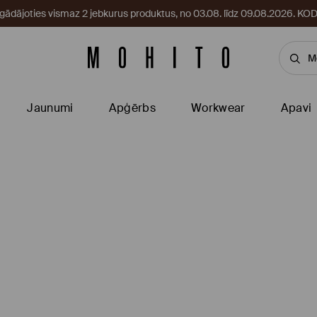
egādājoties vismaz 2 jebkurus produktus, no 03.08. līdz 09.08.2026. 
Jaunumi
Apģērbs
Workwear
Apavi