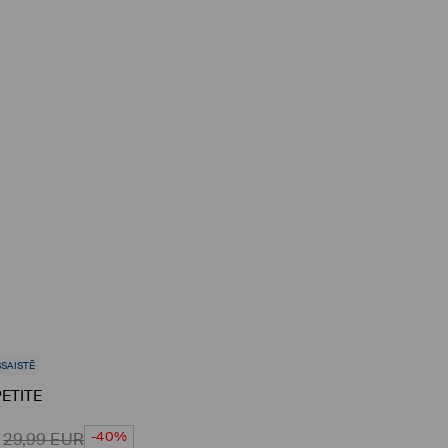
ŠSAISTĒ
PETITE
-40%
29,99
EUR