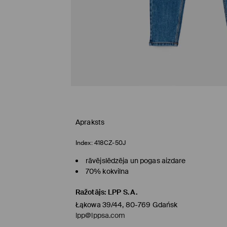
Apraksts
Index:
418CZ-50J
rāvējslēdzēja un pogas aizdare
70% kokvilna
Ražotājs
:
LPP S.A.
Łąkowa 39/44, 80-769 Gdańsk
lpp@lppsa.com