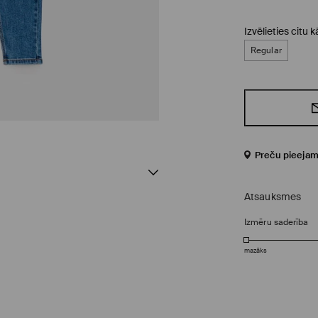
Izvēlieties citu
Regular
Preču pieejam
Atsauksmes
Izmēru saderība
mazāks