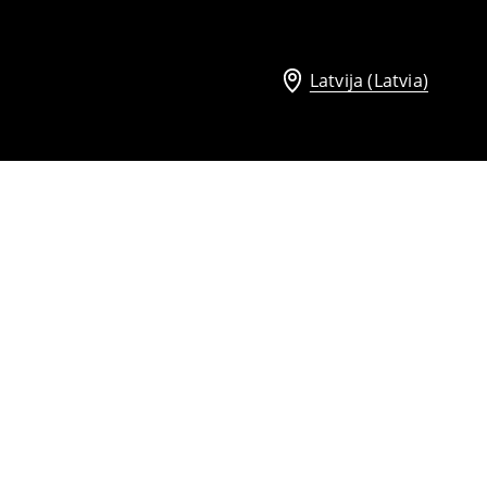
Latvija (Latvia)
Push up tipa džinsi