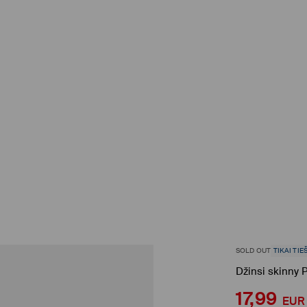
SOLD OUT
TIKAI TIE
Džinsi skinny 
17,99
EUR