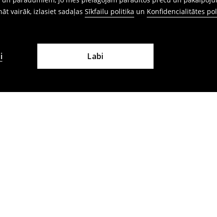
ināt vairāk, izlasiet sadaļas
Sīkfailu politika
un
Konfidencialitātes pol
i
Labi