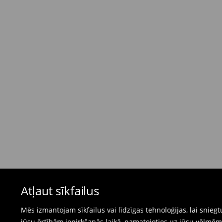
Standarta piegāde - Maksājums skaidrā nau
dienas)
4,95 EUR / Maksājums skaidrā naudā piegādes
Bezmaksas piegāde, pērkot
virs 50 EUR.
⟶
Plašāka informācija
Atgriešanas politika
Ja pasūtītās preces neatbilst cerētajam, Jūs va
pirkšanas dienas.
- Atgriežot jebkurā Mohito veikalā Latvijā - vie
čeku.
- Atgriežot e-veikalā - aizpildiet atgriešanas v
Peldkostīmus un pidžamas nevar atgriezt fiz
Atļaut sīkfailus
preču atgriešanas veidlapu tiešsaistē.
⟶
Internetveikala preču atgriešana
Mēs izmantojam sīkfailus vai līdzīgas tehnoloģijas, lai snie
jūsu ērtībām iepirkšanās laikā, pamatojoties uz jūsu vēlm