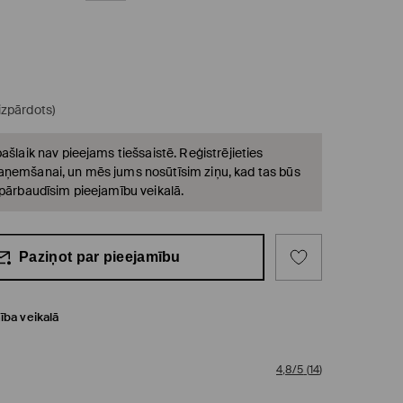
(izpārdots)
ašlaik nav pieejams tiešsaistē. Reģistrējieties
ņemšanai, un mēs jums nosūtīsim ziņu, kad tas būs
 pārbaudīsim pieejamību veikalā.
Paziņot par pieejamību
ība veikalā
4,8/5
(
14
)