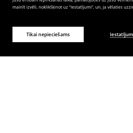
mainīt izvēli, noklikšķinot uz “Iestatījumi”, un, ja vēlaties uzz
Tikai nepieciešams
Iestatījum
Citi klienti izvēlējās arī