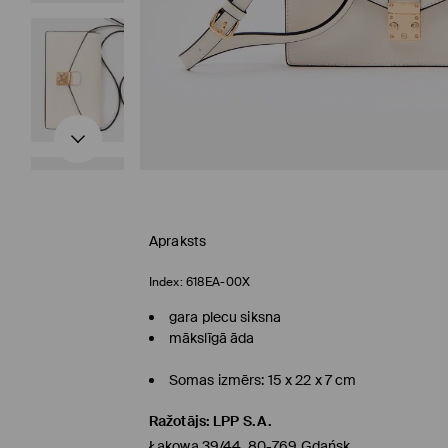
Apraksts
Index:
618EA-00X
gara plecu siksna
mākslīgā āda
Somas izmērs: 15 x 22 x 7 cm
Ražotājs
:
LPP S.A.
Łąkowa 39/44, 80-769 Gdańsk