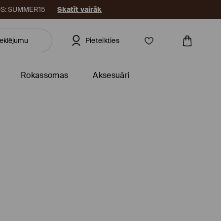
KODS: SUMMER15
Skatīt vairāk
Pieteikties
Rokassomas
Aksesuāri