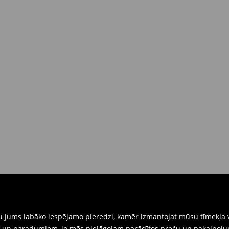
dā piegādes brīdī
(4-9 darba
 brīdī
rat tās atgriezt 30 dienu laikā no
nkārši atnesiet preces ar pievienotu
eidlapu, kas ir pieejama Jūsu kontā.
iskajos veikalos. Lūdzam izmantot
gtu jums labāko iespējamo pieredzi, kamēr izmantojat mūsu tīmekļa v
ēm un paradumiem, jo mēs pielāgojam parādītos preču un pakalpoju