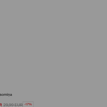
ssomiņa
-17%
R
29,99
EUR