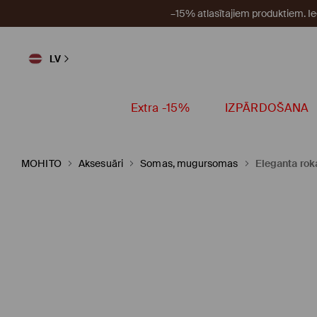
–15% atlasītajiem produktiem. I
LV
Extra -15%
IZPĀRDOŠANA
MOHITO
Aksesuāri
Somas, mugursomas
Eleganta ro