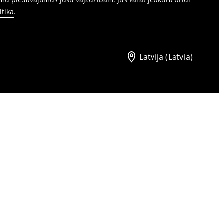
itika
.
Latvija (Latvia)