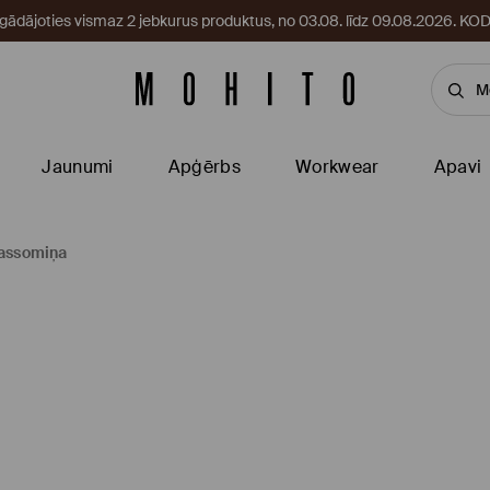
egādājoties vismaz 2 jebkurus produktus, no 03.08. līdz 09.08.2026. 
Jaunumi
Apģērbs
Workwear
Apavi
kassomiņa