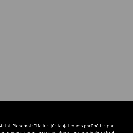
ietni. Pieņemot sīkfailus, jūs ļaujat mums parūpēties par
mu piedāvājumus jūsu vajadzībām. Jūs varat jebkurā brīdī