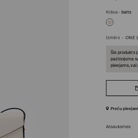
Krāsa
-
balts
Izmērs
-
ONE
Šis produkts p
paziņojuma sa
pieejams, vai
Preču pieejam
Atsauksmes