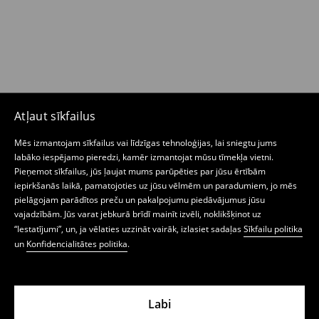
Atļaut sīkfailus
Mēs izmantojam sīkfailus vai līdzīgas tehnoloģijas, lai sniegtu jums
labāko iespējamo pieredzi, kamēr izmantojat mūsu tīmekļa vietni.
Pieņemot sīkfailus, jūs ļaujat mums parūpēties par jūsu ērtībām
iepirkšanās laikā, pamatojoties uz jūsu vēlmēm un paradumiem, jo mēs
pielāgojam parādītos preču un pakalpojumu piedāvājumus jūsu
vajadzībām. Jūs varat jebkurā brīdī mainīt izvēli, noklikšķinot uz
“Iestatījumi”, un, ja vēlaties uzzināt vairāk, izlasiet sadaļas
Sīkfailu politika
un
Konfidencialitātes politika
.
Labi