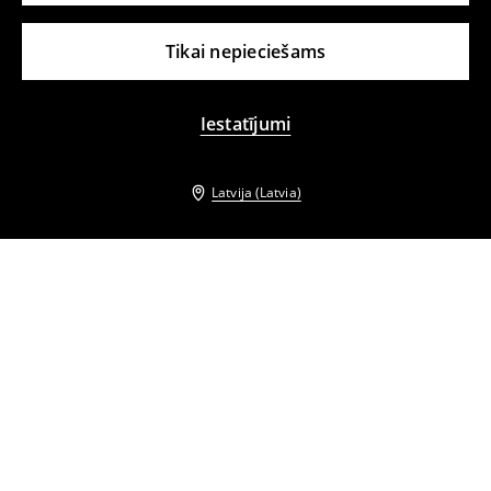
Tikai nepieciešams
Iestatījumi
Latvija (Latvia)
Citi klienti izvēlējās arī