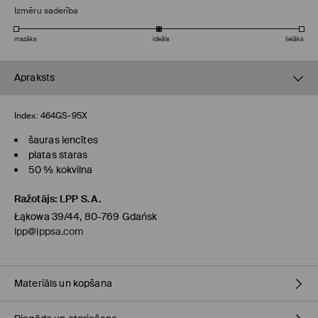
Izmēru saderība
mazāks
ideāls
lielāks
Apraksts
Index:
464GS-95X
šauras lencītes
platas staras
50 % kokvilna
Ražotājs
:
LPP S.A.
Łąkowa 39/44, 80-769 Gdańsk
lpp@lppsa.com
Materiāls un kopšana