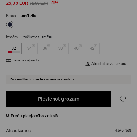
25,99
EUR
-51%
52,99
EUR
Krāsa
-
tumši zils
Izmērs
-
Izvēlieties izmēru
32
34
36
38
40
42
Izmēra ceļvedis
Atrodiet savu izmēru
Padoms
Klienti novērtēja izmēru kā standarta.
Pievienot grozam
Preču pieejamība veikalā
Atsauksmes
4,5/5
(
53
)