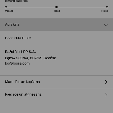
Izmēru saderība
mazāks
ideāls
lielāks
Apraksts
Index:
606GP-89X
Ražotājs
:
LPP S.A.
Łąkowa 39/44, 80-769 Gdańsk
lpp@lppsa.com
Materiāls un kopšana
Piegāde un atgriešana
VIRSA
:
100% POLIURETĀNS
STARPSLĀNIS
:
100% POLIURETĀNS
ZOLE
:
100% TPR
Piegādes politika