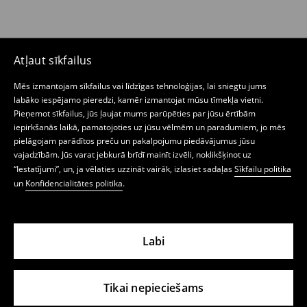
Atļaut sīkfailus
Mēs izmantojam sīkfailus vai līdzīgas tehnoloģijas, lai sniegtu jums
labāko iespējamo pieredzi, kamēr izmantojat mūsu tīmekļa vietni.
Pieņemot sīkfailus, jūs ļaujat mums parūpēties par jūsu ērtībām
iepirkšanās laikā, pamatojoties uz jūsu vēlmēm un paradumiem, jo mēs
pielāgojam parādītos preču un pakalpojumu piedāvājumus jūsu
vajadzībām. Jūs varat jebkurā brīdī mainīt izvēli, noklikšķinot uz
“Iestatījumi”, un, ja vēlaties uzzināt vairāk, izlasiet sadaļas
Sīkfailu politika
un
Konfidencialitātes politika
.
Labi
Tikai nepieciešams