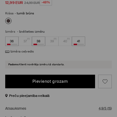
12,99
EUR
-48%
24,99
EUR
Krāsa
-
tumši brūns
Izmērs
-
Izvēlieties izmēru
36
37
38
39
40
41
Izmēra ceļvedis
Padoms
Klienti novērtēja izmēru kā standarta.
Pievienot grozam
Preču pieejamība veikalā
Atsauksmes
4,9/5
(
15
)