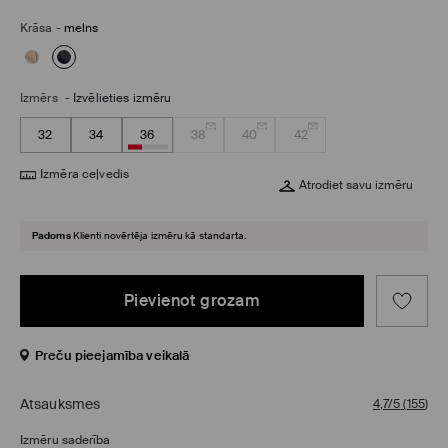
Krāsa
-
melns
Izmērs
-
Izvēlieties izmēru
32
34
36
38
40
42
Izmēra ceļvedis
Atrodiet savu izmēru
Padoms
Klienti novērtēja izmēru kā standarta.
Pievienot grozam
Preču pieejamība veikalā
Atsauksmes
4,7/5
(
155
)
Izmēru saderība