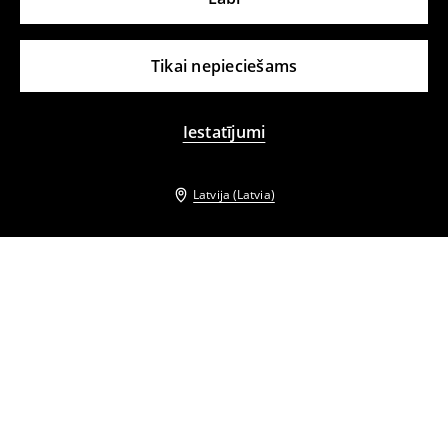
Tikai nepieciešams
Iestatījumi
Latvija (Latvia)
Citi klienti izvēlējās arī