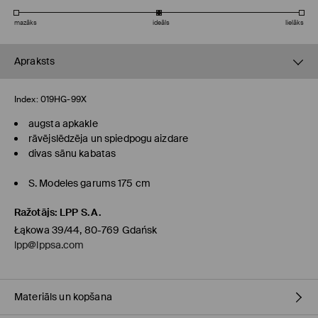
mazāks
ideāls
lielāks
Apraksts
Index:
019HG-99X
augsta apkakle
rāvējslēdzēja un spiedpogu aizdare
divas sānu kabatas
S. Modeles garums 175 cm
Ražotājs
:
LPP S.A.
Łąkowa 39/44, 80-769 Gdańsk
lpp@lppsa.com
Materiāls un kopšana