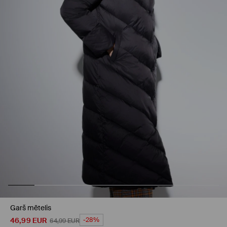
Garš mētelis
46,99
EUR
-28%
64,99
EUR