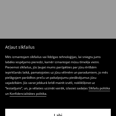
Atļaut sīkfailus
Mēs izmantojam sīkfailus vai līdzīgas tehnoloģijas, lai sniegtu jums
labāko iespējamo pieredzi, kamēr izmantojat mūsu tīmekļa vietni.
Pieņemot sīkfailus, jūs ļaujat mums parūpēties par jūsu ērtībām
iepirkšanās laikā, pamatojoties uz jūsu vēlmēm un paradumiem, jo mēs
pielāgojam parādītos preču un pakalpojumu piedāvājumus jūsu
vajadzībām. Jūs varat jebkurā brīdī mainīt izvēli, noklikšķinot uz
“Iestatījumi”, un, ja vēlaties uzzināt vairāk, izlasiet sadaļas
Sīkfailu politika
un
Konfidencialitātes politika
.
Labi