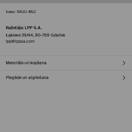
Index:
541JU-MLC
Ražotājs
:
LPP S.A.
Łąkowa 39/44, 80-769 Gdańsk
lpp@lppsa.com
Materiāls un kopšana
Piegāde un atgriešana
SASTĀVS
:
80% AKRILS, 20% CINKA SAKAUSĒJUMS
Piegādes politika
Saņemšana veikalā MOHITO
(4-8 darba dienas)
0,00 EUR / Online (PayU, PayPal, Google Pay, Trustly)
DPD pakomāts
(4-8 darba dienas)