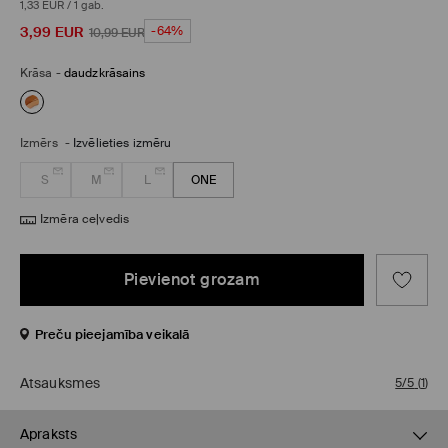
1,33 EUR
/
1 gab.
3,99
EUR
-64%
10,99
EUR
Krāsa
-
daudzkrāsains
Izmērs
-
Izvēlieties izmēru
S
M
L
ONE
Izmēra ceļvedis
Pievienot grozam
Preču pieejamība veikalā
Atsauksmes
5/5
(
1
)
Apraksts