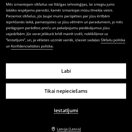
Mēs izmantojam sīkfailus vai līdzīgas tehnoloģijas, lai sniegtu jums
labāko iespējamo pieredzi, kamēr izmantojat mūsu tīmekļa vietni.
Pieņemot sīkfailus, jūs ļaujat mums parūpēties par jūsu ērtībām
iepirkšanās laikā, pamatojoties uz jūsu vēlmēm un paradumiem, jo mēs
pielāgojam parādītos preču un pakalpojumu piedāvājumus jūsu
vajadzībām. Jūs varat jebkurā brīdī mainīt izvēli, noklikšķinot uz
“Iestatījumi”, un, ja vēlaties uzzināt vairāk, izlasiet sadaļas
Sīkfailu politika
un
Konfidencialitātes politika
.
Labi
Tikai nepieciešams
Iestatījumi
Latvija (Latvia)