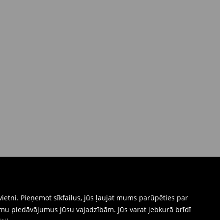
ietni. Pieņemot sīkfailus, jūs ļaujat mums parūpēties par
mu piedāvājumus jūsu vajadzībām. Jūs varat jebkurā brīdī