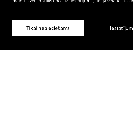
mainīt izvēli, noklikšķinot uz “Iestatījumi”, un, ja vēlaties uzz
Tikai nepieciešams
Iestatījum
Citi klienti izvēlējās arī