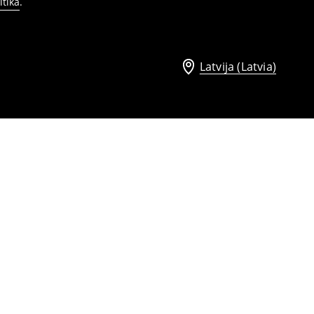
itika
.
Latvija (Latvia)