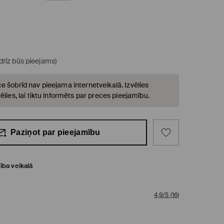
(drīz būs pieejams)
e šobrīd nav pieejama internetveikalā. Izvēlies
ēlies, lai tiktu informēts par preces pieejamību.
Paziņot par pieejamību
ība veikalā
4,9/5
(
16
)