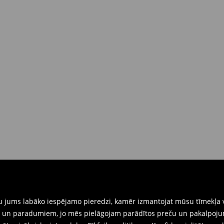
 brīdī
rat tās atgriezt 30 dienu laikā no
nkārši atnesiet preces ar pievienotu
eidlapu, kas ir pieejama Jūsu kontā.
iskajos veikalos. Lūdzam izmantot
gtu jums labāko iespējamo pieredzi, kamēr izmantojat mūsu tīmekļa v
ēm un paradumiem, jo mēs pielāgojam parādītos preču un pakalpoju