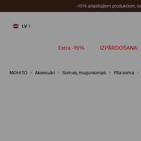
–15% atlasītajiem produktiem. I
LV
Extra -15%
IZPĀRDOŠANA
MOHITO
Aksesuāri
Somas, mugursomas
Pīta soma