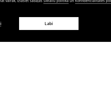
ināt vairāk, izlasiet sadaļas
Sīkfailu politika
un
Konfidencialitātes pol
i
Labi