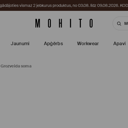
egādājoties vismaz 2 jebkurus produktus, no 03.08. līdz 09.08.2026. 
Jaunumi
Apģērbs
Workwear
Apavi
Grozveida soma