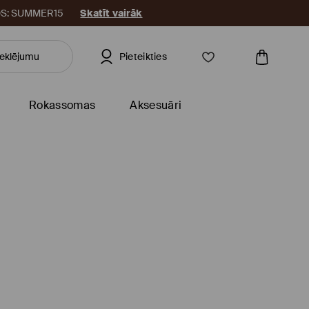
KODS: SUMMER15
Skatīt vairāk
Pieteikties
Rokassomas
Aksesuāri