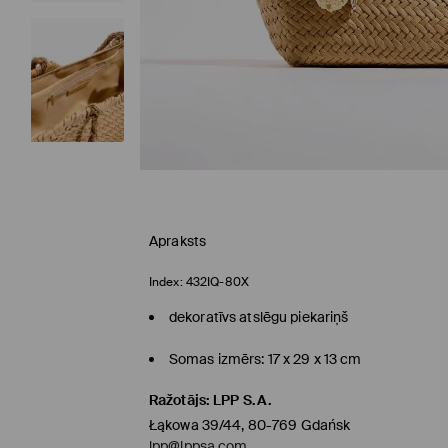
Apraksts
Index:
432IQ-80X
dekoratīvs atslēgu piekariņš
Somas izmērs: 17 x 29 x 13 cm
Ražotājs
:
LPP S.A.
Łąkowa 39/44, 80-769 Gdańsk
lpp@lppsa.com