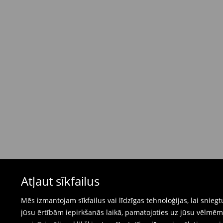
dienas)
4,95 EUR / Maksājums skaidrā naudā piegādes
Bezmaksas piegāde, pērkot
virs 50 EUR.
⟶
Plašāka informācija
Atgriešanas politika
Ja pasūtītās preces neatbilst cerētajam, Jūs va
pirkšanas dienas.
- Atgriežot jebkurā Mohito veikalā Latvijā - vie
čeku.
- Atgriežot e-veikalā - aizpildiet atgriešanas v
Peldkostīmus un pidžamas nevar atgriezt fiz
Atļaut sīkfailus
preču atgriešanas veidlapu tiešsaistē.
⟶
Internetveikala preču atgriešana
Mēs izmantojam sīkfailus vai līdzīgas tehnoloģijas, lai snie
jūsu ērtībām iepirkšanās laikā, pamatojoties uz jūsu vēlm