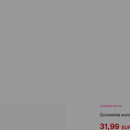
COMING SOON
Grozveida som
31,99
EU