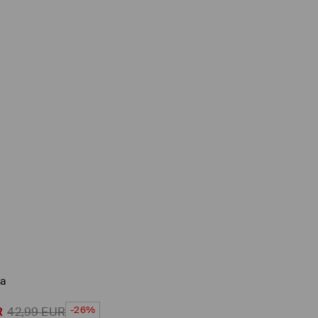
a
-26%
R
42,99
EUR