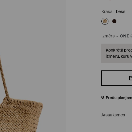
Krāsa
-
bēšs
Izmērs
-
ONE
Konkrētā prec
izmēru, kuru v
Preču pieejam
Atsauksmes