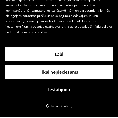
Pieņemot sīkfailus, jūs ļaujat mums parūpēties par jūsu ērtībām
iepirkšanās laikā, pamatojoties uz jūsu vēlmēm un paradumiem, jo mēs
pielāgojam parādītos preču un pakalpojumu piedāvājumus jūsu
vajadzībām. Jūs varat jebkurā brīdī mainīt izvēli, noklikšķinot uz
“Iestatījumi”, un, ja vēlaties uzzināt vairāk, izlasiet sadaļas
Sīkfailu politika
un
Konfidencialitātes politika
.
Labi
Tikai nepieciešams
Iestatījumi
Latvija (Latvia)