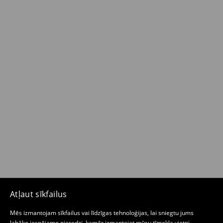
Atļaut sīkfailus
Mēs izmantojam sīkfailus vai līdzīgas tehnoloģijas, lai sniegtu jums
labāko iespējamo pieredzi, kamēr izmantojat mūsu tīmekļa vietni.