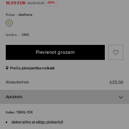
18,99
EUR
-49%
36,99
EUR
Krāsa
-
dzeltens
Izmērs
-
ONE
Pievienot grozam
Preču pieejamība veikalā
Atsauksmes
4,7/5
(
14
)
Apraksts
Index:
138IQ-10X
dekoratīvs atslēgu piekariņš