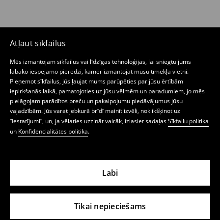
Atļaut sīkfailus
Mēs izmantojam sīkfailus vai līdzīgas tehnoloģijas, lai sniegtu jums
labāko iespējamo pieredzi, kamēr izmantojat mūsu tīmekļa vietni.
Pieņemot sīkfailus, jūs ļaujat mums parūpēties par jūsu ērtībām
iepirkšanās laikā, pamatojoties uz jūsu vēlmēm un paradumiem, jo mēs
pielāgojam parādītos preču un pakalpojumu piedāvājumus jūsu
vajadzībām. Jūs varat jebkurā brīdī mainīt izvēli, noklikšķinot uz
“Iestatījumi”, un, ja vēlaties uzzināt vairāk, izlasiet sadaļas
Sīkfailu politika
un
Konfidencialitātes politika
.
Labi
Tikai nepieciešams