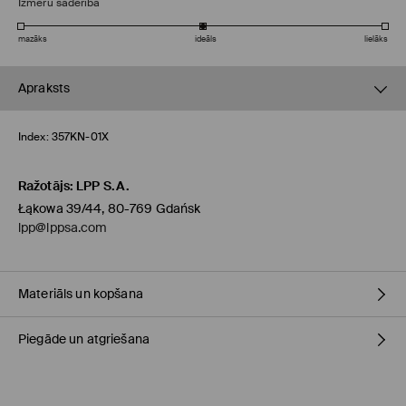
Izmēru saderība
mazāks
ideāls
lielāks
Apraksts
Index:
357KN-01X
Ražotājs
:
LPP S.A.
Łąkowa 39/44, 80-769 Gdańsk
lpp@lppsa.com
Materiāls un kopšana
Piegāde un atgriešana
VIRSA
:
100% PVC
STARPSLĀNIS
:
100% PVC
ZOLE
:
100% PVC
Piegādes politika