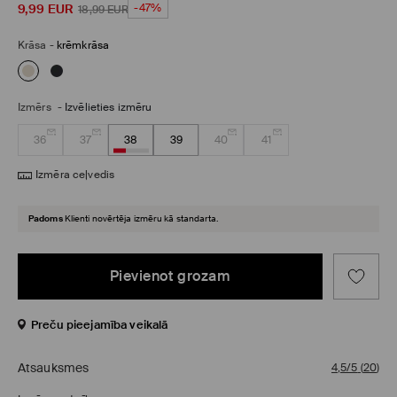
9,99
EUR
-47%
18,99
EUR
Krāsa
-
krēmkrāsa
Izmērs
-
Izvēlieties izmēru
36
37
38
39
40
41
Izmēra ceļvedis
Padoms
Klienti novērtēja izmēru kā standarta.
Pievienot grozam
Preču pieejamība veikalā
Atsauksmes
4,5/5
(
20
)