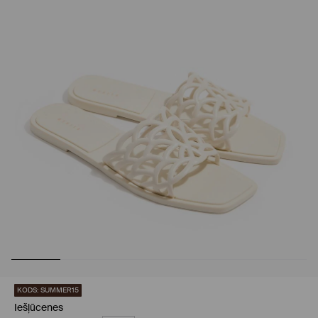
KODS: SUMMER15
Iešļūcenes