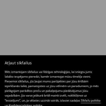
Atļaut sīkfailus
Mēs izmantojam sīkfailus vai līdzīgas tehnoloģijas, lai sniegtu jums
labāko iespējamo pieredzi, kamēr izmantojat mūsu tīmekļa vietni.
Pieņemot sīkfailus, jūs ļaujat mums parūpēties par jūsu ērtībām
iepirkšanās laikā, pamatojoties uz jūsu vēlmēm un paradumiem, jo mēs
pielāgojam parādītos preču un pakalpojumu piedāvājumus jūsu
vajadzībām. Jūs varat jebkurā brīdī mainīt izvēli, noklikšķinot uz
“Iestatījumi”, un, ja vēlaties uzzināt vairāk, izlasiet sadaļas
Sīkfailu politika
un
Konfidencialitātes politika
.