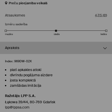
Preču pieejamība veikalā
Atsauksmes
4,7/5
(
61
)
Izmēru saderība
mazāks
ideāls
lielāks
Apraksts
Index:
969DW-02X
plati apkakles atloki
divrindu pogājuma aizdare
josta komplektā
zamšādas imitācija
Ražotājs
:
LPP S.A.
Łąkowa 39/44, 80-769 Gdańsk
lpp@lppsa.com