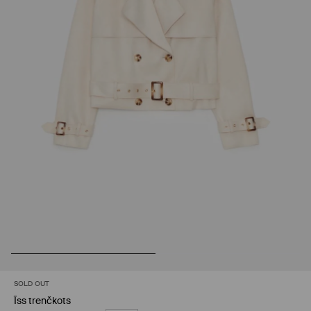
SOLD OUT
Īss trenčkots