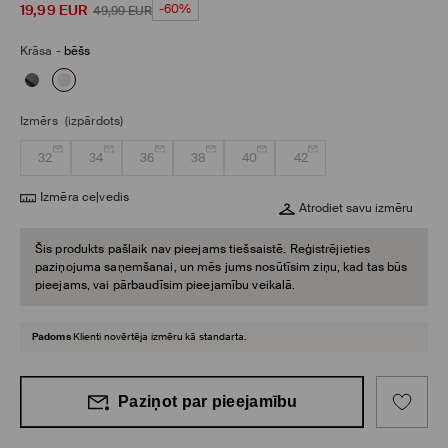
19,99
EUR
-60%
49,99
EUR
Krāsa
-
bēšs
Izmērs
(izpārdots)
32
34
36
38
40
42
Izmēra ceļvedis
Atrodiet savu izmēru
Šis produkts pašlaik nav pieejams tiešsaistē. Reģistrējieties
paziņojuma saņemšanai, un mēs jums nosūtīsim ziņu, kad tas būs
pieejams, vai pārbaudīsim pieejamību veikalā.
Padoms
Klienti novērtēja izmēru kā standarta.
Paziņot par pieejamību