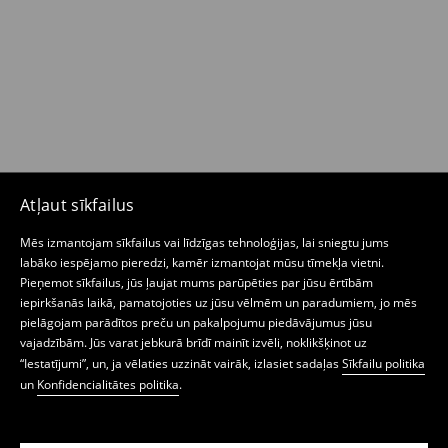
Atļaut sīkfailus
Mēs izmantojam sīkfailus vai līdzīgas tehnoloģijas, lai sniegtu jums
labāko iespējamo pieredzi, kamēr izmantojat mūsu tīmekļa vietni.
Pieņemot sīkfailus, jūs ļaujat mums parūpēties par jūsu ērtībām
iepirkšanās laikā, pamatojoties uz jūsu vēlmēm un paradumiem, jo mēs
pielāgojam parādītos preču un pakalpojumu piedāvājumus jūsu
vajadzībām. Jūs varat jebkurā brīdī mainīt izvēli, noklikšķinot uz
“Iestatījumi”, un, ja vēlaties uzzināt vairāk, izlasiet sadaļas
Sīkfailu politika
un
Konfidencialitātes politika
.