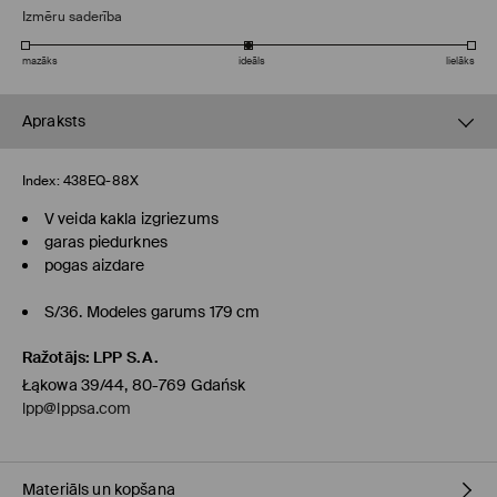
Izmēru saderība
mazāks
ideāls
lielāks
Apraksts
Index:
438EQ-88X
V veida kakla izgriezums
garas piedurknes
pogas aizdare
S/36. Modeles garums 179 cm
Ražotājs
:
LPP S.A.
Łąkowa 39/44, 80-769 Gdańsk
lpp@lppsa.com
Materiāls un kopšana