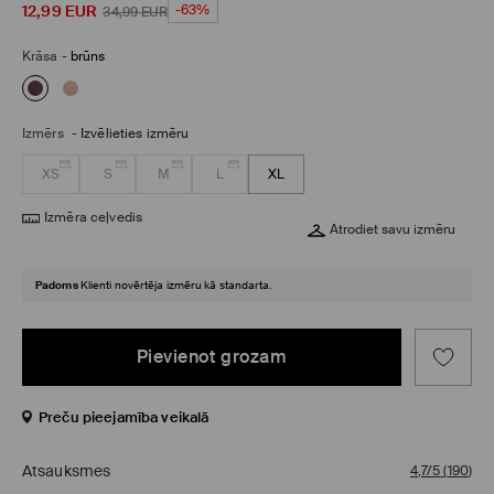
12,99
EUR
-63%
34,99
EUR
Krāsa
-
brūns
Izmērs
-
Izvēlieties izmēru
XS
S
M
L
XL
Izmēra ceļvedis
Atrodiet savu izmēru
Padoms
Klienti novērtēja izmēru kā standarta.
Pievienot grozam
Preču pieejamība veikalā
Atsauksmes
4,7/5
(
190
)