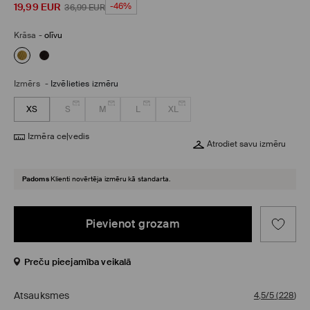
19,99
EUR
-46%
36,99
EUR
Krāsa
-
olīvu
Izmērs
-
Izvēlieties izmēru
XS
S
M
L
XL
Izmēra ceļvedis
Atrodiet savu izmēru
Padoms
Klienti novērtēja izmēru kā standarta.
Pievienot grozam
Preču pieejamība veikalā
Atsauksmes
4,5/5
(
228
)