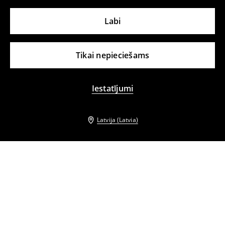
Labi
Tikai nepieciešams
Iestatījumi
Latvija (Latvia)