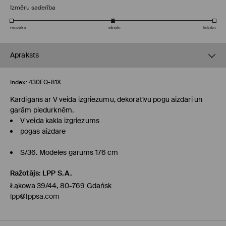
Izmēru saderība
mazāks
ideāls
lielāks
Apraksts
Index:
430EQ-81X
Kardigans ar V veida izgriezumu, dekoratīvu pogu aizdari un
garām piedurknēm.
V veida kakla izgriezums
pogas aizdare
S/36. Modeles garums 176 cm
Ražotājs
:
LPP S.A.
Łąkowa 39/44, 80-769 Gdańsk
lpp@lppsa.com