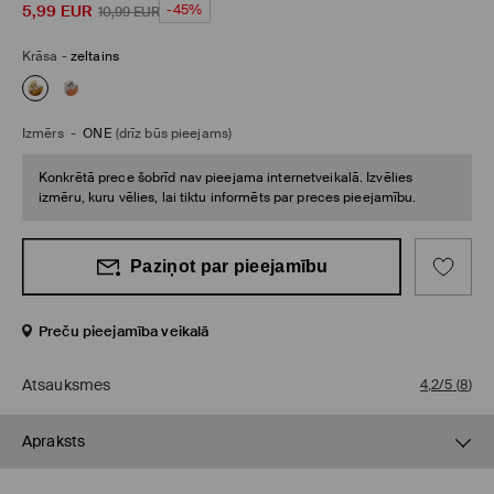
5,99
EUR
-45%
10,99
EUR
Krāsa
-
zeltains
Izmērs
-
ONE
(drīz būs pieejams)
Konkrētā prece šobrīd nav pieejama internetveikalā. Izvēlies
izmēru, kuru vēlies, lai tiktu informēts par preces pieejamību.
Paziņot par pieejamību
Preču pieejamība veikalā
Atsauksmes
4,2/5
(
8
)
Apraksts