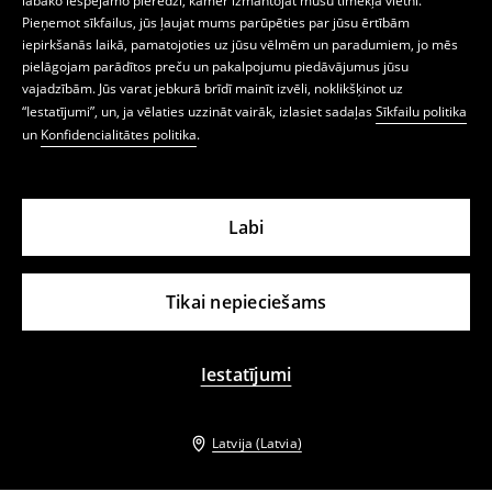
labāko iespējamo pieredzi, kamēr izmantojat mūsu tīmekļa vietni.
Pieņemot sīkfailus, jūs ļaujat mums parūpēties par jūsu ērtībām
iepirkšanās laikā, pamatojoties uz jūsu vēlmēm un paradumiem, jo mēs
pielāgojam parādītos preču un pakalpojumu piedāvājumus jūsu
vajadzībām. Jūs varat jebkurā brīdī mainīt izvēli, noklikšķinot uz
“Iestatījumi”, un, ja vēlaties uzzināt vairāk, izlasiet sadaļas
Sīkfailu politika
un
Konfidencialitātes politika
.
Labi
Tikai nepieciešams
Iestatījumi
Latvija (Latvia)