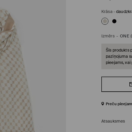
Krāsa
-
daudzkr
Izmērs
-
ONE
Šis produkts p
paziņojuma sa
pieejams, vai
Preču pieejam
Atsauksmes