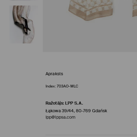
Apraksts
Index:
703AO-MLC
Ražotājs
:
LPP S.A.
Łąkowa 39/44, 80-769 Gdańsk
lpp@lppsa.com