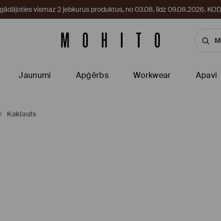
egādājoties vismaz 2 jebkurus produktus, no 03.08. līdz 09.08.2026. 
Jaunumi
Apģērbs
Workwear
Apavi
Kaklauts