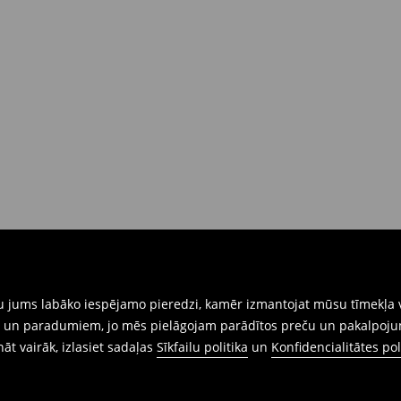
rat tās atgriezt 30 dienu laikā no
nkārši atnesiet preces ar pievienotu
eidlapu, kas ir pieejama Jūsu kontā.
iskajos veikalos. Lūdzam izmantot
gtu jums labāko iespējamo pieredzi, kamēr izmantojat mūsu tīmekļa v
ēm un paradumiem, jo mēs pielāgojam parādītos preču un pakalpoju
ināt vairāk, izlasiet sadaļas
Sīkfailu politika
un
Konfidencialitātes pol