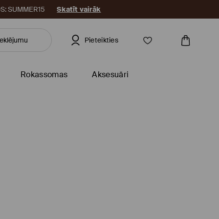
KODS: SUMMER15
Skatīt vairāk
Pieteikties
Rokassomas
Aksesuāri