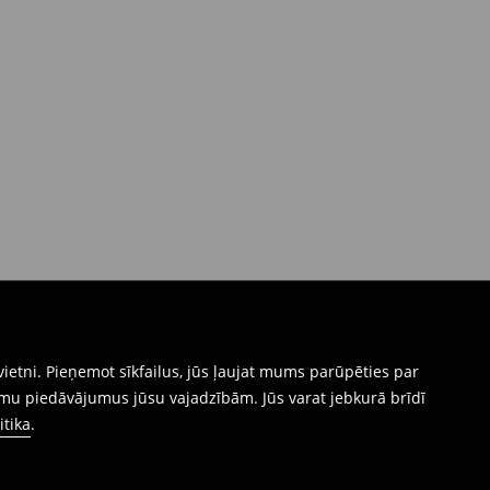
ietni. Pieņemot sīkfailus, jūs ļaujat mums parūpēties par
mu piedāvājumus jūsu vajadzībām. Jūs varat jebkurā brīdī
itika
.