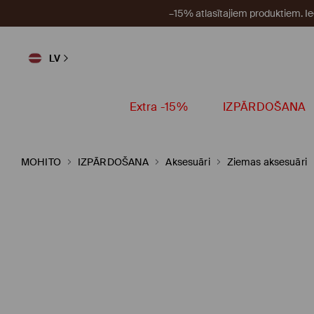
–15% atlasītajiem produktiem. I
LV
Extra -15%
IZPĀRDOŠANA
MOHITO
IZPĀRDOŠANA
Aksesuāri
Ziemas aksesuāri