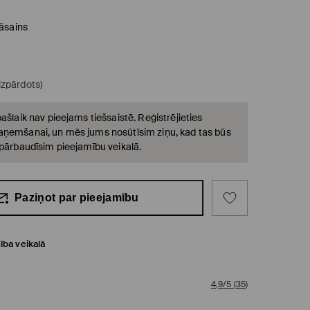
āsains
(izpārdots)
ašlaik nav pieejams tiešsaistē. Reģistrējieties
ņemšanai, un mēs jums nosūtīsim ziņu, kad tas būs
 pārbaudīsim pieejamību veikalā.
Paziņot par pieejamību
ība veikalā
4,9/5
(
35
)