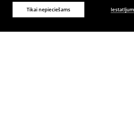
Tikai nepieciešams
Iestatījum
Citi klienti izvēlējās arī
T-krekls oversize
Kaklauts
9
,
99
EUR
10
,
99
EUR
23,99
EUR