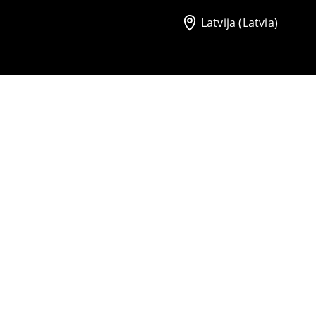
Latvija (Latvia)
Kaklauts
10
,
99
EUR