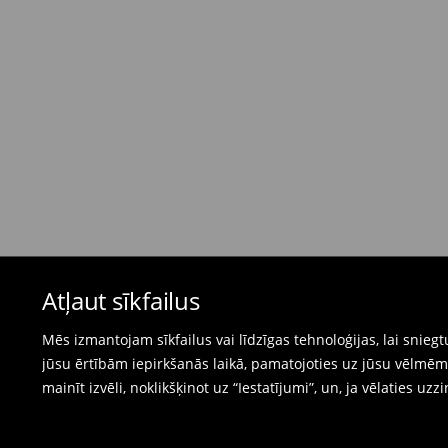
Bezmaksas piegāde, pērkot
virs 50 EUR.
⟶
Plašāka informācija
Atgriešanas politika
Ja pasūtītās preces neatbilst cerētajam, Jūs va
pirkšanas dienas.
- Atgriežot jebkurā Mohito veikalā Latvijā - vie
čeku.
- Atgriežot e-veikalā - aizpildiet atgriešanas v
Peldkostīmus un pidžamas nevar atgriezt fiz
Atļaut sīkfailus
preču atgriešanas veidlapu tiešsaistē.
⟶
Internetveikala preču atgriešana
Mēs izmantojam sīkfailus vai līdzīgas tehnoloģijas, lai snie
jūsu ērtībām iepirkšanās laikā, pamatojoties uz jūsu vēlm
mainīt izvēli, noklikšķinot uz “Iestatījumi”, un, ja vēlaties uzz