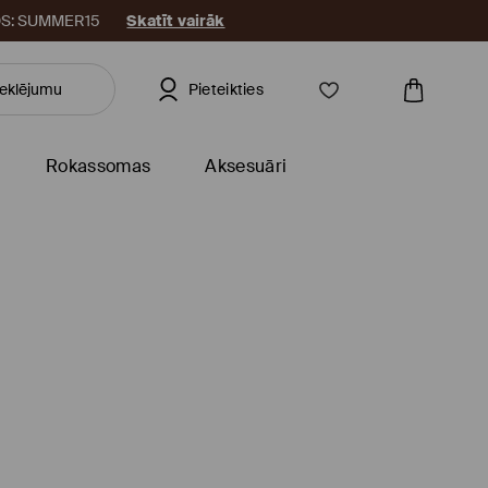
KODS: SUMMER15
Skatīt vairāk
Pieteikties
Rokassomas
Aksesuāri