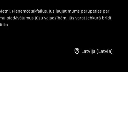
ietni. Pieņemot sīkfailus, jūs ļaujat mums parūpēties par
mu piedāvājumus jūsu vajadzībām. Jūs varat jebkurā brīdī
itika
.
Latvija (Latvia)