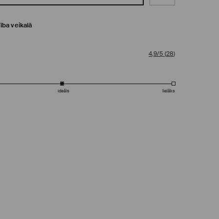
ība veikalā
4,9/5
(
28
)
ideāls
lielāks