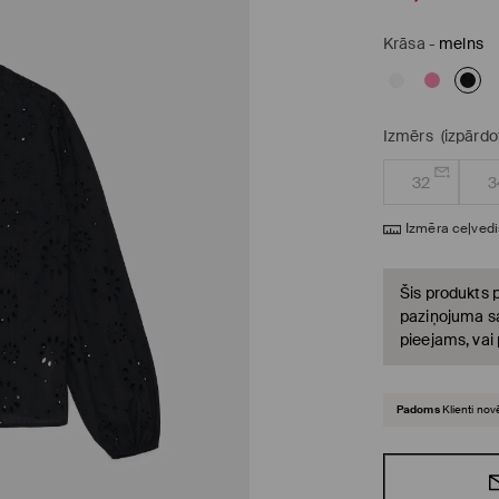
Krāsa
-
melns
Izmērs
(izpārdo
32
3
Izmēra ceļvedi
Šis produkts p
paziņojuma sa
pieejams, vai
Padoms
Klienti nov