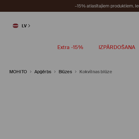
–15% atlasītajiem produktiem. I
LV
Extra -15%
IZPĀRDOŠANA
MOHITO
Apģērbs
Blūzes
Kokvilnas blūze