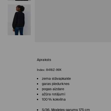
Apraksts
Index:
8418Z-99X
zema stāvapkakle
garas piedurknes
pogas aizdare
ažūra rotājumi
100 % kokvilna
S/36. Modeles garums 175 cm