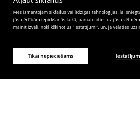
⟶
Internetveikala preču atgriešana
Mēs izmantojam sīkfailus vai līdzīgas tehnoloģijas, lai snie
jūsu ērtībām iepirkšanās laikā, pamatojoties uz jūsu vēlm
mainīt izvēli, noklikšķinot uz “Iestatījumi”, un, ja vēlaties uzz
Tikai nepieciešams
Iestatījum