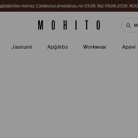
egādājoties vismaz 2 jebkurus produktus, no 03.08. līdz 09.08.2026. 
Jaunumi
Apģērbs
Workwear
Apavi