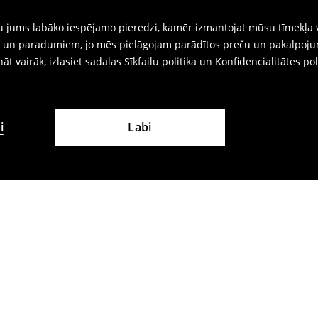
gtu jums labāko iespējamo pieredzi, kamēr izmantojat mūsu tīmekļa v
ēm un paradumiem, jo mēs pielāgojam parādītos preču un pakalpoju
ināt vairāk, izlasiet sadaļas
Sīkfailu politika
un
Konfidencialitātes pol
i
Labi