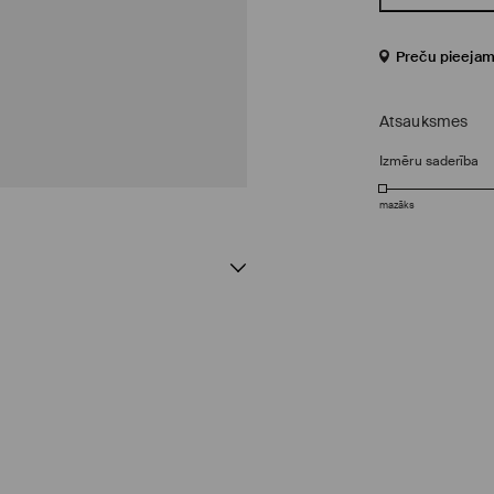
Preču pieejam
Atsauksmes
Izmēru saderība
mazāks