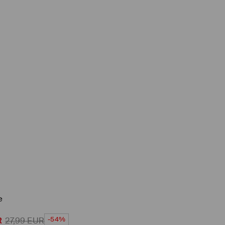
e
-54%
R
27,99
EUR