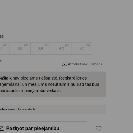
ts)
4
36
38
40
42
s
Atrodiet savu izmēru
ašlaik nav pieejams tiešsaistē. Reģistrējieties
ņemšanai, un mēs jums nosūtīsim ziņu, kad tas būs
 pārbaudīsim pieejamību veikalā.
ērtēja izmēru kā standarta.
Paziņot par pieejamību