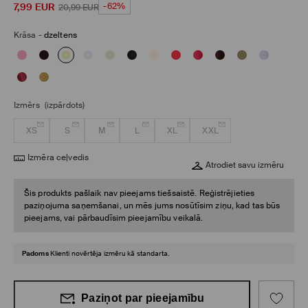
7,99
EUR
-62%
20,99
EUR
Krāsa
-
dzeltens
Izmērs
(izpārdots)
XS
S
M
L
XL
XXL
Izmēra ceļvedis
Atrodiet savu izmēru
Šis produkts pašlaik nav pieejams tiešsaistē. Reģistrējieties
paziņojuma saņemšanai, un mēs jums nosūtīsim ziņu, kad tas būs
pieejams, vai pārbaudīsim pieejamību veikalā.
Padoms
Klienti novērtēja izmēru kā standarta.
Paziņot par pieejamību