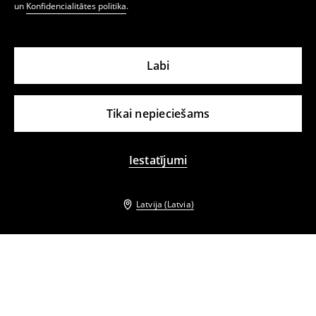
un
Konfidencialitātes politika
.
Labi
Tikai nepieciešams
Iestatījumi
Latvija (Latvia)