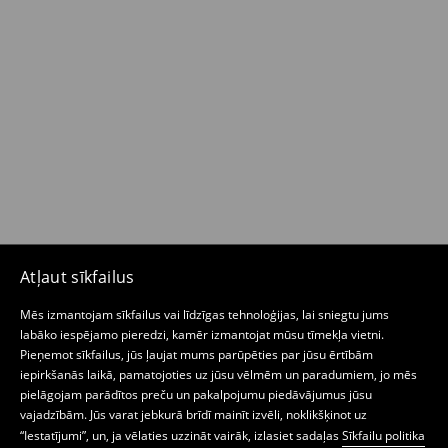
Atļaut sīkfailus
Mēs izmantojam sīkfailus vai līdzīgas tehnoloģijas, lai sniegtu jums
labāko iespējamo pieredzi, kamēr izmantojat mūsu tīmekļa vietni.
Pieņemot sīkfailus, jūs ļaujat mums parūpēties par jūsu ērtībām
iepirkšanās laikā, pamatojoties uz jūsu vēlmēm un paradumiem, jo mēs
pielāgojam parādītos preču un pakalpojumu piedāvājumus jūsu
vajadzībām. Jūs varat jebkurā brīdī mainīt izvēli, noklikšķinot uz
“Iestatījumi”, un, ja vēlaties uzzināt vairāk, izlasiet sadaļas
Sīkfailu politika