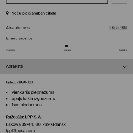
Preču pieejamība veikalā
Atsauksmes
4,8/5
(
485
)
Izmēru saderība
mazāks
ideāls
lielāks
Apraksts
Index:
711GX-10X
vienkāršs piegriezums
apaļš kakla izgriezums
īsas piedurknes
Ražotājs
:
LPP S.A.
Łąkowa 39/44, 80-769 Gdańsk
lpp@lppsa.com