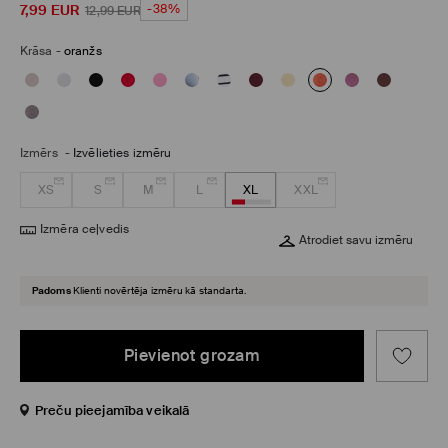
7,99
EUR
-38%
12,99
EUR
Krāsa
-
oranžs
Izmērs
-
Izvēlieties izmēru
XS
S
M
L
XL
XXL
Izmēra ceļvedis
Atrodiet savu izmēru
Padoms
Klienti novērtēja izmēru kā standarta.
Pievienot grozam
Preču pieejamība veikalā