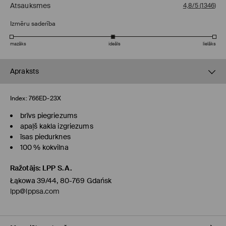
Atsauksmes
4,8/5
(
1346
)
Izmēru saderība
mazāks
ideāls
lielāks
Apraksts
Index:
766ED-23X
brīvs piegriezums
apaļš kakla izgriezums
īsas piedurknes
100 % kokvilna
Ražotājs
:
LPP S.A.
Łąkowa 39/44, 80-769 Gdańsk
lpp@lppsa.com