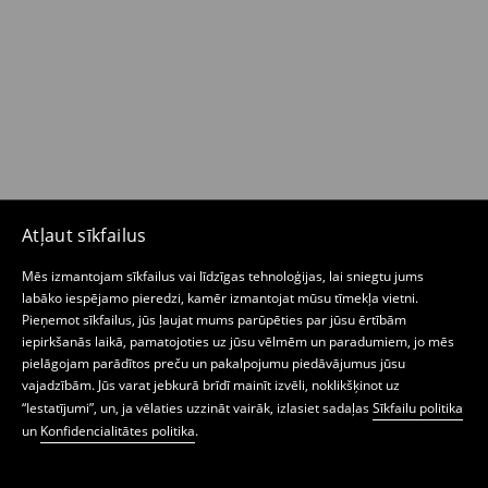
Atļaut sīkfailus
Mēs izmantojam sīkfailus vai līdzīgas tehnoloģijas, lai sniegtu jums
labāko iespējamo pieredzi, kamēr izmantojat mūsu tīmekļa vietni.
Pieņemot sīkfailus, jūs ļaujat mums parūpēties par jūsu ērtībām
iepirkšanās laikā, pamatojoties uz jūsu vēlmēm un paradumiem, jo mēs
pielāgojam parādītos preču un pakalpojumu piedāvājumus jūsu
vajadzībām. Jūs varat jebkurā brīdī mainīt izvēli, noklikšķinot uz
“Iestatījumi”, un, ja vēlaties uzzināt vairāk, izlasiet sadaļas
Sīkfailu politika
un
Konfidencialitātes politika
.