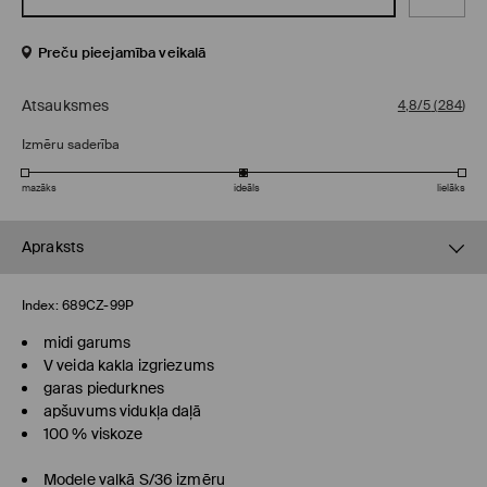
Preču pieejamība veikalā
Atsauksmes
4,8/5
(
284
)
Izmēru saderība
mazāks
ideāls
lielāks
Apraksts
Index:
689CZ-99P
midi garums
V veida kakla izgriezums
garas piedurknes
apšuvums vidukļa daļā
100 % viskoze
Modele valkā S/36 izmēru