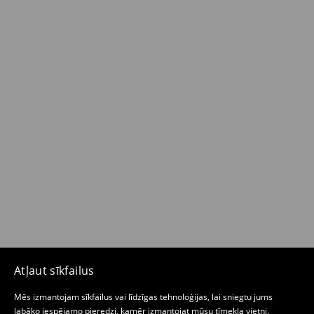
Atļaut sīkfailus
Mēs izmantojam sīkfailus vai līdzīgas tehnoloģijas, lai sniegtu jums
labāko iespējamo pieredzi, kamēr izmantojat mūsu tīmekļa vietni.