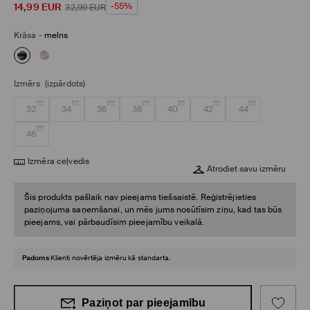
14,99
EUR
-55%
32,99
EUR
Krāsa
-
melns
Izmērs
(izpārdots)
32
34
36
38
40
42
44
46
Izmēra ceļvedis
Atrodiet savu izmēru
Šis produkts pašlaik nav pieejams tiešsaistē. Reģistrējieties
paziņojuma saņemšanai, un mēs jums nosūtīsim ziņu, kad tas būs
pieejams, vai pārbaudīsim pieejamību veikalā.
Padoms
Klienti novērtēja izmēru kā standarta.
Paziņot par pieejamību