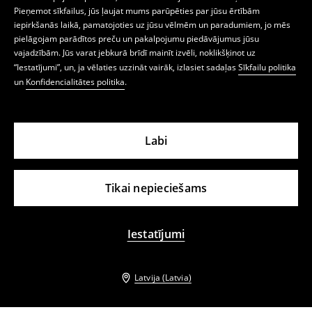
Pieņemot sīkfailus, jūs ļaujat mums parūpēties par jūsu ērtībām
iepirkšanās laikā, pamatojoties uz jūsu vēlmēm un paradumiem, jo mēs
pielāgojam parādītos preču un pakalpojumu piedāvājumus jūsu
vajadzībām. Jūs varat jebkurā brīdī mainīt izvēli, noklikšķinot uz
“Iestatījumi”, un, ja vēlaties uzzināt vairāk, izlasiet sadaļas
Sīkfailu politika
un
Konfidencialitātes politika
.
Labi
Tikai nepieciešams
Iestatījumi
Latvija (Latvia)