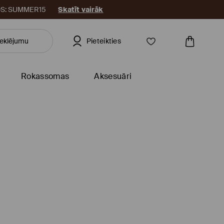
KODS: SUMMER15
Skatīt vairāk
Pieteikties
Rokassomas
Aksesuāri