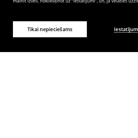
mainīt izvēli, noklikšķinot uz “Iestatījumi”, un, ja vēlaties uzz
Tikai nepieciešams
Iestatījum
Citi klienti izvēlējās arī