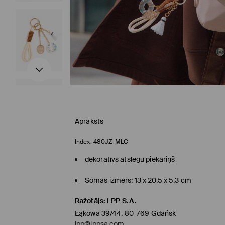
Apraksts
Index:
480JZ-MLC
dekoratīvs atslēgu piekariņš
Somas izmērs: 13 x 20.5 x 5.3 cm
Ražotājs
:
LPP S.A.
Łąkowa 39/44, 80-769 Gdańsk
lpp@lppsa.com