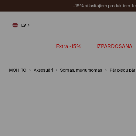
–15% atlasītajiem produktiem. I
LV
Extra -15%
IZPĀRDOŠANA
MOHITO
Aksesuāri
Somas, mugursomas
Pār plecu pā