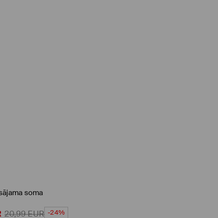
ēsājama soma
-24%
R
20,99
EUR