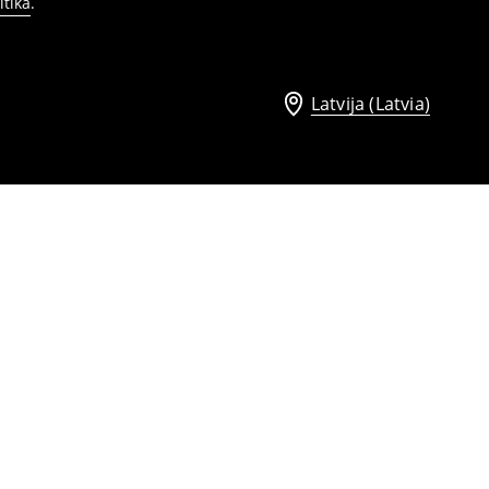
itika
.
Latvija (Latvia)