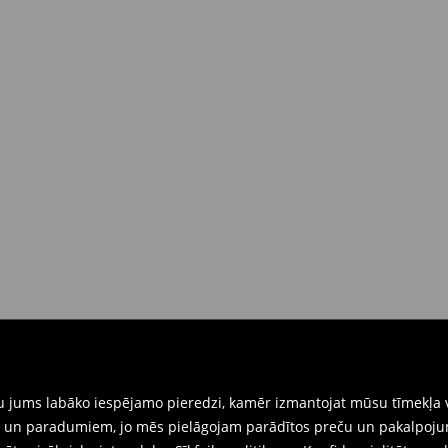
 brīdī
rat tās atgriezt 30 dienu laikā no
nkārši atnesiet preces ar pievienotu
eidlapu, kas ir pieejama Jūsu kontā.
iskajos veikalos. Lūdzam izmantot
gtu jums labāko iespējamo pieredzi, kamēr izmantojat mūsu tīmekļa v
ēm un paradumiem, jo mēs pielāgojam parādītos preču un pakalpoju