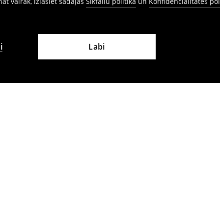
ināt vairāk, izlasiet sadaļas
Sīkfailu politika
un
Konfidencialitātes pol
i
Labi