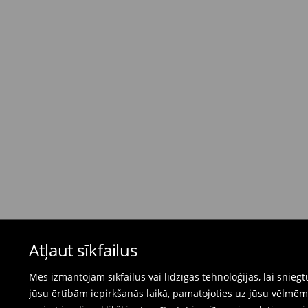
dienas)
4,95 EUR / Maksājums skaidrā naudā piegādes
Bezmaksas piegāde, pērkot
virs 50 EUR.
⟶
Plašāka informācija
Atgriešanas politika
Ja pasūtītās preces neatbilst cerētajam, Jūs va
pirkšanas dienas.
- Atgriežot jebkurā Mohito veikalā Latvijā - vie
čeku.
- Atgriežot e-veikalā - aizpildiet atgriešanas v
Peldkostīmus un pidžamas nevar atgriezt fiz
Atļaut sīkfailus
preču atgriešanas veidlapu tiešsaistē.
⟶
Internetveikala preču atgriešana
Mēs izmantojam sīkfailus vai līdzīgas tehnoloģijas, lai snie
jūsu ērtībām iepirkšanās laikā, pamatojoties uz jūsu vēlm