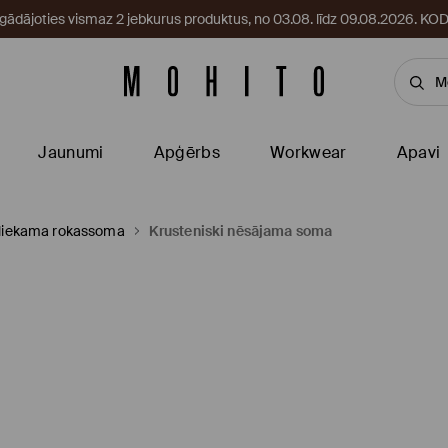
egādājoties vismaz 2 jebkurus produktus, no 03.08. līdz 09.08.2026. 
Jaunumi
Apģērbs
Workwear
Apavi
rliekama rokassoma
Krusteniski nēsājama soma