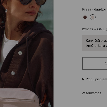
Krāsa
-
daudzkr
Izmērs
-
ONE
Konkrētā prec
izmēru, kuru v
Preču pieejam
Atsauksmes