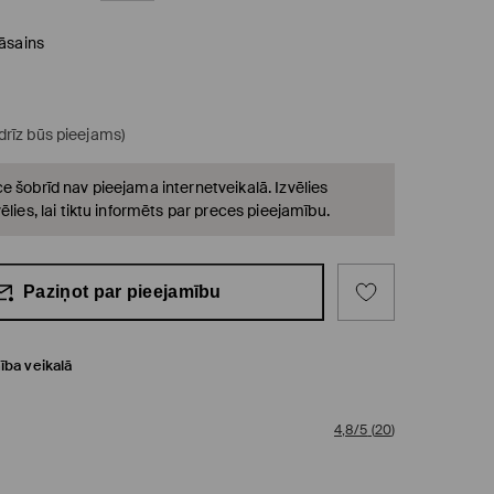
āsains
(drīz būs pieejams)
e šobrīd nav pieejama internetveikalā. Izvēlies
ēlies, lai tiktu informēts par preces pieejamību.
Paziņot par pieejamību
ība veikalā
4,8/5
(
20
)