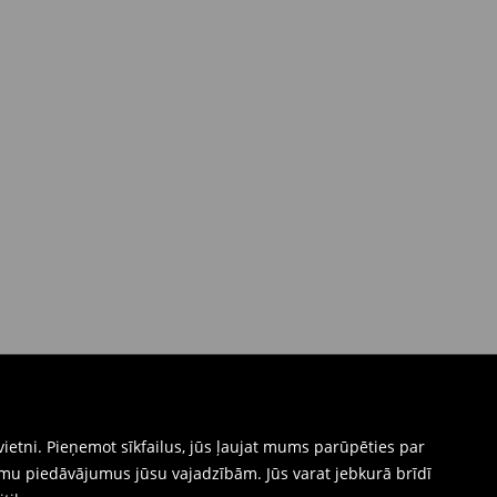
ietni. Pieņemot sīkfailus, jūs ļaujat mums parūpēties par
mu piedāvājumus jūsu vajadzībām. Jūs varat jebkurā brīdī