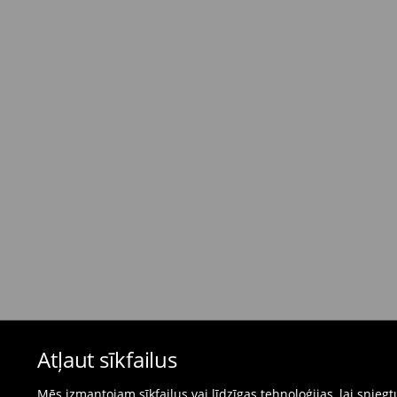
Standarta piegāde - Maksājums skaidrā nau
dienas)
4,95 EUR / Maksājums skaidrā naudā piegādes
Bezmaksas piegāde, pērkot
virs 50 EUR.
⟶
Plašāka informācija
Atgriešanas politika
Ja pasūtītās preces neatbilst cerētajam, Jūs va
pirkšanas dienas.
- Atgriežot jebkurā Mohito veikalā Latvijā - vie
čeku.
- Atgriežot e-veikalā - aizpildiet atgriešanas v
Peldkostīmus un pidžamas nevar atgriezt fiz
Atļaut sīkfailus
preču atgriešanas veidlapu tiešsaistē.
⟶
Internetveikala preču atgriešana
Mēs izmantojam sīkfailus vai līdzīgas tehnoloģijas, lai snie