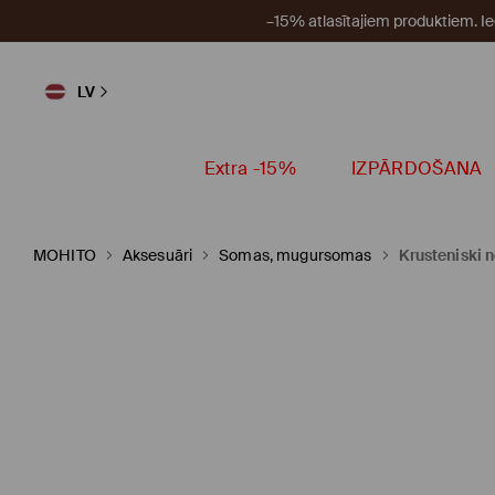
–15% atlasītajiem produktiem. I
LV
Extra -15%
IZPĀRDOŠANA
MOHITO
Aksesuāri
Somas, mugursomas
Krusteniski 