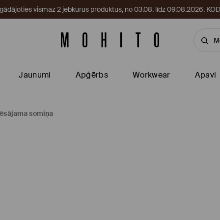
egādājoties vismaz 2 jebkurus produktus, no 03.08. līdz 09.08.2026. 
Jaunumi
Apģērbs
Workwear
Apavi
nēsājama somiņa