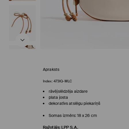
Apraksts
Index:
473IQ-MLC
rāvējslēdzēja aizdare
plata josta
dekoratīvs atslēgu piekariņš
Somas izmērs: 18 x 26 cm
Ražotājs
:
LPP S.A.