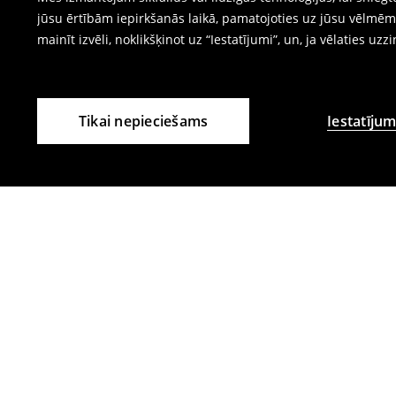
jūsu ērtībām iepirkšanās laikā, pamatojoties uz jūsu vēlm
mainīt izvēli, noklikšķinot uz “Iestatījumi”, un, ja vēlaties uzz
Tikai nepieciešams
Iestatījum