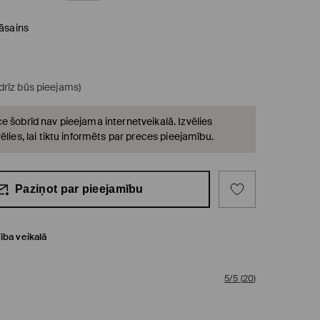
āsains
(drīz būs pieejams)
e šobrīd nav pieejama internetveikalā. Izvēlies
ēlies, lai tiktu informēts par preces pieejamību.
Paziņot par pieejamību
ība veikalā
5/5
(
20
)