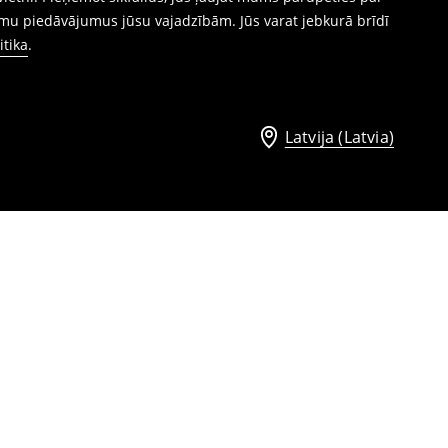
mu piedāvājumus jūsu vajadzībām. Jūs varat jebkurā brīdī
itika
.
Latvija (Latvia)