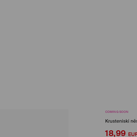
COMING SOON
Krusteniski n
18,99
EU