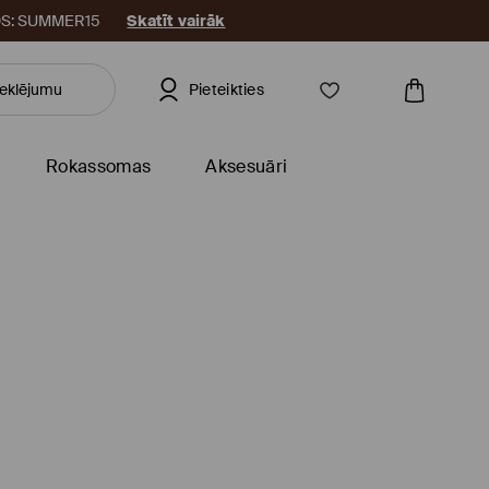
KODS: SUMMER15
Skatīt vairāk
Pieteikties
Rokassomas
Aksesuāri