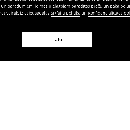
ēm un paradumiem, jo mēs pielāgojam parādītos preču un pakalpoju
ināt vairāk, izlasiet sadaļas
Sīkfailu politika
un
Konfidencialitātes pol
i
Labi