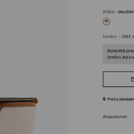
Krāsa
-
daudzkr
Izmērs
-
ONE
Konkrētā prec
izmēru, kuru v
Preču pieejam
Atsauksmes