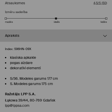
Atsauksmes
4,5/5
(
50
)
Izmēru saderība
mazāks
ideāls
lielāks
Apraksts
Index:
596HN-09X
klasiska apkakle
pogas aizdare
dekoratīvi elementi
S/36. Modeles garums 177 cm
S. Modeles garums 175 cm
Ražotājs
:
LPP S.A.
Łąkowa 39/44, 80-769 Gdańsk
lpp@lppsa.com