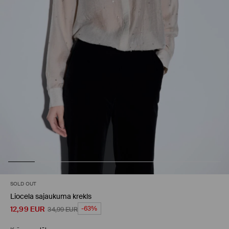
SOLD OUT
Liocela sajaukuma krekls
12,99
EUR
-63%
34,99
EUR