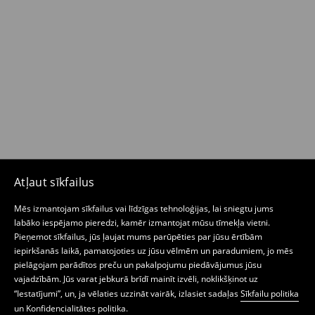
Atļaut sīkfailus
Mēs izmantojam sīkfailus vai līdzīgas tehnoloģijas, lai sniegtu jums
labāko iespējamo pieredzi, kamēr izmantojat mūsu tīmekļa vietni.
Pieņemot sīkfailus, jūs ļaujat mums parūpēties par jūsu ērtībām
iepirkšanās laikā, pamatojoties uz jūsu vēlmēm un paradumiem, jo mēs
pielāgojam parādītos preču un pakalpojumu piedāvājumus jūsu
vajadzībām. Jūs varat jebkurā brīdī mainīt izvēli, noklikšķinot uz
“Iestatījumi”, un, ja vēlaties uzzināt vairāk, izlasiet sadaļas
Sīkfailu politika
un
Konfidencialitātes politika
.