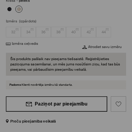
Krāsa
-
pelēks
Izmērs
(izpārdots)
32
34
36
38
40
42
44
Izmēra ceļvedis
Atrodiet savu izmēru
Šis produkts pašlaik nav pieejams tiešsaistē. Reģistrējieties
paziņojuma saņemšanai, un mēs jums nosūtīsim ziņu, kad tas būs
pieejams, vai pārbaudīsim pieejamību veikalā.
Padoms
Klienti novērtēja izmēru kā standarta.
Paziņot par pieejamību
Preču pieejamība veikalā