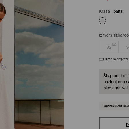
Krāsa
-
balts
Izmērs
(izpārdo
32
3
Izmēra ceļvedi
Šis produkts p
paziņojuma sa
pieejams, vai
Padoms
Klienti nov