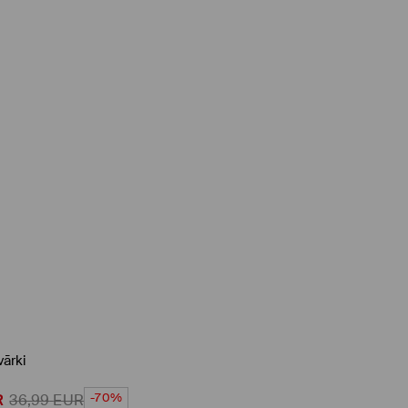
ārki
-70%
R
36,99
EUR