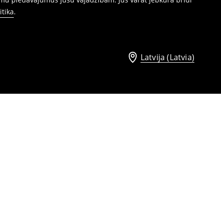
itika
.
Latvija (Latvia)