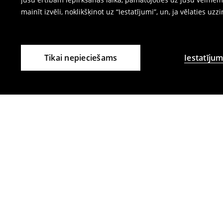
mainīt izvēli, noklikšķinot uz “Iestatījumi”, un, ja vēlaties uzz
Tikai nepieciešams
Iestatījum
Citi klienti izvēlējās arī