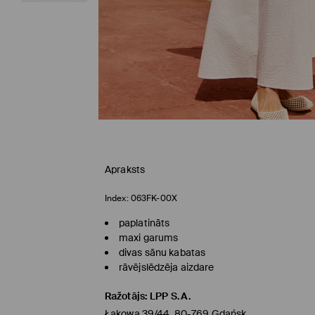
Apraksts
Index:
063FK-00X
paplatināts
maxi garums
divas sānu kabatas
rāvējslēdzēja aizdare
Ražotājs
:
LPP S.A.
Łąkowa 39/44, 80-769 Gdańsk