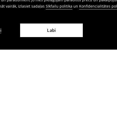
ināt vairāk, izlasiet sadaļas
Sīkfailu politika
un
Konfidencialitātes pol
i
Labi