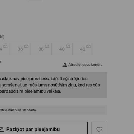
ts)
4
36
38
40
42
s
Atrodiet savu izmēru
ašlaik nav pieejams tiešsaistē. Reģistrējieties
ņemšanai, un mēs jums nosūtīsim ziņu, kad tas būs
 pārbaudīsim pieejamību veikalā.
ērtēja izmēru kā standarta.
Paziņot par pieejamību