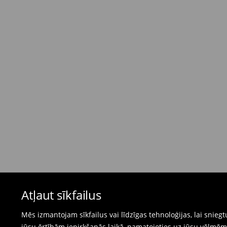
Standarta piegāde - Maksājums skaidrā nau
dienas)
4,95 EUR / Maksājums skaidrā naudā piegādes
Bezmaksas piegāde, pērkot
virs 50 EUR.
⟶
Plašāka informācija
Atgriešanas politika
Ja pasūtītās preces neatbilst cerētajam, Jūs va
pirkšanas dienas.
- Atgriežot jebkurā Mohito veikalā Latvijā - vie
čeku.
- Atgriežot e-veikalā - aizpildiet atgriešanas v
Peldkostīmus un pidžamas nevar atgriezt fiz
Atļaut sīkfailus
preču atgriešanas veidlapu tiešsaistē.
⟶
Internetveikala preču atgriešana
Mēs izmantojam sīkfailus vai līdzīgas tehnoloģijas, lai snie
jūsu ērtībām iepirkšanās laikā, pamatojoties uz jūsu vēlm