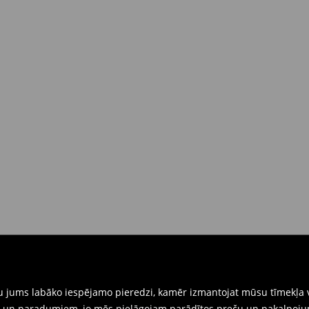
dā piegādes brīdī
(4-9 darba
 brīdī
rat tās atgriezt 30 dienu laikā no
nkārši atnesiet preces ar pievienotu
eidlapu, kas ir pieejama Jūsu kontā.
iskajos veikalos. Lūdzam izmantot
gtu jums labāko iespējamo pieredzi, kamēr izmantojat mūsu tīmekļa v
ēm un paradumiem, jo mēs pielāgojam parādītos preču un pakalpoju