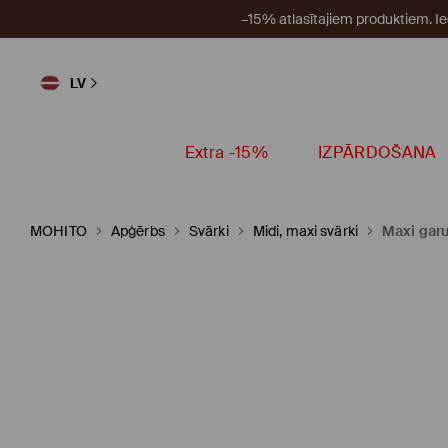
–15% atlasītajiem produktiem. I
LV
Extra -15%
IZPĀRDOŠANA
MOHITO
Apģērbs
Svārki
Midi, maxi svārki
Maxi garu