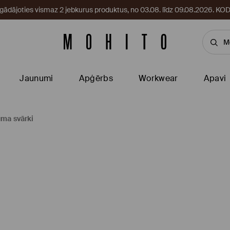
egādājoties vismaz 2 jebkurus produktus, no 03.08. līdz 09.08.2026. 
Jaunumi
Apģērbs
Workwear
Apavi
ma svārki