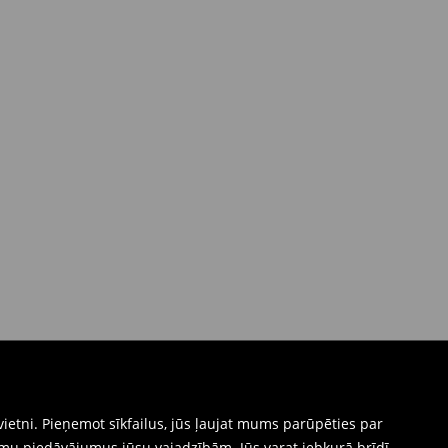
ietni. Pieņemot sīkfailus, jūs ļaujat mums parūpēties par
mu piedāvājumus jūsu vajadzībām. Jūs varat jebkurā brīdī