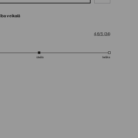
ība veikalā
4,6/5
(
34
)
ideāls
lielāks