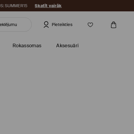
KODS: SUMMER15
Skatīt vairāk
Pieteikties
Rokassomas
Aksesuāri