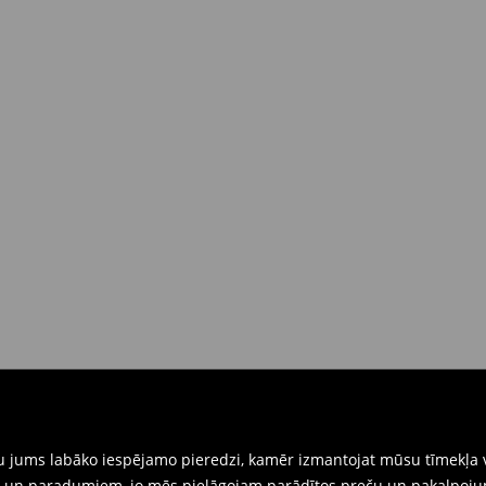
dā piegādes brīdī
(4-9 darba
 brīdī
rat tās atgriezt 30 dienu laikā no
nkārši atnesiet preces ar pievienotu
eidlapu, kas ir pieejama Jūsu kontā.
iskajos veikalos. Lūdzam izmantot
gtu jums labāko iespējamo pieredzi, kamēr izmantojat mūsu tīmekļa v
ēm un paradumiem, jo mēs pielāgojam parādītos preču un pakalpoju