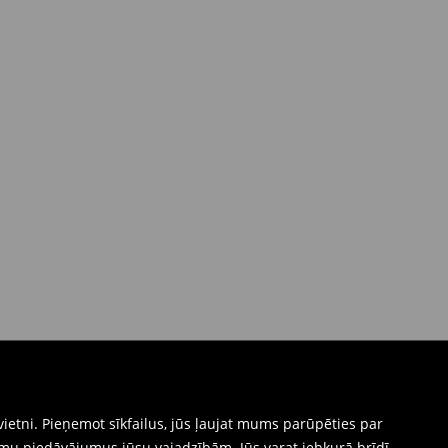
ietni. Pieņemot sīkfailus, jūs ļaujat mums parūpēties par
mu piedāvājumus jūsu vajadzībām. Jūs varat jebkurā brīdī