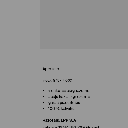
Apraksts
Index:
849FP-00X
vienkāršs piegriezums
apaļš kakla izgriezums
garas piedurknes
100 % kokvilna
Ražotājs
:
LPP S.A.
Łąkowa 39/44, 80-769 Gdańsk