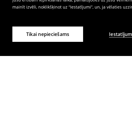
mainīt izvēli, noklikšķinot uz “Iestatījumi”, un, ja vēlaties uzz
Tikai nepieciešams
Iestatījum
Citi klienti izvēlējās arī