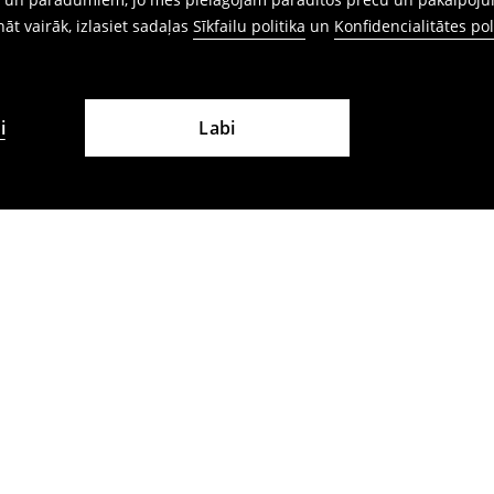
ināt vairāk, izlasiet sadaļas
Sīkfailu politika
un
Konfidencialitātes pol
i
Labi