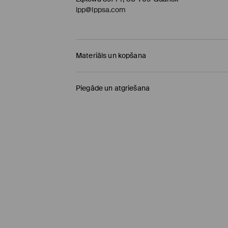
lpp@lppsa.com
Materiāls un kopšana
Pamatmateriāls
:
100% KOKVILNA
Piegāde un atgriešana
NEBALINĀT
Piegādes politika
NEŽĀVĒT VEĻAS ŽĀVĒTĀJĀ
Saņemšana veikalā MOHITO
(4-8 darba diena
MAX. GLUDINĀŠANAS TEMP. 110° C - BEZ TVA
0,00 EUR / Online (PayU, PayPal, Google Pay, Tr
NETĪRĪT ĶĪMISKI
DPD pakomāts
(4-8 darba dienas)
2,95 EUR / Online (PayU, PayPal, Google Pay, Tr
Standarta piegāde
(4-7 darba dienas)
4,5 EUR / Online (PayU, PayPal, Google Pay, Tru