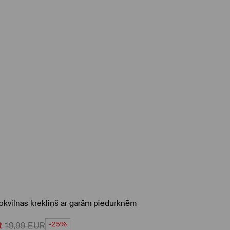
okvilnas krekliņš ar garām piedurknēm
-25%
R
19,99
EUR