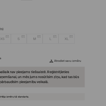
ts)
XS
S
M
L
XL
s
Atrodiet savu izmēru
ašlaik nav pieejams tiešsaistē. Reģistrējieties
ņemšanai, un mēs jums nosūtīsim ziņu, kad tas būs
 pārbaudīsim pieejamību veikalā.
ērtēja izmēru kā standarta.