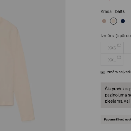
Krāsa
-
balts
Izmērs
(izpārdo
XXS
XXL
Izmēra ceļvedi
Šis produkts p
paziņojuma sa
pieejams, vai
Padoms
Klienti nov