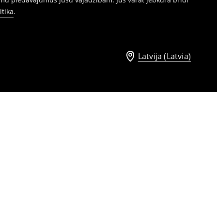
itika
.
Latvija (Latvia)