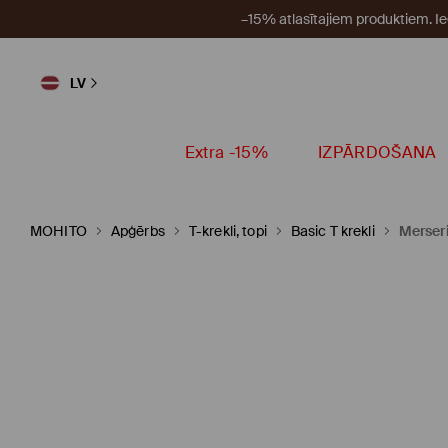
–15% atlasītajiem produktiem. I
LV
Extra -15%
IZPĀRDOŠANA
MOHITO
Apģērbs
T-krekli, topi
Basic T krekli
Merseri