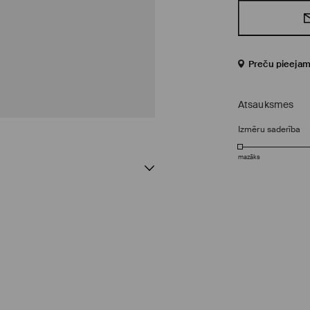
Preču pieejam
Atsauksmes
Izmēru saderība
mazāks