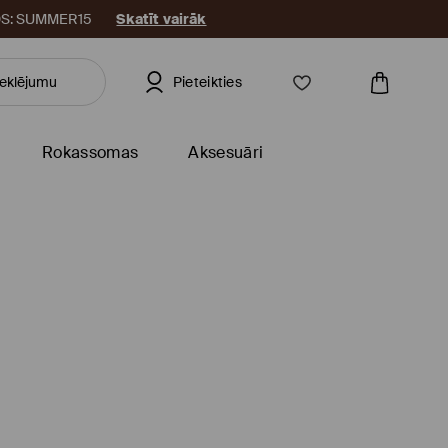
KODS: SUMMER15
Skatīt vairāk
Pieteikties
Rokassomas
Aksesuāri