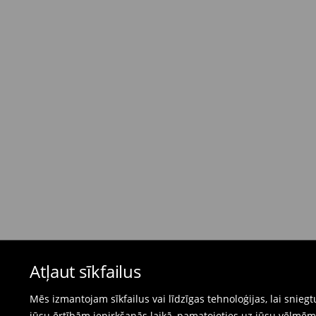
Standarta piegāde - Maksājums skaidrā nau
dienas)
4,95 EUR / Maksājums skaidrā naudā piegādes
Bezmaksas piegāde, pērkot
virs 50 EUR.
⟶
Plašāka informācija
Atgriešanas politika
Ja pasūtītās preces neatbilst cerētajam, Jūs va
pirkšanas dienas.
- Atgriežot jebkurā Mohito veikalā Latvijā - vie
čeku.
- Atgriežot e-veikalā - aizpildiet atgriešanas v
Peldkostīmus un pidžamas nevar atgriezt fiz
Atļaut sīkfailus
preču atgriešanas veidlapu tiešsaistē.
⟶
Internetveikala preču atgriešana
Mēs izmantojam sīkfailus vai līdzīgas tehnoloģijas, lai snie
jūsu ērtībām iepirkšanās laikā, pamatojoties uz jūsu vēlm