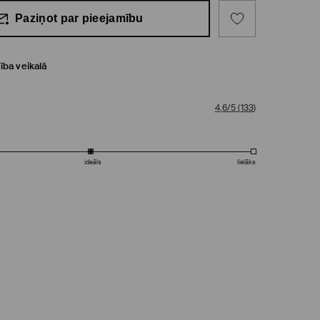
Paziņot par pieejamību
ība veikalā
4,6/5
(
133
)
ideāls
lielāks