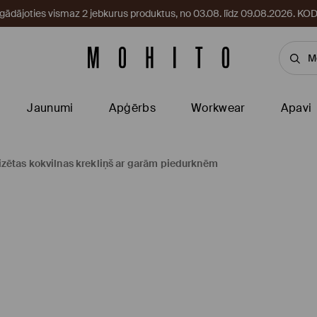
egādājoties vismaz 2 jebkurus produktus, no 03.08. līdz 09.08.2026. 
Jaunumi
Apģērbs
Workwear
Apavi
zētas kokvilnas krekliņš ar garām piedurknēm