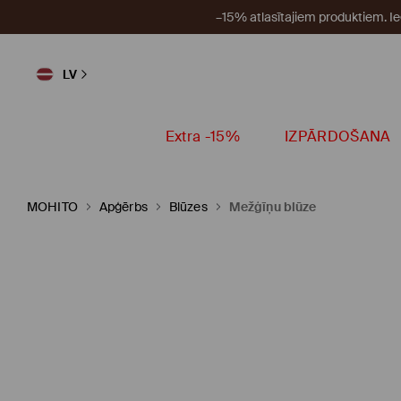
–15% atlasītajiem produktiem. I
LV
Extra -15%
IZPĀRDOŠANA
MOHITO
Apģērbs
Blūzes
Mežģīņu blūze