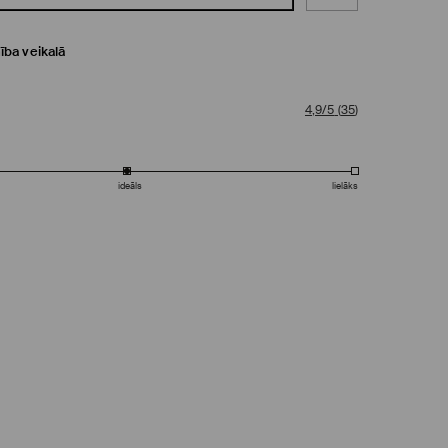
ība veikalā
4,9/5
(
35
)
ideāls
lielāks