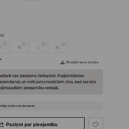
ts)
S
M
L
XL
s
Atrodiet savu izmēru
ašlaik nav pieejams tiešsaistē. Reģistrējieties
ņemšanai, un mēs jums nosūtīsim ziņu, kad tas būs
 pārbaudīsim pieejamību veikalā.
ērtēja izmēru kā standarta.
Paziņot par pieejamību