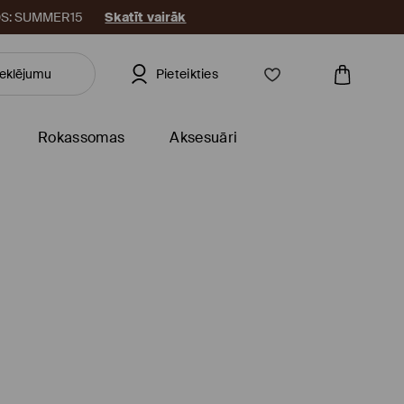
KODS: SUMMER15
Skatīt vairāk
Pieteikties
Rokassomas
Aksesuāri