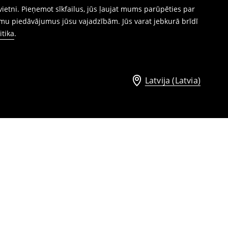
ietni. Pieņemot sīkfailus, jūs ļaujat mums parūpēties par
mu piedāvājumus jūsu vajadzībām. Jūs varat jebkurā brīdī
itika
.
Latvija (Latvia)