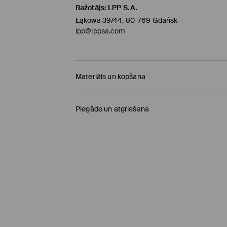
Ražotājs
:
LPP S.A.
Łąkowa 39/44, 80-769 Gdańsk
lpp@lppsa.com
Materiāls un kopšana
Pamatmateriāls
:
92% POLIAMĪDS, 8% ELASTĀNS
Piegāde un atgriešana
NEBALINĀT
Piegādes politika
NEŽĀVĒT VEĻAS ŽĀVĒTĀJĀ
Saņemšana veikalā MOHITO
(4-8 darba diena
NEGLUDINĀT
0,00 EUR / Online (PayU, PayPal, Google Pay, Tr
NETĪRĪT ĶĪMISKI
DPD pakomāts
(4-8 darba dienas)
2,95 EUR / Online (PayU, PayPal, Google Pay, Tr
Standarta piegāde
(4-7 darba dienas)