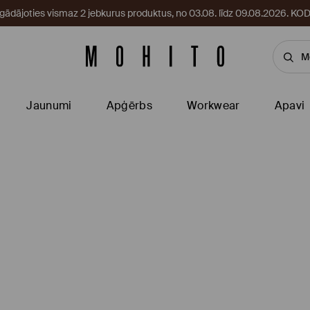
egādājoties vismaz 2 jebkurus produktus, no 03.08. līdz 09.08.2026. 
Jaunumi
Apģērbs
Workwear
Apavi