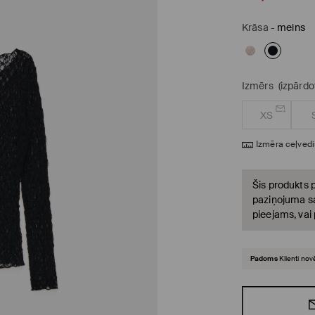
Krāsa
-
melns
Izmērs
(izpārdo
XS
Izmēra ceļvedi
Šis produkts p
paziņojuma sa
pieejams, vai
Padoms
Klienti nov