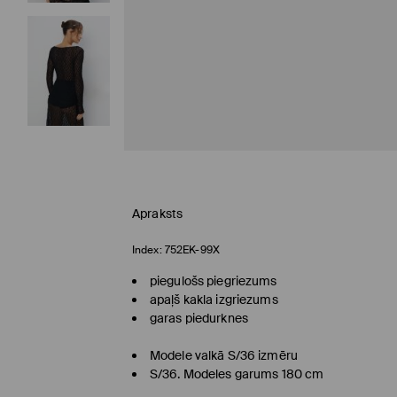
Apraksts
Index:
752EK-99X
piegulošs piegriezums
apaļš kakla izgriezums
garas piedurknes
Modele valkā S/36 izmēru
S/36. Modeles garums 180 cm