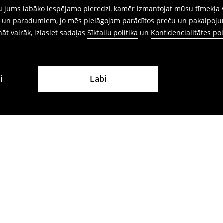
gtu jums labāko iespējamo pieredzi, kamēr izmantojat mūsu tīmekļa v
ēm un paradumiem, jo mēs pielāgojam parādītos preču un pakalpoju
ināt vairāk, izlasiet sadaļas
Sīkfailu politika
un
Konfidencialitātes pol
i
Labi