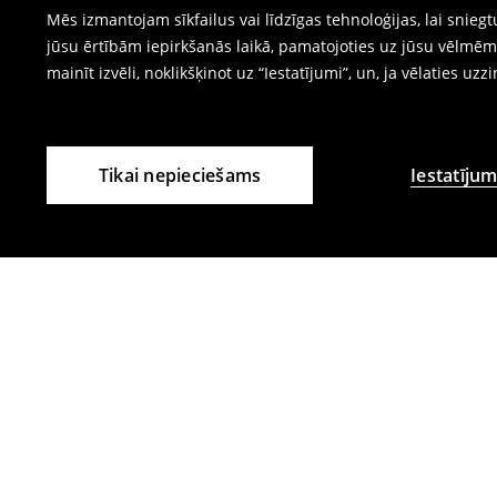
Mēs izmantojam sīkfailus vai līdzīgas tehnoloģijas, lai snie
jūsu ērtībām iepirkšanās laikā, pamatojoties uz jūsu vēlm
mainīt izvēli, noklikšķinot uz “Iestatījumi”, un, ja vēlaties uzz
Tikai nepieciešams
Iestatījum