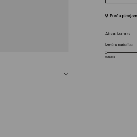
Preču pieejam
Atsauksmes
Izmēru saderība
mazāks