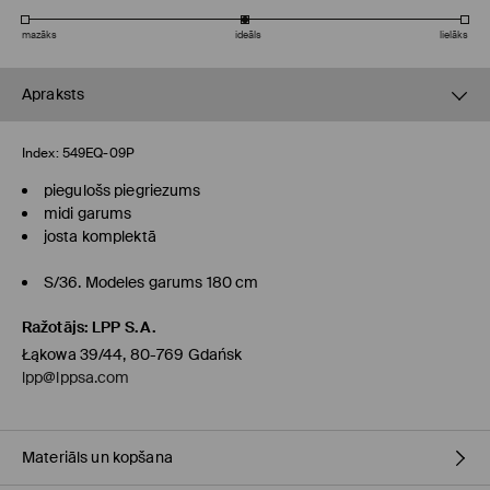
mazāks
ideāls
lielāks
Apraksts
Index:
549EQ-09P
piegulošs piegriezums
midi garums
josta komplektā
S/36. Modeles garums 180 cm
Ražotājs
:
LPP S.A.
Łąkowa 39/44, 80-769 Gdańsk
lpp@lppsa.com
Materiāls un kopšana