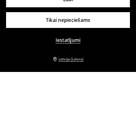
Tikai nepieciešams
Iestatījumi
Latvija (Latvia)
Citi klienti izvēlējās arī