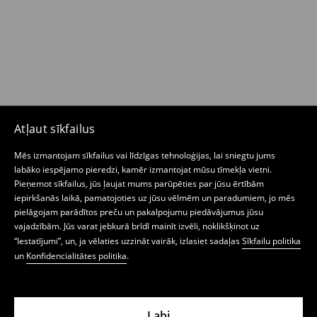
Atļaut sīkfailus
Mēs izmantojam sīkfailus vai līdzīgas tehnoloģijas, lai sniegtu jums
labāko iespējamo pieredzi, kamēr izmantojat mūsu tīmekļa vietni.
Pieņemot sīkfailus, jūs ļaujat mums parūpēties par jūsu ērtībām
iepirkšanās laikā, pamatojoties uz jūsu vēlmēm un paradumiem, jo mēs
pielāgojam parādītos preču un pakalpojumu piedāvājumus jūsu
vajadzībām. Jūs varat jebkurā brīdī mainīt izvēli, noklikšķinot uz
“Iestatījumi”, un, ja vēlaties uzzināt vairāk, izlasiet sadaļas
Sīkfailu politika
un
Konfidencialitātes politika
.
Labi