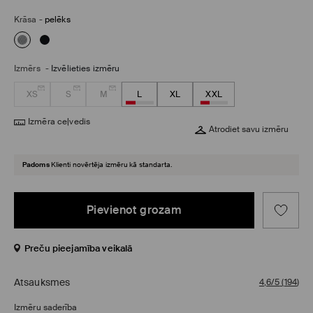
Krāsa
-
pelēks
Izmērs
-
Izvēlieties izmēru
XS
S
M
L
XL
XXL
Izmēra ceļvedis
Atrodiet savu izmēru
Padoms
Klienti novērtēja izmēru kā standarta.
Pievienot grozam
Preču pieejamība veikalā
Atsauksmes
4,6/5
(
194
)
Izmēru saderība