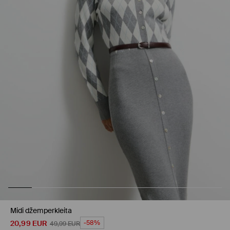
Midi džemperkleita
20,99
EUR
-58%
49,99
EUR