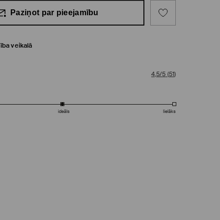
Paziņot par pieejamību
ība veikalā
4,5/5
(
51
)
ideāls
lielāks