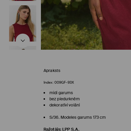
Apraksts
Index:
009GF-93X
midi garums
bez piedurknēm
dekoratīvi volāni
S/36. Modeles garums 173 cm
Ražotājs
:
LPP S.A.