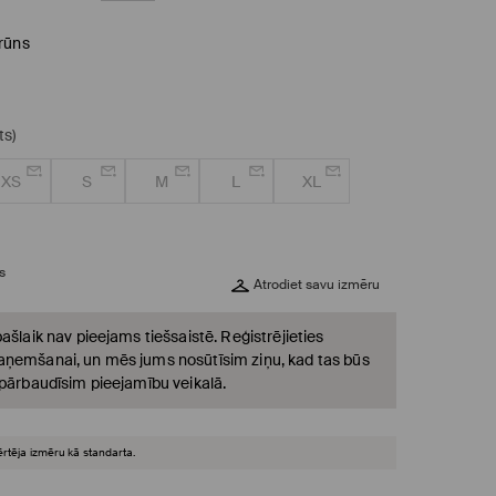
rūns
ts)
XS
S
M
L
XL
s
Atrodiet savu izmēru
ašlaik nav pieejams tiešsaistē. Reģistrējieties
ņemšanai, un mēs jums nosūtīsim ziņu, kad tas būs
 pārbaudīsim pieejamību veikalā.
ērtēja izmēru kā standarta.