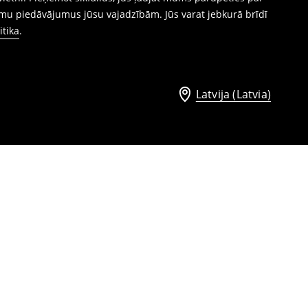
mu piedāvājumus jūsu vajadzībām. Jūs varat jebkurā brīdī
itika
.
Latvija (Latvia)