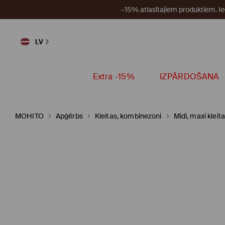
–15% atlasītajiem produktiem. I
LV
Extra -15%
IZPĀRDOŠANA
MOHITO
Apģērbs
Kleitas, kombinezoni
Midi, maxi kleit