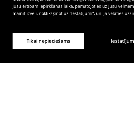
jūsu ērtībām iepirkšanās laikā, pamatojoties uz jūsu vēlm
mainīt izvēli, noklikšķinot uz “Iestatījumi”, un, ja vēlaties uzz
Tikai nepieciešams
Iestatījum