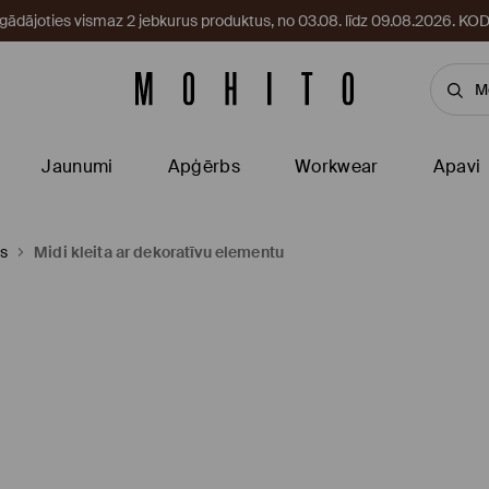
egādājoties vismaz 2 jebkurus produktus, no 03.08. līdz 09.08.2026. 
Jaunumi
Apģērbs
Workwear
Apavi
as
Midi kleita ar dekoratīvu elementu