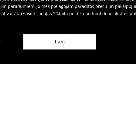
ēm un paradumiem, jo mēs pielāgojam parādītos preču un pakalpoju
ināt vairāk, izlasiet sadaļas
Sīkfailu politika
un
Konfidencialitātes pol
i
Labi