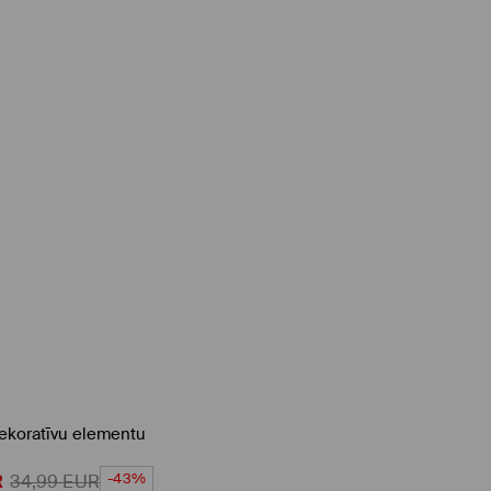
 dekoratīvu elementu
-43%
R
34,99
EUR