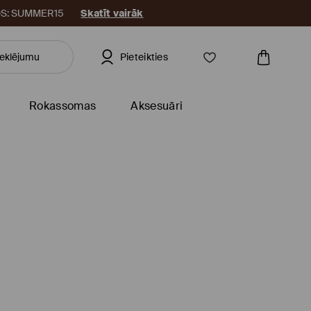
KODS: SUMMER15
Skatīt vairāk
Pieteikties
Rokassomas
Aksesuāri