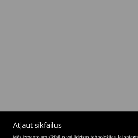
Standarta piegāde - Maksājums skaidrā nau
dienas)
4,95 EUR / Maksājums skaidrā naudā piegādes
Bezmaksas piegāde, pērkot
virs 50 EUR.
⟶
Plašāka informācija
Atgriešanas politika
Ja pasūtītās preces neatbilst cerētajam, Jūs va
pirkšanas dienas.
- Atgriežot jebkurā Mohito veikalā Latvijā - vie
čeku.
- Atgriežot e-veikalā - aizpildiet atgriešanas v
Peldkostīmus un pidžamas nevar atgriezt fiz
Atļaut sīkfailus
preču atgriešanas veidlapu tiešsaistē.
⟶
Internetveikala preču atgriešana
Mēs izmantojam sīkfailus vai līdzīgas tehnoloģijas, lai snie