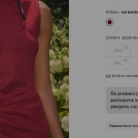
Krāsa
-
sarkanb
Izmērs
(izpārdo
XXS
XXL
Izmēra ceļvedi
Šis produkts p
paziņojuma sa
pieejams, vai
Padoms
Klienti nov