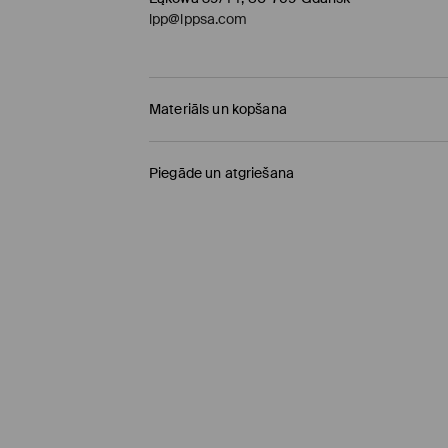
lpp@lppsa.com
Materiāls un kopšana
95% POLIESTERIS, 5% ELASTĀNS
Piegāde un atgriešana
Piegādes politika
Saņemšana veikalā MOHITO
(4-8 darba diena
0,00 EUR / Online (PayU, PayPal, Google Pay, Tr
DPD pakomāts
(4-8 darba dienas)
2,95 EUR / Online (PayU, PayPal, Google Pay, Tr
Standarta piegāde
(4-7 darba dienas)
4,5 EUR / Online (PayU, PayPal, Google Pay, Tru