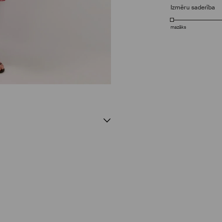
Izmēru saderība
mazāks