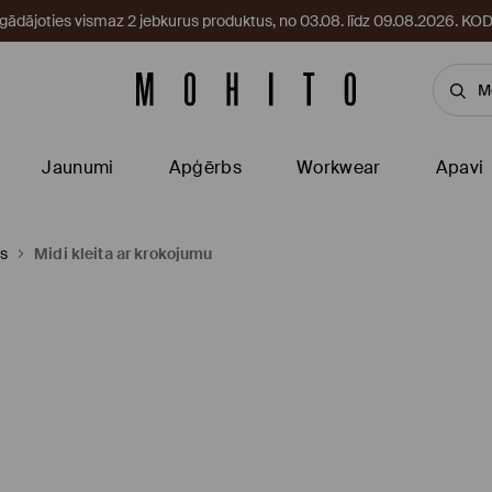
egādājoties vismaz 2 jebkurus produktus, no 03.08. līdz 09.08.2026. 
Jaunumi
Apģērbs
Workwear
Apavi
as
Midi kleita ar krokojumu