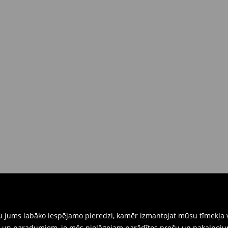
dā piegādes brīdī
(4-9 darba
 brīdī
rat tās atgriezt 30 dienu laikā no
nkārši atnesiet preces ar pievienotu
eidlapu, kas ir pieejama Jūsu kontā.
iskajos veikalos. Lūdzam izmantot
gtu jums labāko iespējamo pieredzi, kamēr izmantojat mūsu tīmekļa v
ēm un paradumiem, jo mēs pielāgojam parādītos preču un pakalpoju