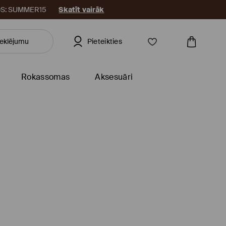
KODS: SUMMER15
Skatīt vairāk
Pieteikties
Rokassomas
Aksesuāri