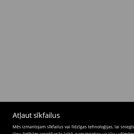
Standarta piegāde - Maksājums skaidrā nau
dienas)
4,95 EUR / Maksājums skaidrā naudā piegādes
Bezmaksas piegāde, pērkot
virs 50 EUR.
⟶
Plašāka informācija
Atgriešanas politika
Ja pasūtītās preces neatbilst cerētajam, Jūs va
pirkšanas dienas.
- Atgriežot jebkurā Mohito veikalā Latvijā - vie
čeku.
- Atgriežot e-veikalā - aizpildiet atgriešanas v
Peldkostīmus un pidžamas nevar atgriezt fiz
Atļaut sīkfailus
preču atgriešanas veidlapu tiešsaistē.
⟶
Internetveikala preču atgriešana
Mēs izmantojam sīkfailus vai līdzīgas tehnoloģijas, lai snie
jūsu ērtībām iepirkšanās laikā, pamatojoties uz jūsu vēlm