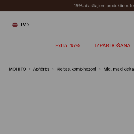
–15% atlasītajiem produktiem. I
LV
Extra -15%
IZPĀRDOŠANA
MOHITO
Apģērbs
Kleitas, kombinezoni
Midi, maxi kleit