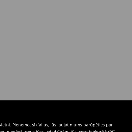
ietni. Pieņemot sīkfailus, jūs ļaujat mums parūpēties par
mu piedāvājumus jūsu vajadzībām. Jūs varat jebkurā brīdī