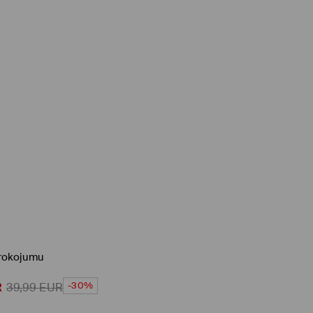
 krokojumu
-30%
R
39,99
EUR