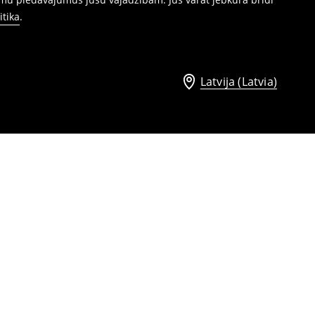
itika
.
Latvija (Latvia)