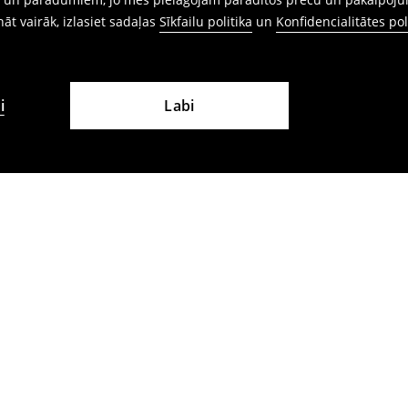
ināt vairāk, izlasiet sadaļas
Sīkfailu politika
un
Konfidencialitātes pol
i
Labi