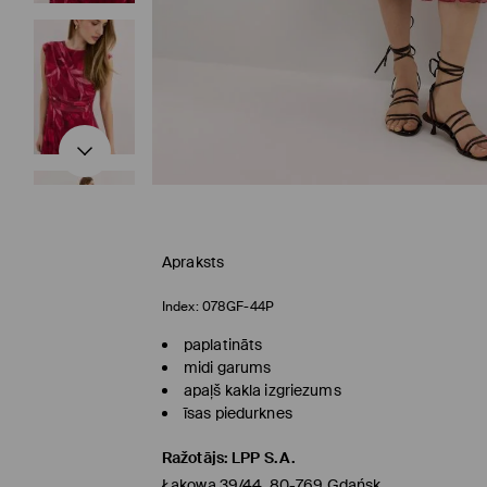
Apraksts
Index:
078GF-44P
paplatināts
midi garums
apaļš kakla izgriezums
īsas piedurknes
Ražotājs
:
LPP S.A.
Łąkowa 39/44, 80-769 Gdańsk