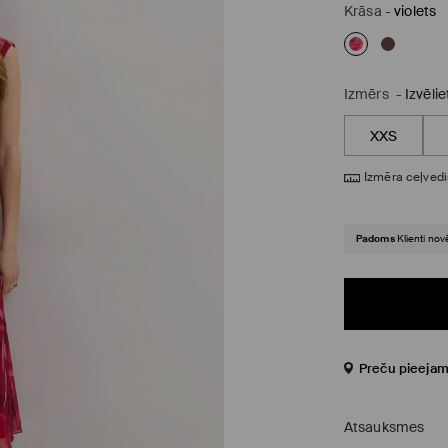
Krāsa
-
violets
Izmērs
-
Izvēli
XXS
Izmēra ceļvedi
Padoms
Klienti nov
Preču pieejam
Atsauksmes