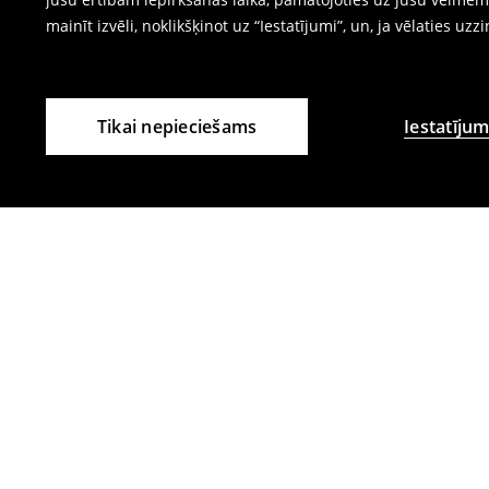
mainīt izvēli, noklikšķinot uz “Iestatījumi”, un, ja vēlaties uzz
Tikai nepieciešams
Iestatījum
Citi klienti izvēlējās arī