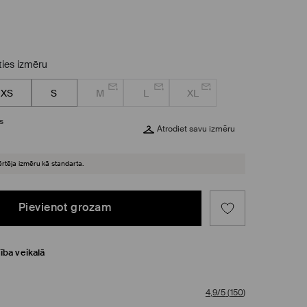
eties izmēru
XS
S
M
L
XL
s
Atrodiet savu izmēru
ērtēja izmēru kā standarta.
Pievienot grozam
ība veikalā
4,9/5
(
150
)