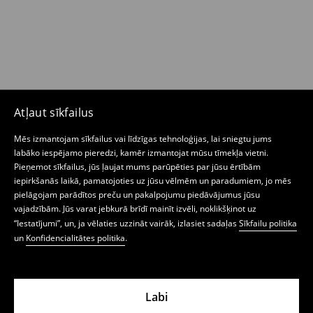
Atļaut sīkfailus
Mēs izmantojam sīkfailus vai līdzīgas tehnoloģijas, lai sniegtu jums
labāko iespējamo pieredzi, kamēr izmantojat mūsu tīmekļa vietni.
Pieņemot sīkfailus, jūs ļaujat mums parūpēties par jūsu ērtībām
iepirkšanās laikā, pamatojoties uz jūsu vēlmēm un paradumiem, jo mēs
pielāgojam parādītos preču un pakalpojumu piedāvājumus jūsu
vajadzībām. Jūs varat jebkurā brīdī mainīt izvēli, noklikšķinot uz
“Iestatījumi”, un, ja vēlaties uzzināt vairāk, izlasiet sadaļas
Sīkfailu politika
un
Konfidencialitātes politika
.
Labi