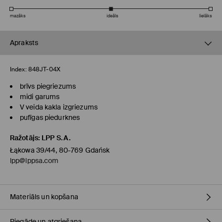
mazāks
ideāls
lielāks
Apraksts
Index:
848JT-04X
brīvs piegriezums
midi garums
V veida kakla izgriezums
pufīgas piedurknes
Ražotājs
:
LPP S.A.
Łąkowa 39/44, 80-769 Gdańsk
lpp@lppsa.com
Materiāls un kopšana
Piegāde un atgriešana