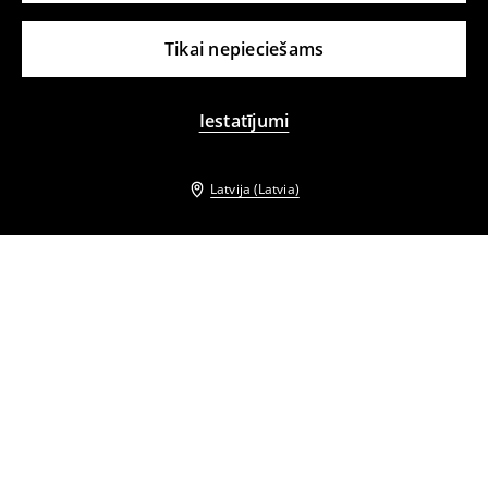
Tikai nepieciešams
Iestatījumi
Latvija (Latvia)
Citi klienti izvēlējās arī