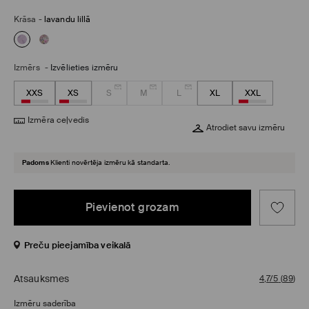
Krāsa
-
lavandu lillā
Izmērs
-
Izvēlieties izmēru
XXS
XS
S
M
L
XL
XXL
Izmēra ceļvedis
Atrodiet savu izmēru
Padoms
Klienti novērtēja izmēru kā standarta.
Pievienot grozam
Preču pieejamība veikalā
Atsauksmes
4,7/5
(
89
)
Izmēru saderība