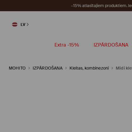
–15% atlasītajiem produktiem. I
LV
Extra -15%
IZPĀRDOŠANA
MOHITO
IZPĀRDOŠANA
Kleitas, kombinezoni
Midi kle