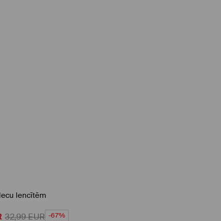
plecu lencītēm
-67%
R
32,99
EUR