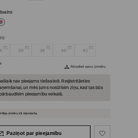
āsains
ts)
4
36
38
40
42
s
Atrodiet savu izmēru
ašlaik nav pieejams tiešsaistē. Reģistrējieties
ņemšanai, un mēs jums nosūtīsim ziņu, kad tas būs
 pārbaudīsim pieejamību veikalā.
ērtēja izmēru kā standarta.
Paziņot par pieejamību